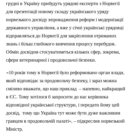
грудні в Україну прибудуть урядові експерти з Норвегії
для презентації новому складу українського уряду
норвезького досвіду впровадження реформ і модернізації
державного управління, а вже у січні українські урядовці
відправляться до Норвегії для закріплення отриманих
знань і більш глибокого вивчення процесу перебудов.
Обмін досвідом стосуватиметься кількох сфер, зокрема,
сфери ветеринарної і продовольчої безпеки.
«10 років тому в Норвегії було реформовано орган влади,
який відповідає за продовольчу безпеку, і зараз можна
сміливо вважати, що наш приклад
– напевно, найкращий
в ЄС. Тому хотілося б запросити до нас керівника
відповідної української структури, і передати йому цей
досвід,
тому що Україна тут може бути дуже важливим
гравцем в продовольчій палаті», – підкреслив норвезький
Міністр.