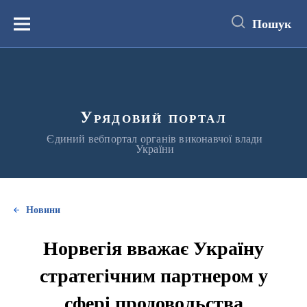
до
основного
Пошук
вмісту
Меню
Урядовий портал
Єдиний вебпортал органів виконавчої влади
України
Новини
Норвегія вважає Україну
стратегічним партнером у
сфері продовольства