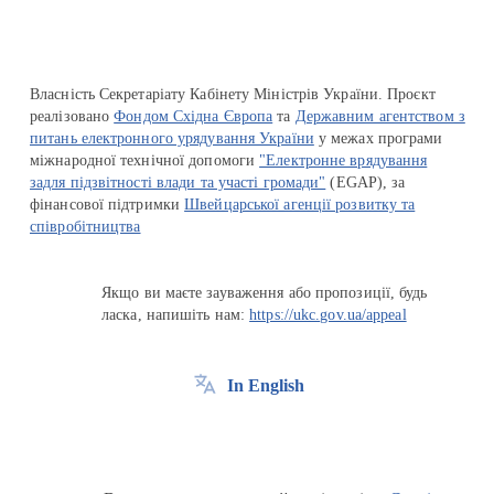
Власність Секретаріату Кабінету Міністрів України. Проєкт
реалізовано
Фондом Східна Європа
та
Державним агентством з
питань електронного урядування України
у межах програми
міжнародної технічної допомоги
"Електронне врядування
задля підзвітності влади та участі громади"
(EGAP), за
фінансової підтримки
Швейцарської агенції розвитку та
співробітництва
Якщо ви маєте зауваження або пропозиції, будь
ласка, напишіть нам:
https://ukc.gov.ua/appeal
In English