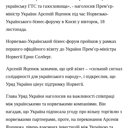
українську ГТС та газосховища», - наголосив Прем’єр-
міністр України Арсеній
Яценюк
під час Норвезько-
Українського бізнес-форуму в Києві у вівторок, 18
листопада.
Норвезько-Український бізнес-форум пройшов у рамках
першого офіційного візиту до України Прем’єр-міністра
Норвегії
Ерни
Солберг
.
Арсеній
Яценюк
зазначив, що цей візит – «сильний сигнал
солідарності для українського народу», і підкреслив, що
Уряд України цінує підтримку Норвегії.
Глава Уряд України наголосив на важливості співпраці
між українськими та норвезькими компаніями. Він
нагадав, що Україна підписала угоду про вільну торгівлю з
норвезькими партнерами, проте, на переконання Арсенія
Яценюка
, рівень взаємних інвестицій між Україною та