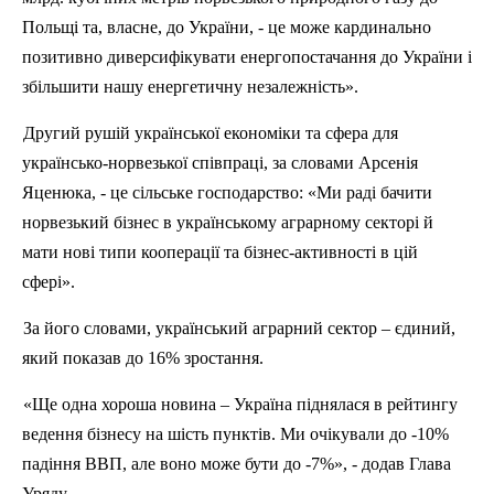
Польщі та, власне, до України, - це може кардинально
позитивно
диверсифікувати
енергопостачання до України і
збільшити нашу енергетичну незалежність».
Другий рушій української економіки та сфера для
українсько-норвезької співпраці, за словами Арсенія
Яценюка
, - це сільське господарство: «Ми раді бачити
норвезький бізнес в українському аграрному секторі й
мати нові типи кооперації та бізнес-активності в цій
сфері».
За його словами, український аграрний сектор – єдиний,
який показав до 16% зростання.
«Ще одна хороша новина – Україна піднялася в рейтингу
ведення бізнесу на шість пунктів. Ми очікували до -10%
падіння ВВП, але воно може бути до -7%», - додав Глава
Уряду.