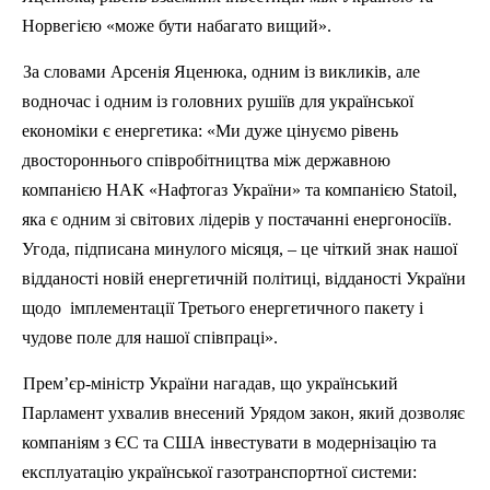
Норвегією «може бути набагато вищий».
За словами Арсенія
Яценюка
, одним із викликів, але
водночас і одним із головних рушіїв для української
економіки є енергетика: «Ми дуже цінуємо рівень
двостороннього співробітництва між державною
компанією НАК «
Нафтогаз
України» та компанією
Statoil
,
яка є одним зі світових лідерів у постачанні енергоносіїв.
Угода, підписана минулого місяця, – це чіткий знак нашої
відданості новій енергетичній політиці, відданості України
щодо
імплементації Третього енергетичного пакету і
чудове поле для нашої співпраці».
Прем’єр-міністр України нагадав, що український
Парламент ухвалив внесений Урядом закон, який дозволяє
компаніям з ЄС та США інвестувати в модернізацію та
експлуатацію української газотранспортної системи: