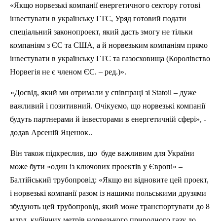
«Якщо норвезькі компанії енергетичного сектору готові
інвестувати в українську ГТС, Уряд готовий подати
спеціальний законопроект, який дасть змогу не тільки
компаніям з ЄС та США, а й норвезьким компаніям прямо
інвестувати в українську ГТС та газосховища (Королівство
Норвегія не є членом ЄС. – ред.)».
«Досвід, який ми отримали у співпраці зі
Statoil
– дуже
важливий і позитивний. Очікуємо, що норвезькі компанії
будуть партнерами й інвесторами в енергетичній сфері», -
додав Арсеній
Яценюк
..
Він також підкреслив, що
буде важливим для України
може бути «один із ключових проектів у Європі» –
Балтійський трубопровід: «Якщо ви відновите цей проект,
і норвезькі компанії разом із нашими польськими друзями
збудують цей трубопровід, який може транспортувати до 8
млрд. кубічних метрів норвезького природного газу до