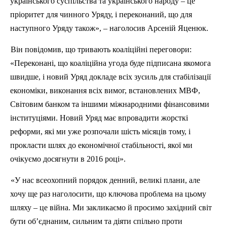
українського суспільства та українського народу – це
пріоритет для чинного Уряду, і переконаний, що для
наступного Уряду також», – наголосив Арсеній
Яценюк
.
Він повідомив, що тривають коаліційні переговори:
«Переконані, що коаліційна угода буде підписана якомога
швидше, і новий Уряд докладе всіх зусиль для стабілізації
економіки, виконання всіх вимог, встановлених МВФ,
Світовим банком та іншими міжнародними фінансовими
інституціями. Новий Уряд має впровадити жорсткі
реформи, які ми уже розпочали шість місяців тому, і
прокласти шлях до економічної стабільності, якої ми
очікуємо досягнути в 2016 році».
«У нас
всеохопний
порядок денний, великі плани, але
хочу ще раз наголосити, що ключова проблема на цьому
шляху – це війна. Ми закликаємо й просимо західний світ
бути об’єднаним, сильним та діяти спільно проти