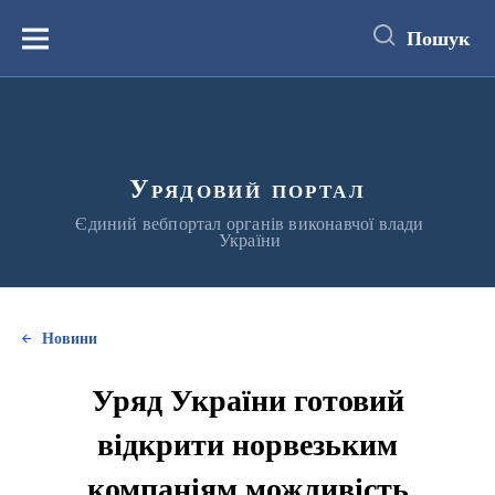
до
основного
Пошук
вмісту
Меню
Урядовий портал
Єдиний вебпортал органів виконавчої влади
України
Новини
Уряд України готовий
відкрити норвезьким
компаніям можливість