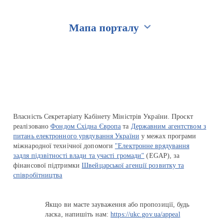
Мапа порталу
Перейти на сайт Ukraine.ua
Власність Секретаріату Кабінету Міністрів України. Проєкт
реалізовано
Фондом Східна Європа
та
Державним агентством з
питань електронного урядування України
у межах програми
міжнародної технічної допомоги
"Електронне врядування
задля підзвітності влади та участі громади"
(EGAP), за
фінансової підтримки
Швейцарської агенції розвитку та
співробітництва
Якщо ви маєте зауваження або пропозиції, будь
ласка, напишіть нам:
https://ukc.gov.ua/appeal