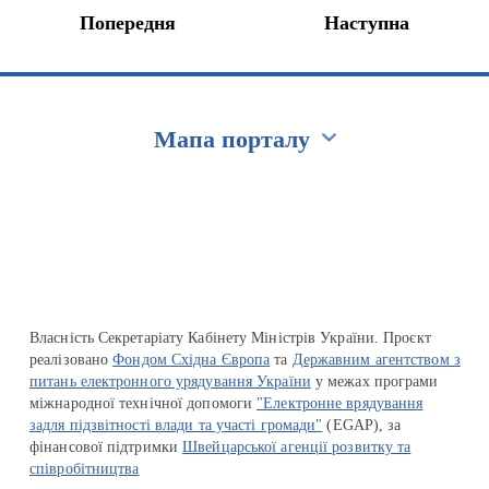
Попередня
Наступна
Мапа порталу
Перейти на сайт Ukraine.ua
Власність Секретаріату Кабінету Міністрів України. Проєкт
реалізовано
Фондом Східна Європа
та
Державним агентством з
питань електронного урядування України
у межах програми
міжнародної технічної допомоги
"Електронне врядування
задля підзвітності влади та участі громади"
(EGAP), за
фінансової підтримки
Швейцарської агенції розвитку та
співробітництва