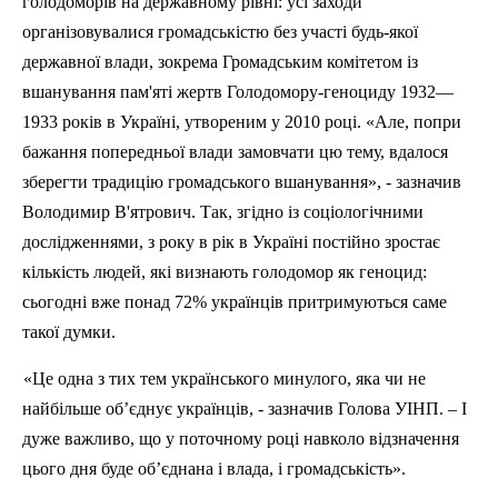
голодоморів на державному рівні: усі заходи
організовувалися громадськістю без участі будь-якої
державної влади, зокрема Громадським комітетом із
вшанування пам'яті жертв Голодомору-геноциду 1932—
1933 років в Україні, утвореним у 2010 році. «Але, попри
бажання попередньої влади замовчати цю тему, вдалося
зберегти традицію громадського вшанування», - зазначив
Володимир
В'ятрович
. Так, згідно із соціологічними
дослідженнями, з року в рік в Україні постійно зростає
кількість людей, які визнають голодомор як геноцид:
сьогодні вже понад 72% українців притримуються саме
такої думки.
«Це одна з тих тем українського минулого, яка чи не
найбільше об’єднує українців, - зазначив Голова УІНП. – І
дуже важливо, що у поточному році навколо відзначення
цього дня буде об’єднана і влада, і громадськість».