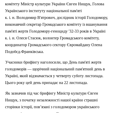
комітету Міністр культури України Євген
Нищук
, Голова
Українського інституту національної пам'яті
к. і. н. Володимир
В'ятрович
, дослідник історії Голодомору,
виконавчий секретар Громадського комітету із вшанування
пам'яті жертв Голодомору-геноциду '32-33 років в Україні
к. і. н. Олеся
Стасюк
, волонтер Громадського комітету,
координатор Громадського сектору
Євромайдану
Олена
Подобєд-Франківська
.
Учасники брифінгу наголосили, що День пам'яті жертв
голодоморів — щорічний національний пам'ятний день в
Україні, який відзначається у четверту суботу листопада.
Цього року цей день припадає на 22 листопада.
Як зазначив під час брифінгу Міністр культури Євген
Нищук
, з початку незалежності нашої країни страшні
сторінки історії, пов’язані з голодомором українського