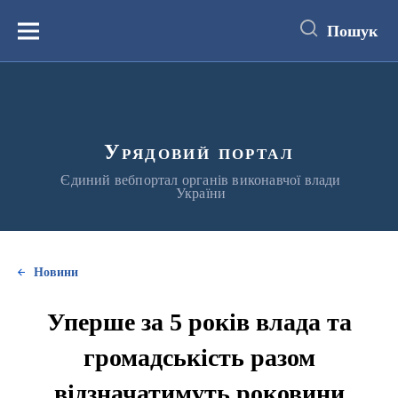
до
основного
Пошук
вмісту
Меню
Урядовий портал
Єдиний вебпортал органів виконавчої влади
України
Новини
Уперше за 5 років влада та
громадськість разом
відзначатимуть роковини