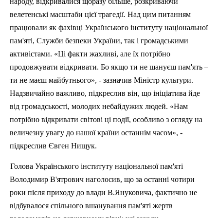
народу, відкривалися щоразу більше, розкриваючи
велетенські масштаби цієї трагедії. Над цим питанням
працювали як фахівці Українського інституту національної
пам'яті, Служби безпеки України, так і громадськими
активістами. «Ці факти жахливі, але їх потрібно
продовжувати відкривати. Бо якщо ти не шануєш пам'ять –
ти не маєш майбутнього», - зазначив Міністр культури.
Надзвичайно важливо, підкреслив він, що ініціатива йде
від громадськості, молодих небайдужих людей. «Нам
потрібно відкривати світові ці події, особливо з огляду на
величезну увагу до нашої країни останнім часом», -
підкреслив Євген
Нищук
.
Голова Українського інституту національної пам'яті
Володимир
В'ятрович
наголосив, що за останні чотири
роки після приходу до влади В.Януковича, фактично не
відбувалося спільного вшанування пам'яті жертв