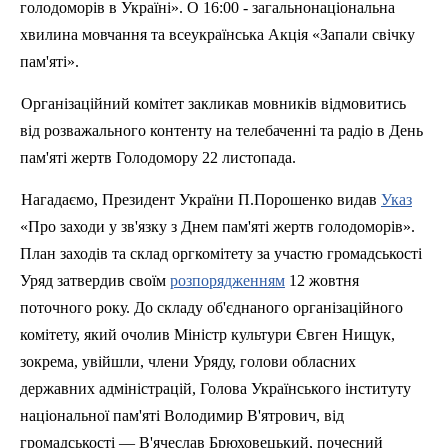
голодоморів в Україні». О 16:00 - загальнонаціональна
хвилина мовчання та всеукраїнська Акція «Запали свічку
пам'яті».
Організаційний комітет закликав мовників відмовитись
від розважального контенту на телебаченні та радіо в День
пам'яті жертв Голодомору 22 листопада.
Нагадаємо, Президент України П.Порошенко видав
Указ
«
Про заходи у зв'язку з Днем пам'яті жертв голодоморів».
План заходів та склад о
ргкомітету за участю громадськості
Уряд затвердив своїм
розпорядженням
12 жовтня
поточного року. До складу об'єднаного організаційного
комітету, який очолив Міністр культури Євген
Нищук
,
зокрема, увійшли, члени Уряду, голови обласних
державних адміністрацій, Голова Українського інституту
національної пам'яті Володимир
В'ятрович
, від
громадськості — В'ячеслав Брюховецький, почесний