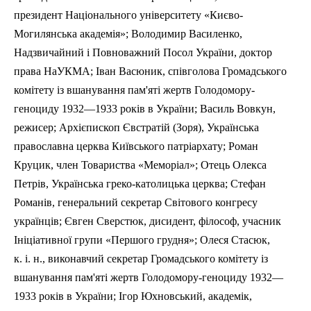
президент Національного університету «Києво-
Могилянська академія»; Володимир Василенко,
Надзвичайний і Повноважний Посол України, доктор
права
НаУКМА
; Іван Васюник, співголова Громадського
комітету із вшанування пам'яті жертв Голодомору-
геноциду 1932—1933 років в України; Василь Вовкун,
режисер; Архієпископ
Євстратій
(Зоря), Українська
православна церква Київського патріархату; Роман
Круцик
, член Товариства «Меморіал»; Отець Олекса
Петрів, Українська греко-католицька церква; Стефан
Романів, генеральний секретар Світового конгресу
українців; Євген Сверстюк, дисидент, філософ, учасник
Ініціативної групи «Першого грудня»; Олеся
Стасюк
,
к. і. н., виконавчий секретар Громадського комітету із
вшанування пам'яті жертв Голодомору-геноциду 1932—
1933 років в України; Ігор Юхновський, академік,