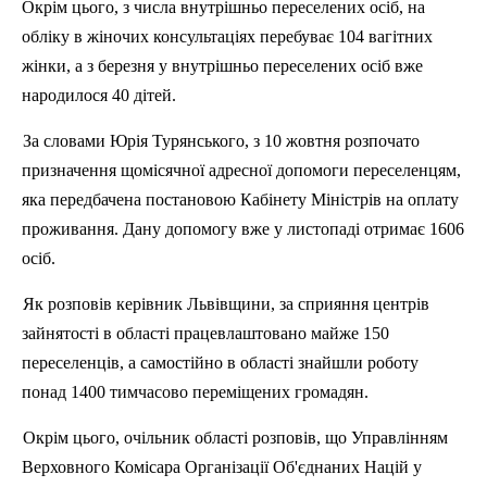
Окрім цього, з числа внутрішньо переселених осіб, на
обл
іку в жіночих консультаціях перебуває 104 вагітних
жінки, а з березня у внутрішньо переселених осіб вже
народилося 40 дітей.
За словами Юрія Турянського, з 10 жовтня розпочато
призначення щомісячної адресної допомоги переселенцям,
яка передбачена постановою Кабінету Міні
стр
ів на оплату
проживання. Дану допомогу вже
у
листопад
і отримає 1606
осіб.
Як розповів керівник Львівщини, за сприяння центрів
зайнятості в області працевлаштовано майже 150
переселенці
в
, а самостійно в області знайшли роботу
понад 1400 тимчасово переміщених громадян.
Окрім цього, очільник області розповів, що Управлінням
Верховного Комісара Організації Об'єднаних Націй у