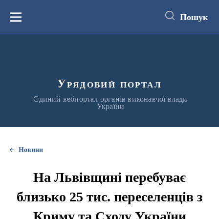
до
основного
Пошук
вмісту
Меню
Урядовий портал
Єдиний вебпортал органів виконавчої влади
України
Новини
На Львівщині перебуває
близько 25 тис. переселенців з
Криму та Сходу України