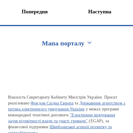
Попередня
Наступна
Мапа порталу
Перейти на сайт Ukraine.ua
Власність Секретаріату Кабінету Міністрів України. Проєкт
реалізовано
Фондом Східна Європа
та
Державним агентством з
питань електронного урядування України
у межах програми
міжнародної технічної допомоги
"Електронне врядування
задля підзвітності влади та участі громади"
(EGAP), за
фінансової підтримки
Швейцарської агенції розвитку та
співробітництва