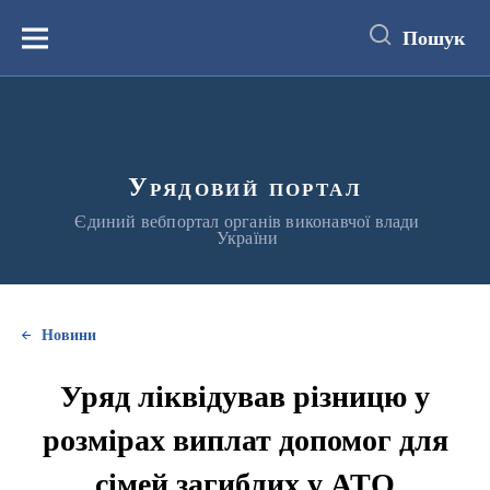
до
основного
Пошук
вмісту
Меню
Урядовий портал
Єдиний вебпортал органів виконавчої влади
України
Новини
Уряд ліквідував різницю у
розмірах виплат допомог для
сімей загиблих у АТО