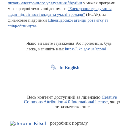
питань електронного урядування України
у межах програми
міжнародної технічної допомоги
"Електронне врядування
задля підзвітності влади та участі громади"
(EGAP), за
фінансової підтримки
Швейцарської агенції розвитку та
співробітництва
Якщо ви маєте зауваження або пропозиції, будь
ласка, напишіть нам:
https://ukc.gov.ua/appeal
In English
Весь контент доступний за ліцензією
Creative
Commons Attribution 4.0 International license
, якщо
не зазначено інше
розробник порталу