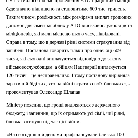
сім’ї загиблого під час проведення АТО працівника міліції
буде значно підвищено та становитиме 609 тис. гривень.
Таким чином, розбіжності між розмірами виплат грошових
допомог
для сімей загиблих у АТО військовослужбовців та
міліціонерів, які мали місце до цього часу, ліквідовані.
Справа в тому, що в державі різні системи страхування від
загибелі. Постанова говорить тільки про одне: оці 609
тисяч, які сьогодні виплачуються відповідно до закону
військовослужбовцям, а бійцям Нацгвардії виплачується
120 тисяч – це несправедливо. І тому постанову вирівняла
зараз в цій біді тих, хто на війні втратив своїх близьких», -
прокоментував Олександр Шлапак.
Міністр пояснив, що гроші виділяються з державного
бюджету, і запевнив, що їх отримають усі сім’ї, чиї рідні,
близькі загинули під час цієї війни.
«На сьогоднішній день ми профінансували близько 100