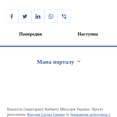
Попередня
Наступна
Мапа порталу
Перейти на сайт Ukraine.ua
Власність Секретаріату Кабінету Міністрів України. Проєкт
реалізовано
Фондом Східна Європа
та
Державним агентством з