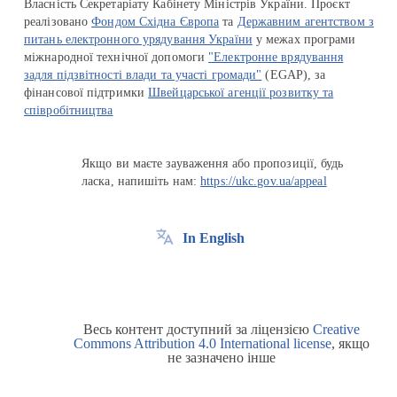
Власність Секретаріату Кабінету Міністрів України. Проєкт
реалізовано
Фондом Східна Європа
та
Державним агентством з
питань електронного урядування України
у межах програми
міжнародної технічної допомоги
"Електронне врядування
задля підзвітності влади та участі громади"
(EGAP), за
фінансової підтримки
Швейцарської агенції розвитку та
співробітництва
Якщо ви маєте зауваження або пропозиції, будь
ласка, напишіть нам:
https://ukc.gov.ua/appeal
In English
Весь контент доступний за ліцензією
Creative
Commons Attribution 4.0 International license
, якщо
не зазначено інше