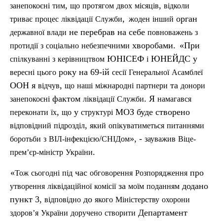
,
,
занепокоєні
тим
що
протягом
двох
місяців
відколи
,
орган
триває
процес
ліквідації
Служби
жоден
інший
не перебрав на себе
державної
влади
повноважень
з
хворобами.
«При
протидії
з
соц
іально
небезпечними
ЮНІСЕФ
ЮНЕЙДС у
спілкуванні
з
керівництвом
і
року на 69-ій
вересні
цього
сесії
Генеральної
Асамблеї
ООН я
,
та
відчув
що
наші
м
іжнародні
партнери
донори
фактом
. Я
занепокоєні
ліквідації
Служби
намагався
,
у
МОЗ буде створено
переконати
їх
що
структурі
,
відповідний
п
ідрозділ
який
опікуватиметься
питаннями
/
», -
боротьби
з
ВІЛ-інфекцією
СНІДом
зауважив
Віце-
.
прем’єр-міністр
України
«
час
про
Тож
сьогодні
п
ід
обговорення
Розпорядження
за
додано
утворення
ліквідаційної
комісії
моїм
поданням
пункт 3,
до
відповідно
якого
Міністерству
охорони
Департамент
здоров’я
України
доручено
створити