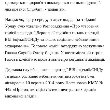
на
громадського
здоров’я
з
покладенням
нього
функцій
», - додав
.
ліквідованої
Служби
він
,
у середу, 5 листопада,
на
Нагадаємо
що
засіданні
Уряду
«Про
було
ухвалено
Розпорядження
утворення
комісії
з
ліквідації
Державної
служби
з
питань
протидії
/
та
ВІ
Л-
інфекції
СНІДу
інших
соціально
небезпечними
». Головою
заступника
захворювань
комісії
затверджено
. У
строк
Голови
Служби
Олену
Єщенко
шестимісячний
Голова
про
.
комісії
має
прозвітувати
результати
ліквідації
служба
/
Державна
з
питань
протидії
ВІ
Л-
інфекції
СНІДу
та
інших
соціально
небезпечними
захворювань
була
10
2014 року
КМУ №
ліквідована
вересня
Постановою
442 «Про
оптимізацію
системи
центральних
органів
».
виконавчої
влади