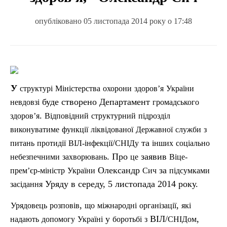
опубліковано 05 листопада 2014 року о 17:48
У
структурі
Міністерства
охорони
здоров’я
України
буде створено Департамент
невдовзі
громадського
.
здоров’я
Відповідний
структурний
п
ідрозділ
виконуватиме
функції
ліквідованої
Державної
служби
з
/
та
питань
протидії
ВІЛ-інфекції
СНІДу
інших
соціально
. Про
заявив
небезпечними
захворювань
це
Віце-
Олександр
за
прем’єр-міні
стр
України
Сич
підсумками
Уряду в середу, 5 листопада 2014 року.
засідання
,
,
Урядовець
розповів
що
міжнародні
організації
які
у
ВІЛ/
,
надають
допомогу
Україні
боротьбі
з
СНІДом