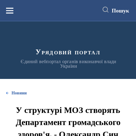
до
основного
Пошук
вмісту
Меню
Урядовий портал
Єдиний вебпортал органів виконавчої влади
України
Новини
У структурі МОЗ створять
Департамент громадського
здоров'я, - Олександр Сич