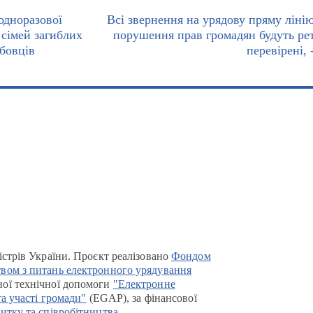
одноразової
Всі звернення на урядову пряму ліні
сімей загиблих
порушення прав громадян будуть ре
бовців
перевірені,
істрів України. Проєкт реалізовано
Фондом
вом з питань електронного урядування
ої технічної допомоги
"Електронне
та участі громади"
(EGAP), за фінансової
итку та співробітництва