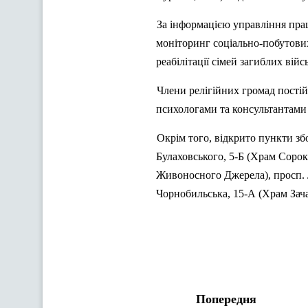
За інформацією управління прац
моніторинг соціально-побутових
реабілітації сімей загиблих вій
Члени релігійних громад постій
психологами та консультантами д
Окрім того, відкрито пункти зб
Булаховського
, 5-Б (Храм Соро
Живоносного Джерела), просп.
Чорнобильська, 15-А (Храм Зача
Попередня