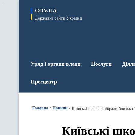
до
основного
GOV.UA
вмісту
Державні сайти України
Уряд і органи влади
Послуги
Діял
Пресцентр
Головна
Новини
Київські школярі зібрали близько 
Київські школ