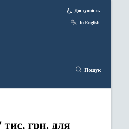
Доступність
In English
Пошук
 тис. грн. для