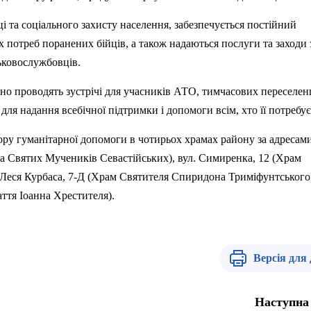
і та соціального захисту населення, забезпечується постійний
 потреб поранених бійців, а також надаються послуги та заходи 
ськовослужбовців.
но проводять зустрічі для учасників АТО, тимчасових переселенц
ля надання всебічної підтримки і допомоги всім, хто її потребує
ору гуманітарної допомоги в чотирьох храмах району за адресами
ка Святих Мучеників
Севастійських
), вул. Симиренка, 12 (Храм
 Леся Курбаса, 7-Д (Храм Святителя Спиридона
Триміфунтського
ття Іоанна Хрестителя).
Версія для
Наступна