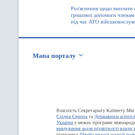
Роз'яснення щодо виплати 
грошової допомоги членам 
під час АТО військовослуж
Мапа порталу
Перейти на сайт Ukraine.ua
Власність Секретаріату Кабінету Мін
Східна Європа
та
Державним агентст
України
у межах програми міжнародн
врядування задля підзвітності влади 
підтримки
Швейцарської агенції розв