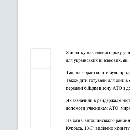
З початку навчального року учні спеціалізованої школи № 200 імені Василя Стуса зібрали 10 679 грн.
для українських військових, які
Так, на зібрані кошти було при
Також діти готували для бійців 
передані бійцям в зону АТО з 
Як зазначили в райдержадміністр
допомоги учасникам АТО, мирни
На базі Святошинського районно
Курбаса, 18-Г) виділено кімнату