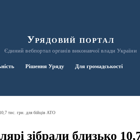
Урядовий портал
Єдиний вебпортал органів виконавчої влади України
ьність
Рішення Уряду
Для громадськості
10,7 тис. грн. для бійців АТО
ярі зібрали близько 10,7