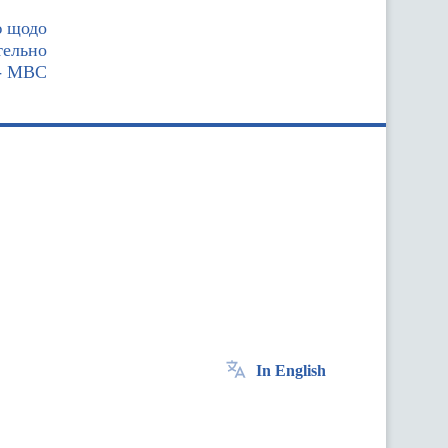
ю щодо
тельно
 - МВС
In English