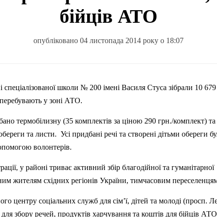
бійців АТО
опубліковано 04 листопада 2014 року о 18:07
 перебувають у зоні АТО.
дбано
термобілизну
(35 комплектів за ціною 290 грн./комплект) та 
обереги та листи.
Усі придбані речі та створені дітьми обереги б
допомогою волонтерів.
ації, у районі триває активний збір благодійної та гуманітарної
м жителям східних регіонів України, тимчасовим переселенцям
го центру соціальних служб для сім’ї, дітей та молоді (просп. Л
 для збору речей, продуктів харчування та коштів для бійців АТО