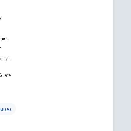
з
ів з
.
: вул.
), вул.
 друку