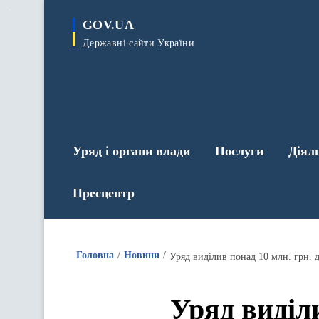
до
основного
GOV.UA
вмісту
Державні сайти України
Уряд і органи влади
Послуги
Діял
Пресцентр
Головна
Новини
Уряд виділив понад 10 млн. грн. 
Уряд виділ