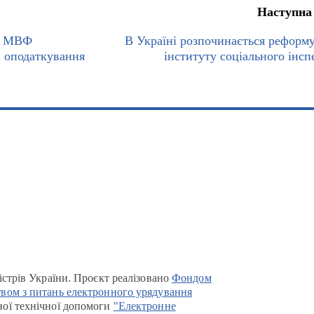
Наступна
ів МВФ
В Україні розпочинається реформ
і оподаткування
інституту соціального інсп
істрів України. Проєкт реалізовано
Фондом
вом з питань електронного урядування
ої технічної допомоги
"Електронне