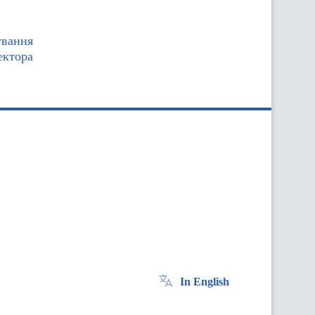
ування
ектора
In English