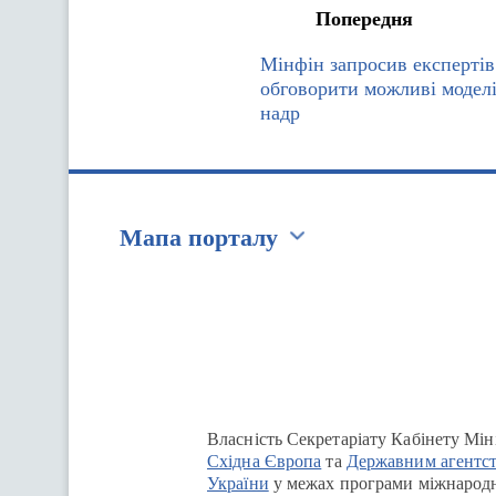
Попередня
Мінфін запросив експерт
обговорити можливі модел
надр
Мапа порталу
Перейти на сайт Ukraine.ua
Власність Секретаріату Кабінету Мін
Східна Європа
та
Державним агентст
України
у межах програми міжнародн