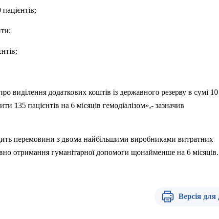
 пацієнтів;
нти;
єнтів;
о виділення додаткових коштів із державного резерву в сумі 10
ити 135 пацієнтів на 6 місяців гемодіалізом»,- зазначив
дить перемовини з двома найбільшими виробниками витратних
совно отримання гуманітарної допомоги щонайменше на 6 місяців.
Версія для