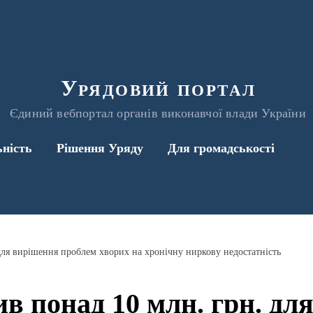
Урядовий портал
Єдиний вебпортал органів виконавчої влади України
ьність
Рішення Уряду
Для громадськості
для вирішення проблем хворих на хронічну ниркову недостатність
ив понад 10 млн. грн. дл