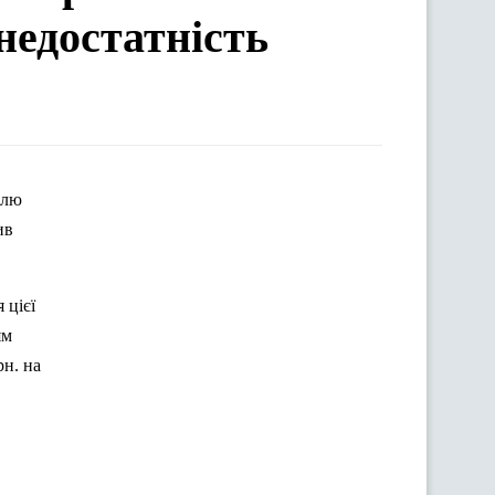
недостатність
влю
ив
 цієї
ям
рн. на