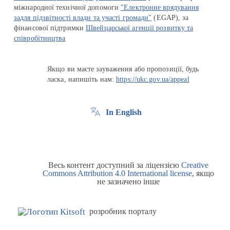
міжнародної технічної допомоги
"Електронне врядування
задля підзвітності влади та участі громади"
(EGAP), за
фінансової підтримки
Швейцарської агенції розвитку та
співробітництва
Якщо ви маєте зауваження або пропозиції, будь
ласка, напишіть нам:
https://ukc.gov.ua/appeal
In English
Весь контент доступний за ліцензією
Creative
Commons Attribution 4.0 International license
, якщо
не зазначено інше
розробник порталу