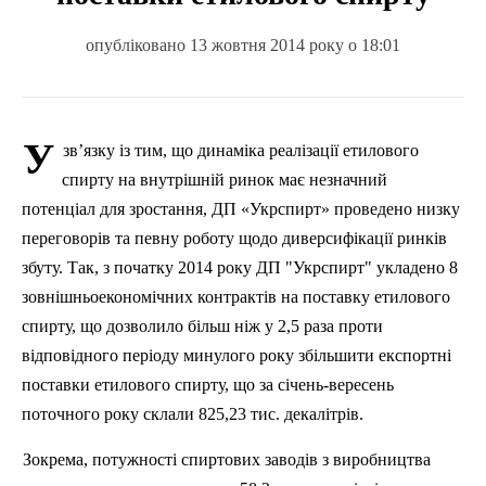
опубліковано 13 жовтня 2014 року о 18:01
У
зв’язку із тим, що динаміка реалізації етилового
спирту на внутрішній ринок має незначний
потенціал для зростання,
ДП
«Укрспирт» проведено низку
переговорів та певну роботу щодо диверсифікації ринків
збуту. Так, з початку 2014 року
ДП
"Укрспирт" укладено 8
зовнішньоекономічних контрактів на поставку етилового
спирту, що дозволило більш ніж у 2,5
раза
проти
відповідного періоду минулого року збільшити експортні
поставки етилового спирту, що за січень-вересень
поточного року склали 825,23 тис. декалітрів.
Зокрема, потужності спиртових заводів з виробництва