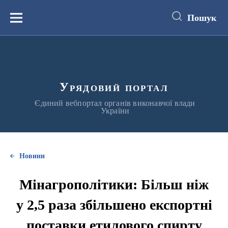
до
основного
Пошук
вмісту
Меню
Урядовий портал
Єдиний вебпортал органів виконавчої влади
України
Новини
Мінагрополітики: Більш ніж
у 2,5 раза збільшено експортні
поставки етилового спирту