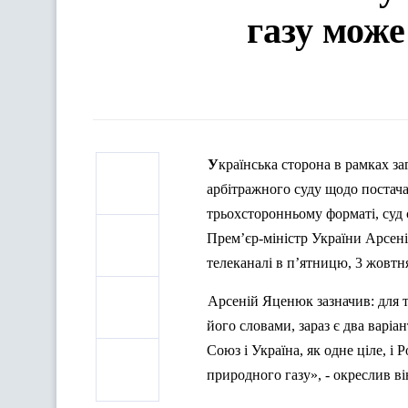
газу може
Українська сторона в рамках загальної процедури подала спеціальний позов до Стокгольмського
арбітражного суду щодо постача
трьохсторонньому форматі, суд 
Прем’єр-міністр України Арсен
телеканалі в п’ятницю, 3 жовтн
Арсеній
Яценюк
зазначив: для т
його словами, зараз є два вар
Союз і Україна, як одне ціле, і
природного газу», - окреслив ві