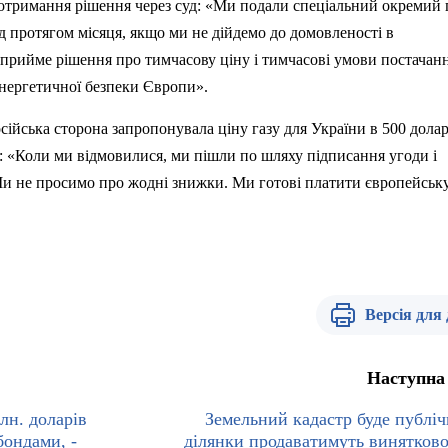
 отримання рішення через суд: «Ми подали спеціальний окремий 
д протягом місяця, якщо ми не дійдемо до домовленості в
прийме рішення про тимчасову ціну і тимчасові умови постачанн
енергетичної безпеки Європи».
сійська сторона запропонувала ціну газу для України в 500 долар
: «Коли ми відмовилися, ми пішли по шляху підписання угоди і
Ми не просимо про жодні знижки. Ми готові платити європейську
Версія для
Наступна
лн. доларів
Земельний кадастр буде публіч
бондами, -
ділянки продаватимуть винятково