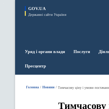
до
основного
GOV.UA
вмісту
Державні сайти України
Уряд і органи влади
Послуги
Діял
Пресцентр
Головна
Новини
Тимчасову ціну і умови постачанн
Тимчасову 