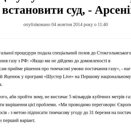
 встановити суд, - Арсе
опубліковано 04 жовтня 2014 року о 11:40
ння газу з РФ: «Якщо ми не дійдемо до домовленості в
сам прийме рішення про тимчасові умови постачання газу», - на
ій
Яценюк
у програмі «
Шустер
Live
» на Першому національному
я.
ого, аби пройти зиму, не вистачає 5 мільярдів кубічних метрів газ
іанти вирішення цієї проблеми. «Ми проводимо переговори: Євро
 Росія - з метою підписати тимчасову угоду до 31 березня на поста
н перший варіант.