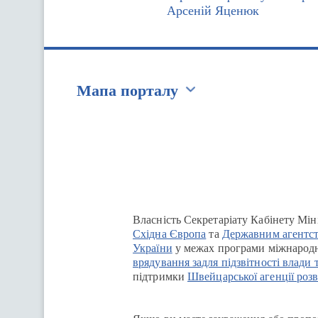
Арсеній Яценюк
Мапа порталу
Перейти на сайт Ukraine.ua
Власність Секретаріату Кабінету Мін
Східна Європа
та
Державним агентст
України
у межах програми міжнародн
врядування задля підзвітності влади 
підтримки
Швейцарської агенції розв