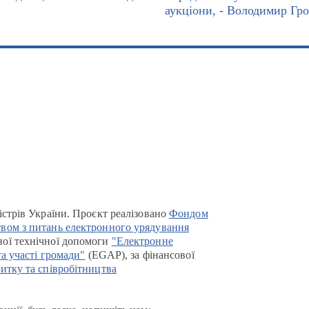
аукціони, - Володимир Гр
істрів України. Проєкт реалізовано
Фондом
вом з питань електронного урядування
ої технічної допомоги
"Електронне
та участі громади"
(EGAP), за фінансової
итку та співробітництва