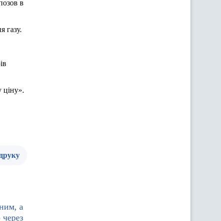
позов в
я газу.
ів
 ціну».
 друку
ним, а
 через