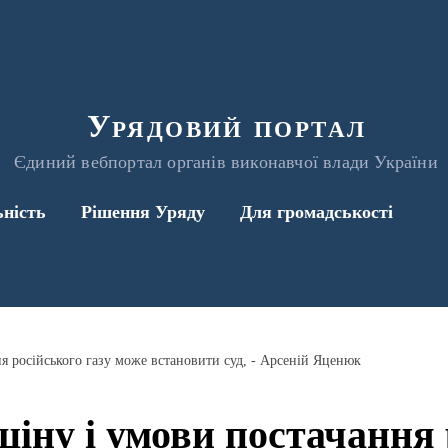
Урядовий портал
Єдиний вебпортал органів виконавчої влади України
ьність
Рішення Уряду
Для громадськості
я російського газу може встановити суд, - Арсеній Яценюк
ціну і умови постачання 