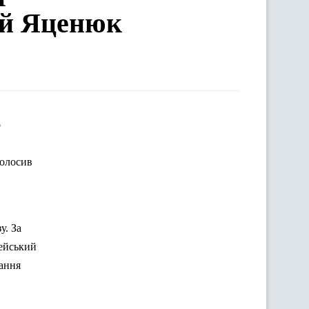
ній Яценюк
голосив
у. За
пейський
чання