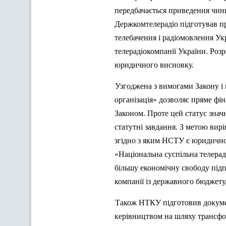
передбачається приведення чинн
Держкомтелерадіо підготував пр
телебачення і радіомовлення Ук
телерадіокомпанії України. Ро
юридичного висновку.
Узгоджена з вимогами Закону і
організація» дозволяє пряме ф
Законом. Проте цей статус знач
статутні завдання. З метою ви
згідно з яким НСТУ є юридично
«Національна суспільна телера
більшу економічну свободу підп
компанії із державного бюджету
Також НТКУ підготовив докумен
керівництвом на шляху трансфо