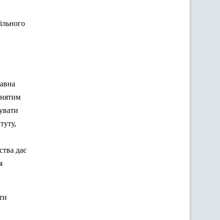
ільного
жавна
йнятим
нувати
туту,
ства дає
я
ти