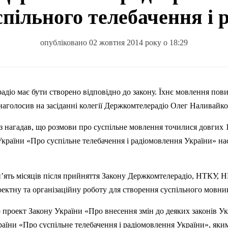
спільного телебачення і 
опубліковано 02 жовтня 2014 року о 18:29
 радіо має бути створено відповідно до закону. Їхнє мовлення пов
 наголосив на засіданні колегії Держкомтелерадіо Олег Наливайко
 нагадав, що розмови про суспільне мовлення точилися довгих 1
України «Про суспільне телебачення і радіомовлення України» на
 п’ять місяців після прийняття Закону Держкомтелерадіо, НТКУ, 
ектну та організаційну роботу для створення суспільного мовни
проект Закону України «Про внесення змін до деяких законів Ук
раїни «Про суспільне телебачення і радіомовлення України», яки