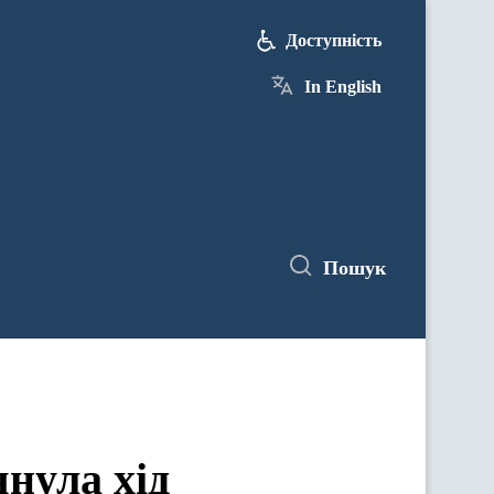
Доступність
In English
Пошук
нула хід