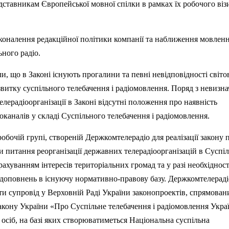
ставникам Європейської мовної спілки в рамках їх робочого віз
оналення редакційної політики компанії та наближення мовленн
ьного радіо.
и, що в Законі існують прогалини та певні невідповідності світо
витку суспільного телебачення і радіомовлення. Поряд з невизн
лерадіоорганізації в Законі відсутні положення про наявність
іоканалів у складі Суспільного телебачення і радіомовлення.
обочій групі, створеній Держкомтелерадіо для реалізації закону 
 питання реорганізації державних телерадіоорганізацій в Суспі
рахуванням інтересів територіальних громад та у разі необхідност
 доповнень в існуючу нормативно-правову базу. Держкомтелерадіо
ити супровід у Верховній Раді України законопроектів, спрямован
кону України «Про Суспільне телебачення і радіомовлення Украї
осіб, на базі яких створюватиметься Національна суспільна