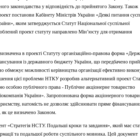
ого законодавства у відповідність до прийнятого Закону. Також
оект постанови Кабінету Міністрів України «Деякі питання сусп
раїни», яким затверджується Статут Національної суспільної
зроблений проект статуту направлено Мін’юсту для отримання
 визначена в проекті Статуту організаційно-правова форма «Дер
інансування із державного бюджету України, що передбачено при
но обмежує можливості керівництва організації ефективно вико
рішення цієї проблеми НТКУ розробив альтернативний проект Ста
ю особою публічного права - Публічне акціонерне товариство
діокомпанія України». Запропонована форма акціонерного товари
риємству, натомість не дозволяє здійснювати пряме фінансуванн
, як це визначено Законом.
т «Стратегія НСТУ. Подальші кроки та завдання», який має ста
рмації та подальшої роботи суспільного мовника. Цей документ