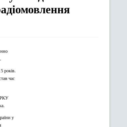
радіомовлення
инно
.
5 років.
став час
НРКУ
ка.
раїни у
м