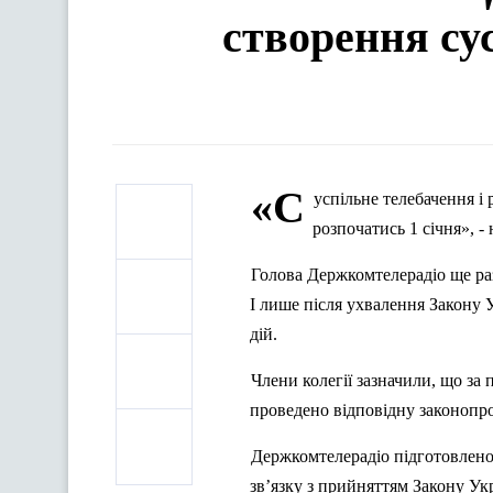
створення су
«С
успільне телебачення і
розпочатись 1 січня», -
Голова Держкомтелерадіо ще раз
І лише після ухвалення Закону 
дій.
Члени колегії зазначили, що за
проведено відповідну законопро
Держкомтелерадіо підготовлено 
зв’язку з прийняттям Закону Ук