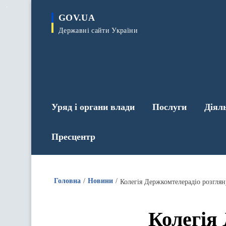
до
основного
GOV.UA
вмісту
Державні сайти України
Уряд і органи влади
Послуги
Діял
Пресцентр
Головна
Новини
Колегія Держкомтелерадіо розглян
Колегія