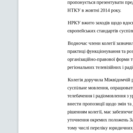
пропонується презентувати пред
НТКУ в жовтні 2014 року.
НРКУ вжито заходів щодо вдоск
європейських стандартів суспіл
Водночас члени колегії зазначил
практиці функціонування та роз
організаційно-правової форми те
регіональних телевізійних і рад
Колегія доручила Міжвідомчій р
суспільне мовлення, опрацювати
телебачення і радіомовлення з у
внести пропозиції щодо змін та
рішенням колегії, має забезпеч
уточнення окремих положень За
тому числі переліку юридичних 