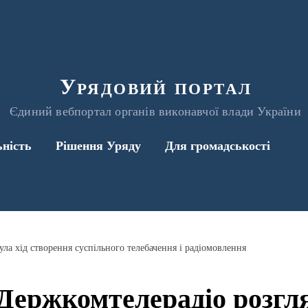
Урядовий портал
Єдиний вебпортал органів виконавчої влади України
ьність
Рішення Уряду
Для громадськості
ула хід створення суспільного телебачення і радіомовлення
 Держкомтелерадіо розгля