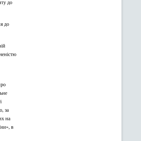
иту до
я до
вій
аченістю
про
льне
і
, за
их на
ни», в