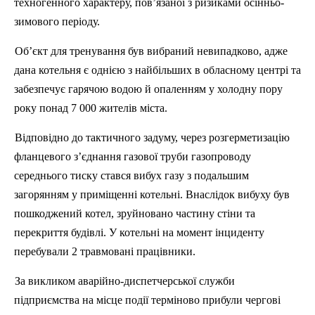
техногенного характеру, пов’язаної з ризиками осінньо-
зимового періоду.
Об’єкт для тренування був вибраний невипадково, адже
дана котельня є однією з найбільших в обласному центрі та
забезпечує гарячою водою й опаленням у холодну пору
року понад 7 000 жителів міста.
Відповідно до тактичного задуму, через розгерметизацію
фланцевого з’єднання газової труби газопроводу
середнього тиску стався вибух газу з подальшим
загорянням у приміщенні котельні. Внаслідок вибуху був
пошкоджений котел, зруйновано частину стіни та
перекриття будівлі. У котельні на момент інциденту
перебували 2 травмовані працівники.
За викликом аварійно-диспетчерської служби
підприємства на місце події терміново прибули чергові