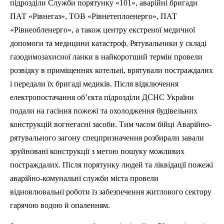
підрозділи Служби порятунку «101», аварійні бригади
ПАТ «Рівнегаз», ТОВ «Рівнетеплоенерго», ПАТ
«Рівнеобленерго», а також центру екстреної медичної
допомоги та медицини катастроф. Рятувальники у складі
газодимозахисної ланки в найкоротший термін провели
розвідку в приміщеннях котельні, врятували постраждалих
і передали їх бригаді медиків. Після відключення
електропостачання об’єкта підрозділи ДСНС України
подали на гасіння пожежі та охолодження будівельних
конструкцій вогнегасні засоби. Тим часом бійці Аварійно-
рятувального загону спецпризначення розбирали завали
зруйновані конструкції з метою пошуку можливих
постраждалих. Після порятунку людей та ліквідації пожежі
аварійно-комунальні служби міста провели
відновлювальні роботи із забезпечення житлового сектору
гарячою водою й опаленням.