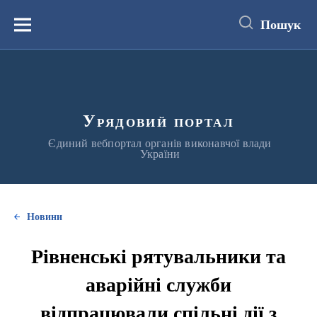
до
основного
Пошук
вмісту
Меню
Урядовий портал
Єдиний вебпортал органів виконавчої влади
України
Новини
Рівненські рятувальники та
аварійні служби
відпрацювали спільні дії з