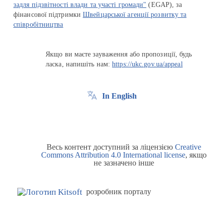
задля підзвітності влади та участі громади"
(EGAP), за
фінансової підтримки
Швейцарської агенції розвитку та
співробітництва
Якщо ви маєте зауваження або пропозиції, будь
ласка, напишіть нам:
https://ukc.gov.ua/appeal
In English
Весь контент доступний за ліцензією
Creative
Commons Attribution 4.0 International license
, якщо
не зазначено інше
розробник порталу