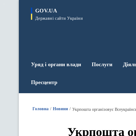
до
основного
GOV.UA
вмісту
Державні сайти України
Уряд і органи влади
Послуги
Діял
Пресцентр
Головна
Новини
Укрпошта ор