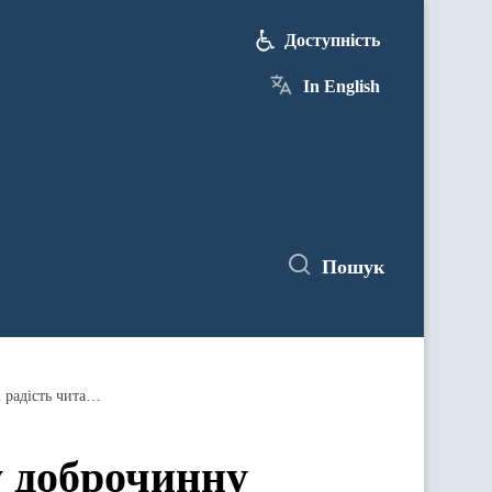
Доступність
In English
Пошук
Укрпошта організовує Всеукраїнську доброчинну акцію з передплати дитячої періодики – «Подаруй дитині радість читання!»
у доброчинну