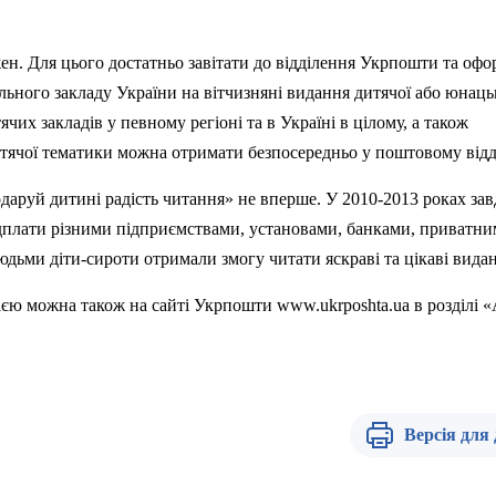
ен. Для цього достатньо завітати до відділення Укрпошти та оф
ального закладу України на вітчизняні видання дитячої або юнаць
их закладів у певному регіоні та в Україні в цілому, а також
тячої тематики можна отримати безпосередньо у поштовому відд
аруй дитині радість читання» не вперше. У 2010-2013 роках за
плати різними підприємствами, установами, банками, приватн
ьми діти-сироти отримали змогу читати яскраві та цікаві видан
єю можна також на сайті Укрпошти www.ukrposhta.ua в розділі «
Версія для