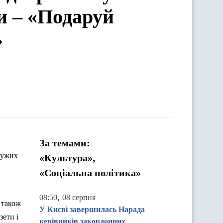
и – «Подаруй
»
За темами:
дужих
«Культура»,
«Соціальна політика»
,
08:50
08 серпня
а також
У Києві завершилась Нарада
зети і
керівників закордонних