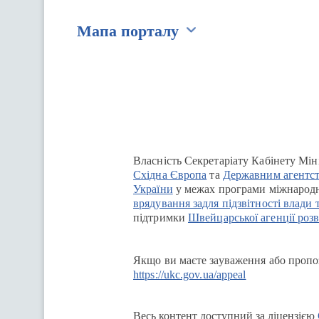
Мапа порталу
Перейти на сайт Ukraine.ua
Власність Секретаріату Кабінету Мін
Східна Європа
та
Державним агентст
України
у межах програми міжнародн
врядування задля підзвітності влади 
підтримки
Швейцарської агенції розв
Якщо ви маєте зауваження або пропоз
https://ukc.gov.ua/appeal
Весь контент доступний за ліцензією