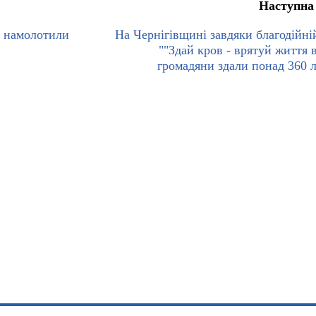
Наступна
и намолотили
На Чернігівщині завдяки благодійній
""Здай кров - врятуй життя в
громадяни здали понад 360 л