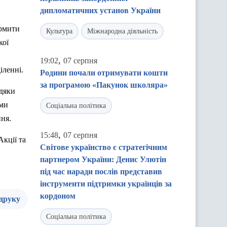
дипломатичних установ України
ормити
Культура
Міжнародна діяльність
кої
,
19:02
07 серпня
іленні.
Родини почали отримувати кошти
за програмою «Пакунок школяра»
вдяки
ими
Соціальна політика
ня.
,
15:48
07 серпня
Акції та
Світове українство є стратегічним
партнером України: Денис Улютін
під час наради послів представив
інструменти підтримки українців за
кордоном
 друку
Соціальна політика