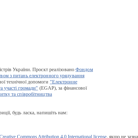
істрів України. Проєкт реалізовано
Фондом
вом з питань електронного урядування
ої технічної допомоги
"Електронне
та участі громади"
(EGAP), за фінансової
итку та співробітництва
иції, будь ласка, напишіть нам:
Creative Commons Attribution 4.0 International license
, якщо не зазн