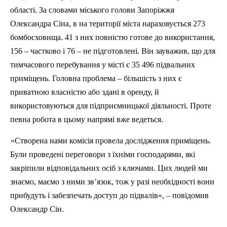
області. За словами міського голови Запоріжжя
Олександра Сіна, в на території міста нараховується 273
бомбосховища. 41 з них повністю готове до використання,
156 – частково і 76 – не підготовлені. Він зауважив, що для
тимчасового перебування у мі
ст
і є 35 496 підвальних
приміщень. Головна проблема – більшість з них є
приватною власністю або здані в оренду, й
використовуються для
п
ідприємницької діяльності.
Проте
певна робота в цьому напрямі вже ведеться.
«Створена нами комісія провела
досл
ідження приміщень.
Були
проведен
і переговори з їхніми господарями, які
закріпили відповідальних осіб з ключами. Цих людей ми
знаємо, маємо з ними зв’язок, тож у разі необхідності вони
прибудуть і забезпечать доступ до підвалів», – повідомив
Олександр
С
ін.