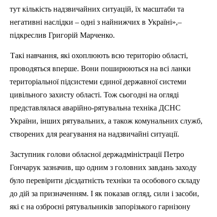
тут кількість надзвичайних ситуацій, їх масштаби та
негативні наслідки – одні з найнижчих в Україні»,–
п
ідкреслив Григорій Марченко.
Такі навчання, які охоплюють всю територію області,
проводяться вперше. Вони поширюються на
вс
і ланки
територіальної підсистеми єдиної державної системи
цивільного захисту області. Тож сьогодні на огляді
представлялася аварійно-рятувальна техніка ДСНС
України, інших рятувальних, а також комунальних служб,
створених для реагування на надзвичайні ситуації.
Заступник голови обласної держадміністрації Петро
Гончарук зазначив, що одним з головних завдань заходу
було перевірити дієздатність техніки та особового складу
до дій за призначенням. І
як
показав огляд, сили і засоби,
які є на озброєні рятувальників запорізького гарнізону