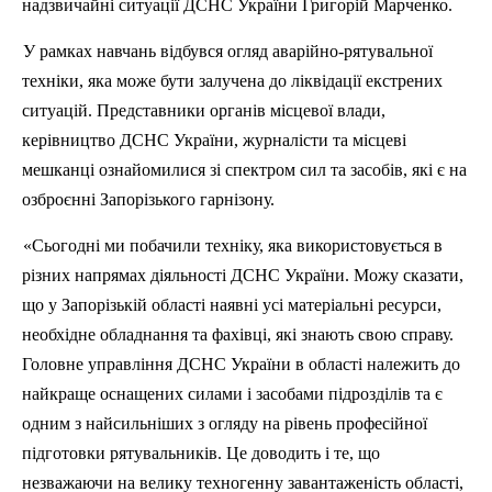
надзвичайні ситуації ДСНС України Григорій Марченко.
У рамках навчань відбувся огляд аварійно-рятувальної
техніки, яка може
бути
залучена до ліквідації екстрених
ситуацій. Представники органів місцевої влади,
керівництво ДСНС України, журналісти та місцеві
мешканці ознайомилися зі спектром сил та засобі
в
,
як
і є на
озброєнні Запорізького гарнізону.
«Сьогодні ми побачили техніку, яка використовується в
р
ізних напрямах діяльності ДСНС України. Можу сказати,
що
у
Запорізькій області наявні усі матеріальні ресурси,
необхідне обладнання та фахівці, які знають свою справу.
Головне управління ДСНС України в області належить до
найкраще оснащених силами і засобами
п
ідрозділів та є
одним з найсильніших з огляду на рівень професійної
підготовки рятувальників. Це доводить і те, що
незважаючи на велику техногенну завантаженість області,