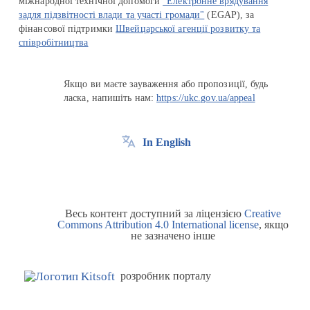
міжнародної технічної допомоги
"Електронне врядування
задля підзвітності влади та участі громади"
(EGAP), за
фінансової підтримки
Швейцарської агенції розвитку та
співробітництва
Якщо ви маєте зауваження або пропозиції, будь
ласка, напишіть нам:
https://ukc.gov.ua/appeal
In English
Весь контент доступний за ліцензією
Creative
Commons Attribution 4.0 International license
, якщо
не зазначено інше
розробник порталу