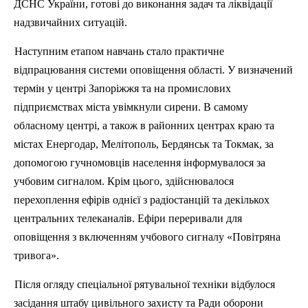
ДСНС України, готові до виконання задач та ліквідації
надзвичайних ситуацій.
Наступним етапом навчань стало практичне
відпрацювання системи оповіщення області. У визначений
термін у центрі Запоріжжя та на промислових
п
ідприємствах міста увімкнули сирени.
В
самому
обласному центрі, а також в районних центрах краю та
містах Енергодар, Мелітополь, Бердянськ та Токмак, за
допомогою гучномовців населення інформувалося за
учбовим сигналом. Крім цього, здійснювалося
перехоплення ефі
р
ів однієї з радіостанцій та декількох
центральних телеканалів. Ефіри переривали для
оповіщення з включенням учбового сигналу «Повітряна
тривога».
П
ісля огляду спеціальної рятувальної техніки відбулося
засідання штабу цивільного захисту та Ради оборони