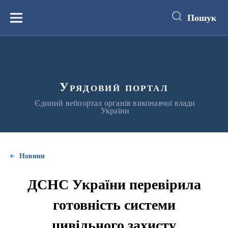
до
основного
Пошук
вмісту
Меню
Урядовий портал
Єдиний вебпортал органів виконавчої влади
України
Новини
ДСНС України перевірила
готовність системи
цивільного захисту