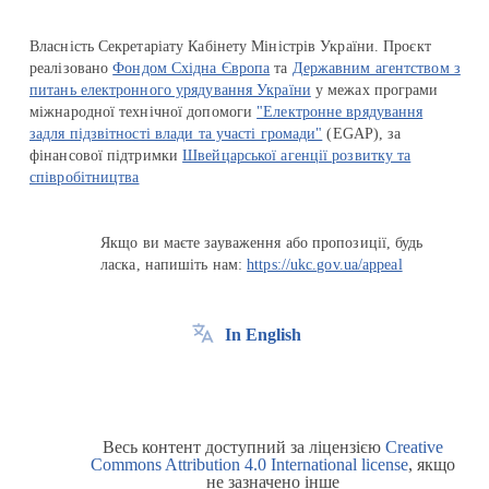
Власність Секретаріату Кабінету Міністрів України. Проєкт
реалізовано
Фондом Східна Європа
та
Державним агентством з
питань електронного урядування України
у межах програми
міжнародної технічної допомоги
"Електронне врядування
задля підзвітності влади та участі громади"
(EGAP), за
фінансової підтримки
Швейцарської агенції розвитку та
співробітництва
Якщо ви маєте зауваження або пропозиції, будь
ласка, напишіть нам:
https://ukc.gov.ua/appeal
In English
Весь контент доступний за ліцензією
Creative
Commons Attribution 4.0 International license
, якщо
не зазначено інше