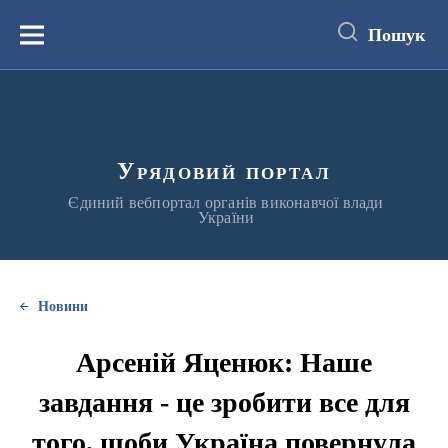
до
основного
Пошук
вмісту
Меню
Урядовий портал
Єдиний вебпортал органів виконавчої влади
України
Новини
Арсеній Яценюк: Наше
завдання - це зробити все для
того, щоби Україна повернула