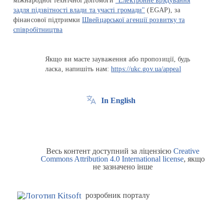
міжнародної технічної допомоги
"Електронне врядування
задля підзвітності влади та участі громади"
(EGAP), за
фінансової підтримки
Швейцарської агенції розвитку та
співробітництва
Якщо ви маєте зауваження або пропозиції, будь
ласка, напишіть нам:
https://ukc.gov.ua/appeal
In English
Весь контент доступний за ліцензією
Creative
Commons Attribution 4.0 International license
, якщо
не зазначено інше
розробник порталу