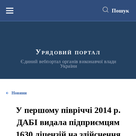
до
основного
Пошук
вмісту
Меню
Урядовий портал
Єдиний вебпортал органів виконавчої влади
України
Новини
У першому півріччі 2014 р.
ДАБІ видала підприємцям
1630 ліцензій на здійснення