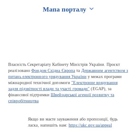
Мапа порталу
Перейти на сайт Ukraine.ua
Власність Секретаріату Кабінету Міністрів України. Проєкт
реалізовано
Фондом Східна Європа
та
Державним агентством з
питань електронного урядування України
у межах програми
міжнародної технічної допомоги
"Електронне врядування
задля підзвітності влади та участі громади"
(EGAP), за
фінансової підтримки
Швейцарської агенції розвитку та
співробітництва
Якщо ви маєте зауваження або пропозиції, будь
ласка, напишіть нам:
https://ukc.gov.ua/appeal