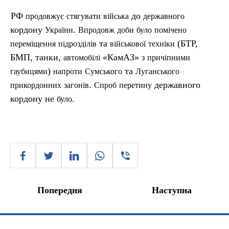
РФ
до
продовжує
стягувати
війська
державного
кордону
.
України
Впродовж
доби
було
помічено
та
(БТР,
переміщення
п
ідрозділів
військової
техніки
БМП, танки,
«КамАЗ»
автомобілі
з
причіпними
)
та
гаубицями
напроти
Сумського
Луганського
.
державного
прикордонних
загонів
Спроб
перетину
кордону не
.
було
Попередня
Наступна