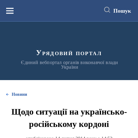
до
основного
Пошук
вмісту
Меню
Урядовий портал
Єдиний вебпортал органів виконавчої влади
України
Новини
Щодо ситуації на українсько-
російському кордоні