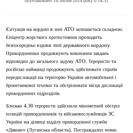
опубліковано 14 липня 2014 року о 14:52
на
в
АТО
.
Ситуація
кордоні
зоні
залишається
складною
проходить
Епіцентр
жорсткого
протистояння
державного кордону.
безпосередньо
вздовж
лі
н
ії
Прикордонники
продовжують
виконання
завдань
до
АТО.
та
відповідно
загального
задуму
Терористи
російські
найманці
продовжують
здійснювати
спроби
на
передислокації
територію
України
автомобільної
і
та
бронетанкової
техніки
обстрілювати
місця
дислокації
.
прикордонних
п
ідрозділів
4.30
Близько
терористи
здійснили
мінометний
обстріл
ЗС
позицій
прикордонникі
в
та
військовослужбовців
на
України
ділянці
відділу
прикордонної
служби
«
» (
область).
Дякове
Луганська
Постраждалих
нема
є
.