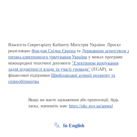
Перейти на сайт Ukraine.ua
Власність Секретаріату Кабінету Міністрів України. Проєкт
реалізовано
Фондом Східна Європа
та
Державним агентством з
питань електронного урядування України
у межах програми
міжнародної технічної допомоги
"Електронне врядування
задля підзвітності влади та участі громади"
(EGAP), за
фінансової підтримки
Швейцарської агенції розвитку та
співробітництва
Якщо ви маєте зауваження або пропозиції, будь
ласка, напишіть нам:
https://ukc.gov.ua/appeal
In English