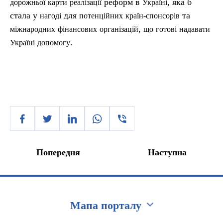
реформ в
, яка б
дорожньої
карти
реалізації
Україні
стала у
для
та
нагоді
потенційних
країн-спонсорів
,
міжнародних
фінансових
організацій
що
готові
надавати
.
Україні
допомогу
Попередня
Наступна
Мапа порталу