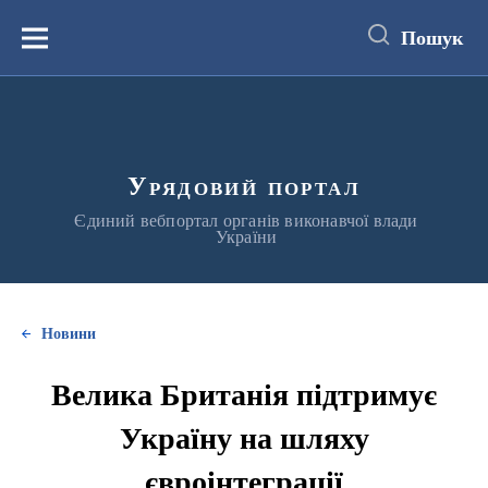
до
основного
Пошук
вмісту
Меню
Урядовий портал
Єдиний вебпортал органів виконавчої влади
України
Новини
Велика Британія підтримує
Україну на шляху
євроінтеграції