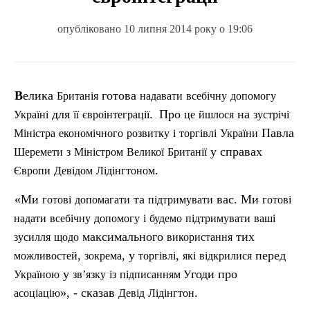
опубліковано 10 липня 2014 року о 19:06
Велика
готова
Британія
надавати
всебічну
допомогу
для
.
Про
на
Україні
її
євроінтеграції
це
йшлося
зустрічі
Павла
Міністра
економічного
розвитку
і
торгі
вл
і
України
у справах
Шеремети
з
Міністром
Великої
Британії
.
Європи
Девідом
Лідінгтоном
«Ми
та
вас. Ми
готові
допомагати
п
ідтримувати
готові
надати
всебічну
допомогу
і
будемо
підтримувати
ваші
максимального
тих
зусилля
щодо
використання
,
, у
,
перед
можливостей
зокрема
торгівлі
які
відкрилися
у
годи про
Україною
зв’язку
із
підписанням
У
», - сказав
.
асоціацію
Девід
Лідінгтон