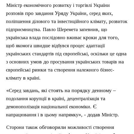
Міні
стр
економічного
розвитку
і
торгівлі
України
про
Уряду
,
,
розповів
завдання
України
серед
яких
та
,
поліпшення
ділового
інвестиційного
клімату
розвиток
.
,
підприємництва
Павло
Шеремета
запевнив
що
кроки для того,
українська
влада
посл
ідовно
вживає
щоб
якомога
швидше
відбувся
процес
адаптації
,
одна
українських
стандартів
під
європейські
оскільки
це
умов до
на
з
основних
просування
українських
товарів
ринки та
європейські
створення
належного
бізнес-
в
.
клімату
країні
«
,
стоять на порядку денному –
Серед
завдань
які
в
,
та
подолання
корупції
країн
і
децентралізація
. Є
демонополізація
національної
економіки
в
», - додав
.
напрацювання
і
цьому
напрямку
Міністр
обговорили
Сторони
також
можливості
створення