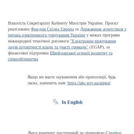
Власність Секретаріату Кабінету Міністрів України. Проєкт
реалізовано
Фондом Східна Європа
та
Державним агентством з
питань електронного урядування України
у межах програми
міжнародної технічної допомоги
"Електронне врядування
задля підзвітності влади та участі громади"
(EGAP), за
фінансової підтримки
Швейцарської агенції розвитку та
співробітництва
Якщо ви маєте зауваження або пропозиції, будь
ласка, напишіть нам:
https://ukc.gov.ua/appeal
In English
Весь контент доступний за ліцензією
Creative