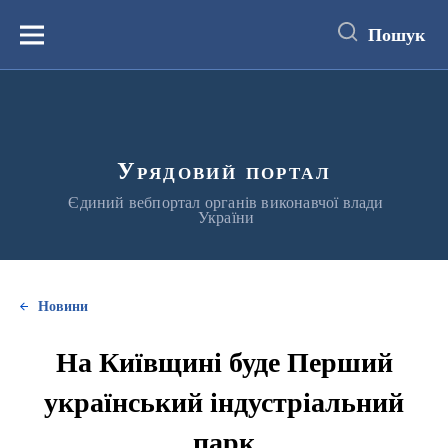
до
основного
Пошук
вмісту
Меню
Урядовий портал
Єдиний вебпортал органів виконавчої влади
України
Новини
На Київщині буде Перший
український індустріальний
парк