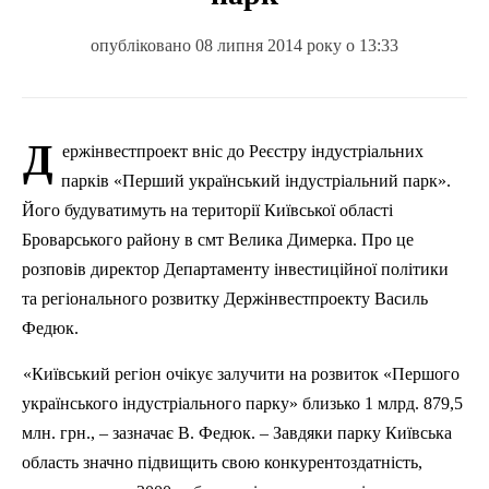
опубліковано 08 липня 2014 року о 13:33
Д
ержінвестпроект
вніс до Реєстру індустріальних
парків «Перший український індустріальний парк».
Його будуватимуть на території Київської області
Броварського району в
смт
Велика
Димерка
. Про це
розповів директор Департаменту інвестиційної політики
та регіонального розвитку
Держінвестпроекту
Василь
Федюк.
«Київський регіон очікує залучити на розвиток «Першого
українського індустріального парку» близько 1 млрд. 879,5
млн. грн., – зазначає В. Федюк. – Завдяки парку Київська
область значно підвищить свою конкурентоздатність,