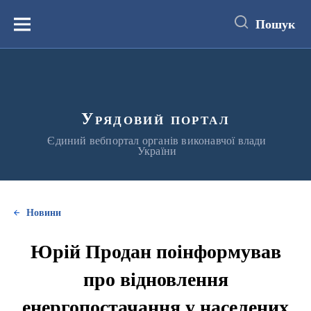
до
основного
Пошук
вмісту
Меню
Урядовий портал
Єдиний вебпортал органів виконавчої влади
України
Новини
Юрій Продан поінформував
про відновлення
енергопостачання у населених