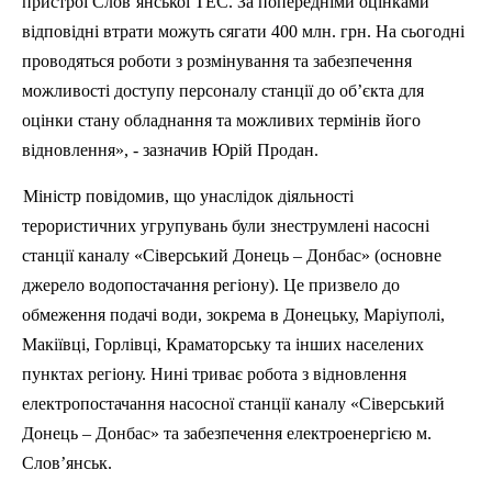
пристрої Слов’янської ТЕС. За попередніми оцінками
відповідні втрати можуть сягати 400 млн. грн. На сьогодні
проводяться роботи з розмінування та забезпечення
можливості доступу персоналу станції до об’єкта для
оцінки стану обладнання та можливих термінів його
відновлення», - зазначив Юрій
Продан
.
Міністр повідомив, що унаслідок діяльності
терористичних угрупувань були знеструмлені насосні
станції каналу «Сіверський Донець – Донбас» (основне
джерело водопостачання регіону). Це призвело до
обмеження подачі води, зокрема в Донецьку, Маріуполі,
Макіївці, Горлівці, Краматорську та інших населених
пунктах регіону. Нині триває робота з відновлення
електропостачання насосної станції каналу «Сіверський
Донець – Донбас» та забезпечення електроенергією м.
Слов’янськ.