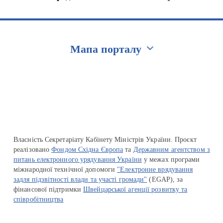
Мапа порталу
Перейти на сайт Ukraine.ua
Власність Секретаріату Кабінету Міністрів України. Проєкт
реалізовано
Фондом Східна Європа
та
Державним агентством з
питань електронного урядування України
у межах програми
міжнародної технічної допомоги
"Електронне врядування
задля підзвітності влади та участі громади"
(EGAP), за
фінансової підтримки
Швейцарської агенції розвитку та
співробітництва