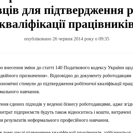
вців для підтвердження р
кваліфікації працівникі
опубліковано 26 червня 2014 року о 09:35
ро
внесення
зміни
до
статті
140
Податкового
кодексу
України
що
двійного
призначення
».
Відповідно
до документу
роботодавцям
кономічні
стимули
до
п
ідтвердження
робітничої
кваліфікації
прац
мального
навчання
.
ення
єдиних
п
ідходів
у
веденні
бізнесу
роботодавцями
,
адже
згід
витрат
підприємств
будуть
також
відноситись
і
кошти
,
витрачені
ня
результатів
неформального
професійного
навчання
.
 в тому
числі
п
ідвищення
кваліфікації
працівників
,
здійснюється