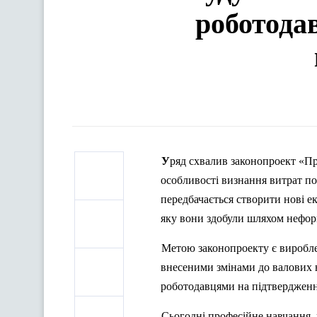
роботода
Уряд
схвалив
законопроект «П
особливості
визнання
витрат
по
передбачається
створити
нові
е
яку вони
здобули
шляхом нефор
Метою законопроекту
є
виробл
внесеними
змінами
до
валових
роботодавцями
на
підтверджен
Сьогодні
професійне
навчання
,