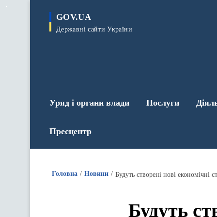
до
основного
GOV.UA
вмісту
Державні сайти України
Уряд і органи влади
Послуги
Діял
Пресцентр
Головна
Новини
Будуть створені нові економічні с
Будуть ст