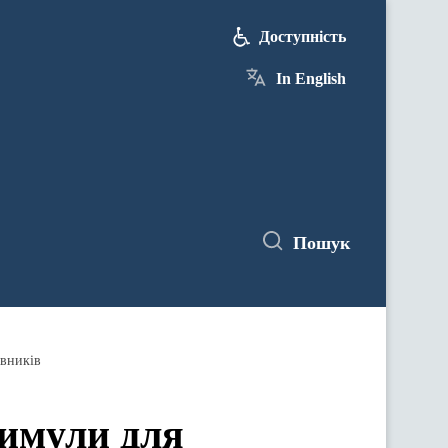
Доступність
In English
Пошук
івників
тимули для