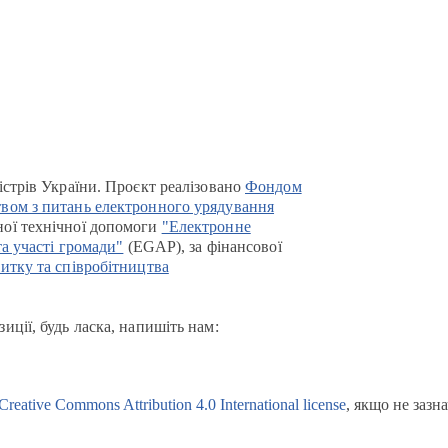
істрів України. Проєкт реалізовано
Фондом
вом з питань електронного урядування
ої технічної допомоги
"Електронне
та участі громади"
(EGAP), за фінансової
итку та співробітництва
иції, будь ласка, напишіть нам:
Creative Commons Attribution 4.0 International license
, якщо не зазн