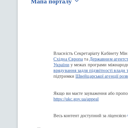
Мапа порталу
Перейти на сайт Ukraine.ua
Власність Секретаріату Кабінету Мін
Східна Європа
та
Державним агентст
України
у межах програми міжнародн
врядування задля підзвітності влади 
підтримки
Швейцарської агенції розв
Якщо ви маєте зауваження або пропоз
https://ukc.gov.ua/appeal
Весь контент доступний за ліцензією