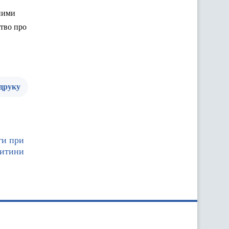
ими
цтво
про
 друку
ги при
дитини