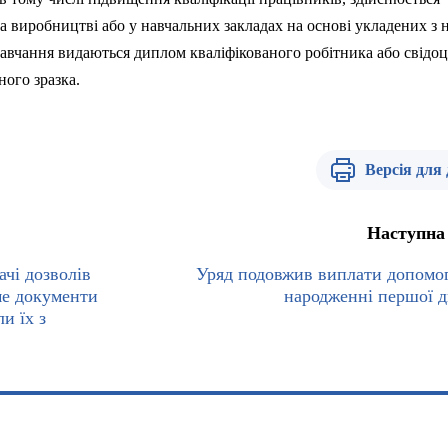
а
виробництві
або
у
навчальних
закладах на
основі
укладених
з
н
авчання
видаються
диплом
кваліфікованого
робітника
або
свідо
ного
зразка
.
Версія для
Наступна
ачі дозволів
Уряд подовжив виплати допомо
ме документи
народженні першої 
и їх з