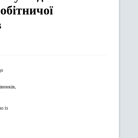
обітничої
в
до
івників
,
но
із