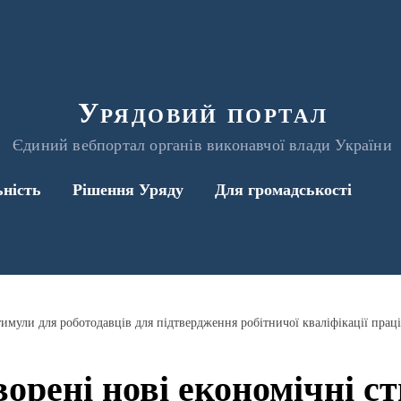
Урядовий портал
Єдиний вебпортал органів виконавчої влади України
ьність
Рішення Уряду
Для громадськості
тимули для роботодавців для підтвердження робітничої кваліфікації прац
ворені нові економічні с