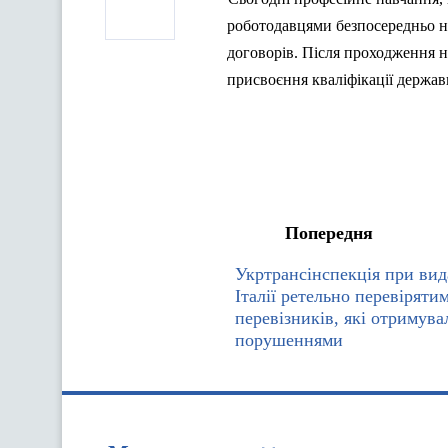
роботодавцями
безпосередньо
н
договорів
.
Після
проходження
н
присвоєння
кваліфікації
держав
Попередня
Укртрансінспекція при вид
Італії ретельно перевіряти
перевізників, які отримувал
порушеннями