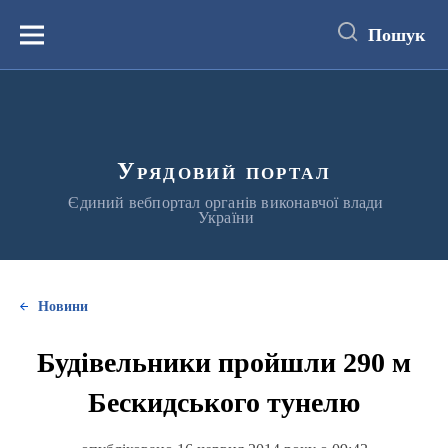
до
основного
Пошук
вмісту
Меню
Урядовий портал
Єдиний вебпортал органів виконавчої влади
України
Новини
Будівельники пройшли 290 м
Бескидського тунелю