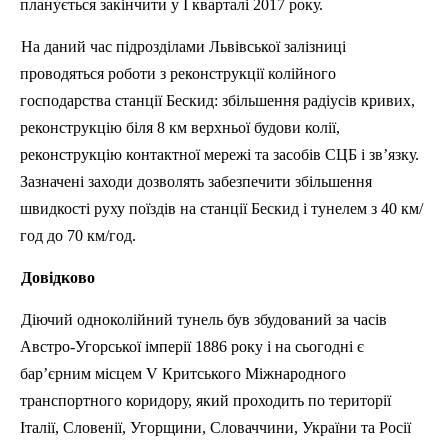
планується закінчити у І кварталі 2017 року.
На даний час підрозділами Львівської залізниці
проводяться роботи з реконструкції колійного
господарства станції Бескид: збільшення радіусів кривих,
реконструкцію біля 8 км верхньої будови колії,
реконструкцію контактної мережі та засобів СЦБ і зв’язку.
Зазначені заходи дозволять забезпечити збільшення
швидкості руху поїздів на станції Бескид і тунелем з 40 км/
год до 70 км/год.
Довідково
Діючий одноколійний тунель був збудований за часів
Австро-Угорської імперії 1886 року і на сьогодні є
бар’єрним місцем V Критського Міжнародного
транспортного коридору, який проходить по території
Італії, Словенії, Угорщини, Словаччини, України та Росії