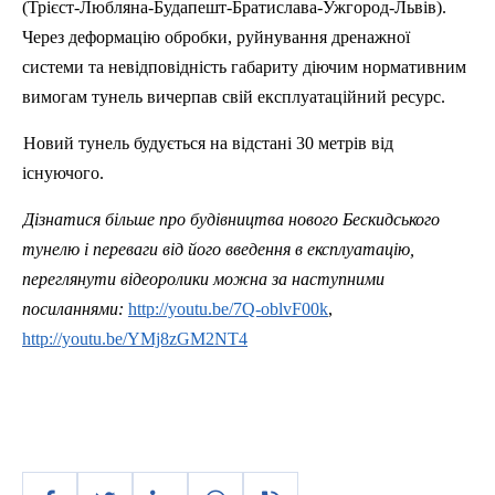
(Трієст-Любляна-Будапешт-Братислава-Ужгород-Львів).
Через деформацію обробки, руйнування дренажної
системи та невідповідність габариту діючим нормативним
вимогам тунель вичерпав свій експлуатаційний ресурс.
Новий тунель будується на відстані 30 метрів від
існуючого.
Дізнатися більше про будівництва нового Бескидського
тунелю і переваги від його введення в експлуатацію,
переглянути відеоролики можна за наступними
посиланнями:
http://youtu.be/7Q-oblvF00k
,
http://youtu.be/YMj8zGM2NT4