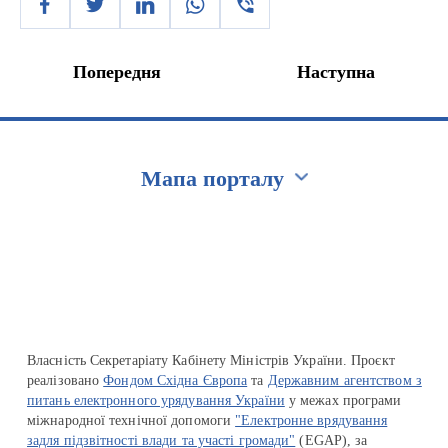
Попередня
Наступна
Мапа порталу
Перейти на сайт Ukraine.ua
Власність Секретаріату Кабінету Міністрів України. Проєкт
реалізовано
Фондом Східна Європа
та
Державним агентством з
питань електронного урядування України
у межах програми
міжнародної технічної допомоги
"Електронне врядування
задля підзвітності влади та участі громади"
(EGAP), за