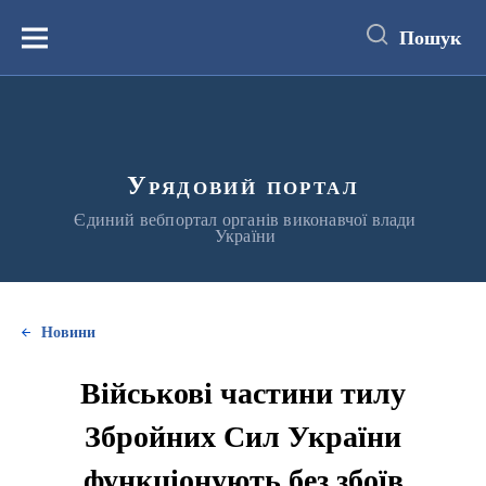
до
основного
Пошук
вмісту
Меню
Урядовий портал
Єдиний вебпортал органів виконавчої влади
України
Новини
Військові частини тилу
Збройних Сил України
функціонують без збоїв