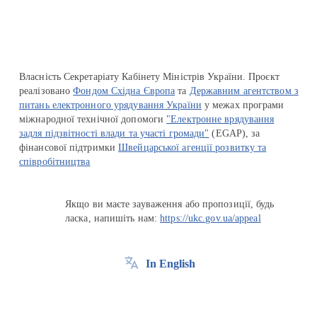
Власність Секретаріату Кабінету Міністрів України. Проєкт
реалізовано
Фондом Східна Європа
та
Державним агентством з
питань електронного урядування України
у межах програми
міжнародної технічної допомоги
"Електронне врядування
задля підзвітності влади та участі громади"
(EGAP), за
фінансової підтримки
Швейцарської агенції розвитку та
співробітництва
Якщо ви маєте зауваження або пропозиції, будь
ласка, напишіть нам:
https://ukc.gov.ua/appeal
In English