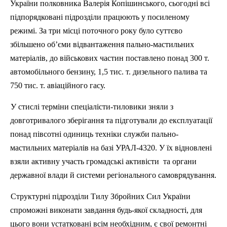
України полковника Валерія Копішинського, сьогодні всі
підпорядковані підрозділи працюють у посиленому
режимі. За три місці поточного року було суттєво
збільшено об’єми відвантаження пально-мастильних
матеріалів, до військових частин поставлено понад 300 т.
автомобільного бензину, 1,5 тис. т. дизельного палива та
750 тис. т. авіаційного гасу.
У стислі терміни спеціалісти-тиловики зняли з
довготривалого зберігання та підготували до експлуатації
понад півсотні одиниць техніки служби пально-
мастильних матеріалів на базі УРАЛ-4320. У їх відновлені
взяли активну участь громадські активісти та органи
державної влади й системи регіонального самоврядування.
Структурні підрозділи Тилу Збройних Сил України
спроможні виконати завдання будь-якої складності, для
цього вони устатковані всім необхідним, є свої ремонтні