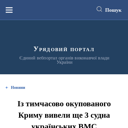
до
основного
Пошук
вмісту
Меню
Урядовий портал
Єдиний вебпортал органів виконавчої влади
України
Новини
Із тимчасово окупованого
Криму вивели ще 3 судна
українських ВМС