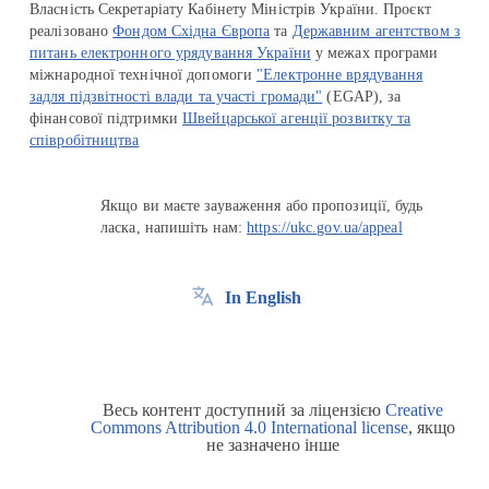
Власність Секретаріату Кабінету Міністрів України. Проєкт
реалізовано
Фондом Східна Європа
та
Державним агентством з
питань електронного урядування України
у межах програми
міжнародної технічної допомоги
"Електронне врядування
задля підзвітності влади та участі громади"
(EGAP), за
фінансової підтримки
Швейцарської агенції розвитку та
співробітництва
Якщо ви маєте зауваження або пропозиції, будь
ласка, напишіть нам:
https://ukc.gov.ua/appeal
In English
Весь контент доступний за ліцензією
Creative
Commons Attribution 4.0 International license
, якщо
не зазначено інше