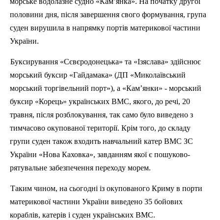
морське водолазне судно «Кам’янка». На початку другої
половини дня, після завершення свого формування, група
суден вирушила в напрямку портів материкової частини
України.
Буксирування «
Сєвєродонецька
» та «Ізяслава» здійснює
морський буксир «Гайдамака» (
ДП
«Миколаївський
морський торгівельний порт»), а «Кам’янки» - морський
буксир «Корець» українських ВМС, якого, до речі, 20
травня, після розблокування, так само було виведено з
тимчасово окупованої території. Крім того, до складу
групи суден також входить навчальний катер ВМС ЗС
України «Нова Каховка», завданням якої є пошуково-
рятувальне забезпечення переходу морем.
Таким чином, на сьогодні із окупованого Криму в порти
материкової частини України виведено 35 бойових
кораблів, катерів і суден українських ВМС.