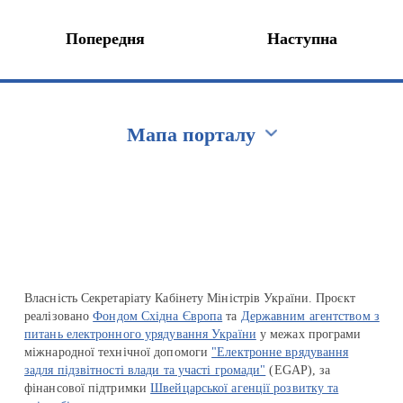
Попередня
Наступна
Мапа порталу
Перейти на сайт Ukraine.ua
Власність Секретаріату Кабінету Міністрів України. Проєкт
реалізовано
Фондом Східна Європа
та
Державним агентством з
питань електронного урядування України
у межах програми
міжнародної технічної допомоги
"Електронне врядування
задля підзвітності влади та участі громади"
(EGAP), за
фінансової підтримки
Швейцарської агенції розвитку та