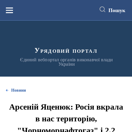
до
основного
Пошук
вмісту
Меню
Урядовий портал
Єдиний вебпортал органів виконавчої влади
України
Новини
Арсеній Яценюк: Росія вкрала
в нас територію,
"Чорноморнафтогаз" і 2,2