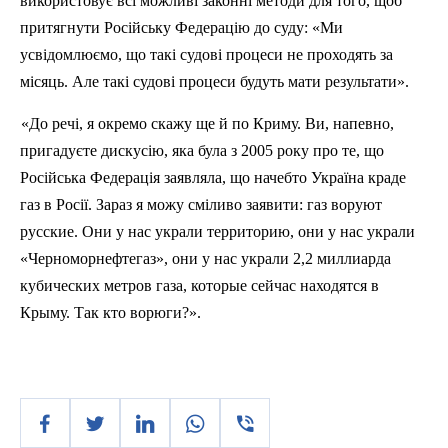
використовує всі можливі законні методи для того, щоб
притягнути Російську Федерацію до суду: «Ми
усвідомлюємо, що такі судові процеси не проходять за
місяць. Але такі судові процеси будуть мати результати».
«До речі, я окремо скажу ще й по Криму. Ви, напевно,
пригадуєте дискусію, яка була з 2005 року про те, що
Російська Федерація заявляла, що начебто Україна краде
газ в Росії. Зараз я можу сміливо заявити: газ
воруют
русские
.
Они
у нас украли
территорию
,
они
у нас украли
«
Черноморнефтегаз
»,
они
у нас украли 2,2
миллиарда
кубических
метров
газа
,
которые
сейчас
находятся
в
Крыму
. Так
кто
ворюги
?».