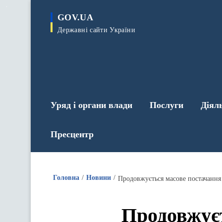
до
основного
GOV.UA
вмісту
Державні сайти України
Уряд і органи влади
Послуги
Діял
Пресцентр
Головна
Новини
Продовжується масове постачання
Продовжуєт