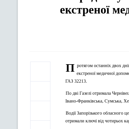
екстреної ме
П
ротягом останніх двох дн
екстреної медичної допомо
ГАЗ 32213.
По дві Газелі отримала Чернівец
Івано-Франківська, Сумська, Хе
Водії Запорізького обласного 
отримали ключі від чотирьох ка