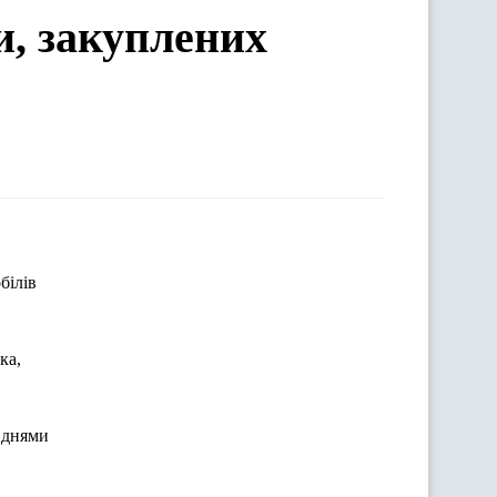
и, закуплених
білів
ка,
 днями