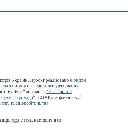
істрів України. Проєкт реалізовано
Фондом
вом з питань електронного урядування
ої технічної допомоги
"Електронне
та участі громади"
(EGAP), за фінансової
итку та співробітництва
иції, будь ласка, напишіть нам: