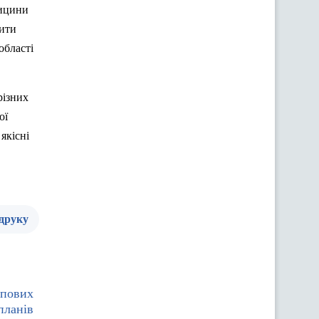
дицини
чити
області
різних
ої
якісні
 друку
ипових
планів