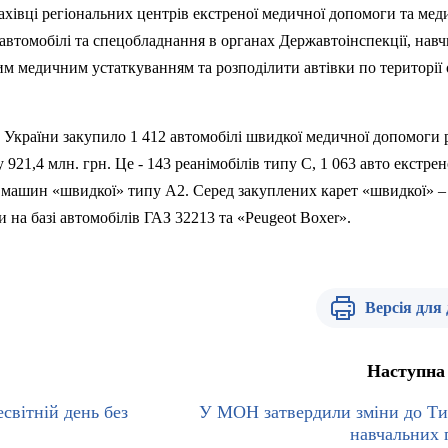
фахівці регіональних центрів екстреної медичної допомоги та ме
автомобілі та
спецобладнання
в органах Державтоінспекції, нав
им медичним устаткуванням та розподілити
автівки
по території 
 України закупило 1 412 автомобілі швидкої медичної допомоги 
у 921,4 млн. грн. Це - 143
реанімобілів
типу С, 1 063 авто екстрен
 машин «швидкої» типу А2. Серед закуплених карет «швидкої» – 
 на базі автомобілів ГАЗ 32213 та «
Peugeot
Boxer
».
Версія для
Наступна
есвітній день без
У МОН затвердили зміни до Т
навчальних 