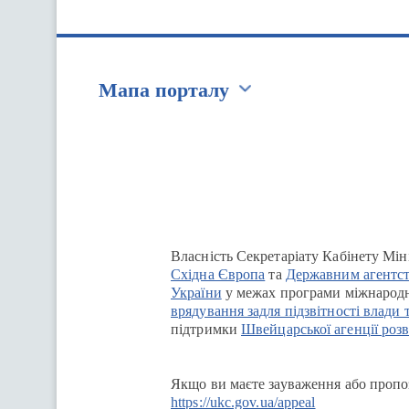
Мапа порталу
Перейти на сайт Ukraine.ua
Власність Секретаріату Кабінету Мін
Східна Європа
та
Державним агентст
України
у межах програми міжнародн
врядування задля підзвітності влади 
підтримки
Швейцарської агенції розв
Якщо ви маєте зауваження або пропоз
https://ukc.gov.ua/appeal