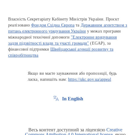
Власність Секретаріату Кабінету Міністрів України. Проєкт
реалізовано
Фондом Східна Європа
та
Державним агентством з
питань електронного урядування України
у межах програми
міжнародної технічної допомоги
"Електронне врядування
задля підзвітності влади та участі громади"
(EGAP), за
фінансової підтримки
Швейцарської агенції розвитку та
співробітництва
Якщо ви маєте зауваження або пропозиції, будь
ласка, напишіть нам:
https://ukc.gov.ua/appeal
In English
Весь контент доступний за ліцензією
Creative
Commons Attribution 4.0 International license
, якщо