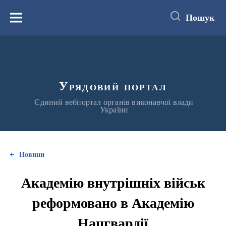
до
основного
Пошук
вмісту
Меню
Урядовий портал
Єдиний вебпортал органів виконавчої влади
України
Новини
Академію внутрішніх військ
реформовано в Академію
Нацгвардії