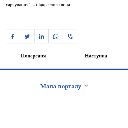
харчування”
, – підкреслила вона.
Попередня
Наступна
Мапа порталу
Перейти на сайт Ukraine.ua