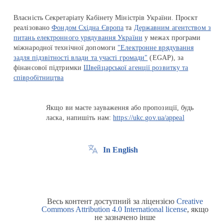
Власність Секретаріату Кабінету Міністрів України. Проєкт
реалізовано
Фондом Східна Європа
та
Державним агентством з
питань електронного урядування України
у межах програми
міжнародної технічної допомоги
"Електронне врядування
задля підзвітності влади та участі громади"
(EGAP), за
фінансової підтримки
Швейцарської агенції розвитку та
співробітництва
Якщо ви маєте зауваження або пропозиції, будь
ласка, напишіть нам:
https://ukc.gov.ua/appeal
In English
Весь контент доступний за ліцензією
Creative
Commons Attribution 4.0 International license
, якщо
не зазначено інше