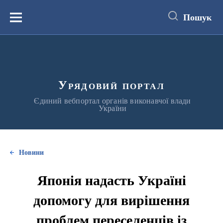
до
основного
Пошук
вмісту
Меню
Урядовий портал
Єдиний вебпортал органів виконавчої влади
України
Новини
Японія надасть Україні
допомогу для вирішення
проблем переселенців із