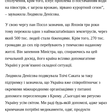
сполучення, крім того, існує проблема із постачанням води
на півострів, є загроза врожаю, зірвано курортний
сезон”
,
– зауважила Людмила
Денісова
.
У свою чергу пан Посол зазначив, що Японія три роки
тому пережила один з
наймасштабніших
землетрусів, через
який 500 тис. людей стали біженцями. Крім того, 270 тис.
громадян до сих пір перебувають у тимчасово наданому
житлі. Він запевнив Міністра, що, спираючись на цей
печальний досвід, його країна всіляко допомагатиме
Україні у розв’язанні складної ситуації.
Людмила
Денісова
подякувала
Тоічі
Саката
за таку
підтримку і зазначила, що Україна вже співробітничає з
окремими міжнародними організаціями у питанні
допомоги переселенцям з Криму. „Сьогодні ми рятуємо
Україну усім світом. Ми раді будь-якій допомозі, адже зараз
кримчанам потрібні медикаменти, одяг, продукти