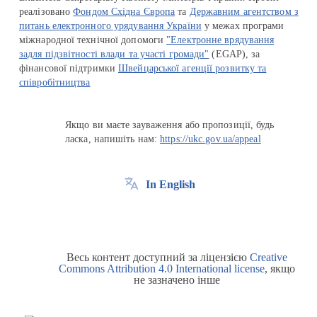
реалізовано
Фондом Східна Європа
та
Державним агентством з
питань електронного урядування України
у межах програми
міжнародної технічної допомоги
"Електронне врядування
задля підзвітності влади та участі громади"
(EGAP), за
фінансової підтримки
Швейцарської агенції розвитку та
співробітництва
Якщо ви маєте зауваження або пропозиції, будь
ласка, напишіть нам:
https://ukc.gov.ua/appeal
In English
Весь контент доступний за ліцензією
Creative
Commons Attribution 4.0 International license
, якщо
не зазначено інше