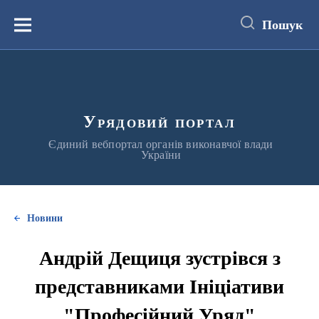
до
основного
Пошук
вмісту
Меню
Урядовий портал
Єдиний вебпортал органів виконавчої влади
України
Новини
Андрій Дещиця зустрівся з
представниками Ініціативи
"Професійний Уряд"