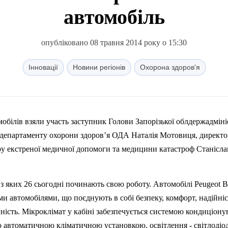
автомобіль
опубліковано 08 травня 2014 року о 15:30
Інновації
Новини регіонів
Охорона здоров'я
обілів взяли участь заступник Голови Запорізької облдержадміні
 департаменту охорони здоров’я ОДА Наталія Мотовиця, директо
ру екстреної медичної допомоги та медицини катастроф Станісла
 з яких 26 сьогодні починають свою роботу. Автомобілі Peugeot B
 автомобілями, що поєднують в собі безпеку, комфорт, надійніс
чність. Мікроклімат у кабіні забезпечується системою кондиціон
ою автоматичною кліматичною установкою, освітлення - світлоді