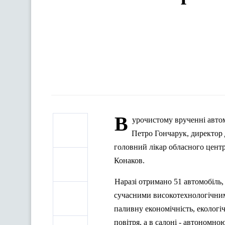
В
урочистому врученні автом
Петро Гончарук, директор
головний лікар обласного цент
Конаков.
Наразі отримано 51 автомобіль,
сучасними високотехнологічними
паливну економічність, екологі
повітря, а в салоні - автономн