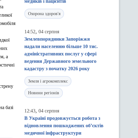
медиків і пацієнтів
та
Охорона здоров'я
еликої
омобіля
,
14:52
04 серпня
Землевпорядники Запоріжжя
идкої
надали населенню більше 10 тис.
дних
адміністративних послуг у сфері
м, а
ведення Державного земельного
остичні
кадастру з початку 2026 року
Земля і агрокомплекс
стрену
Новини регіонів
а базі
,
12:43
04 серпня
В Україні продовжується робота з
відновлення пошкоджених об’єктів
медичної інфраструктури