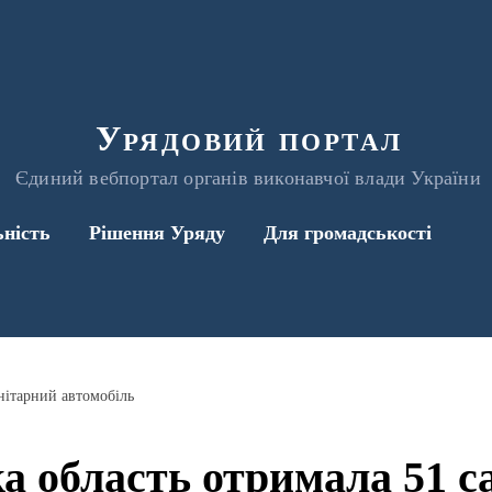
Урядовий портал
Єдиний вебпортал органів виконавчої влади України
ьність
Рішення Уряду
Для громадськості
анітарний автомобіль
ка область отримала 51 с