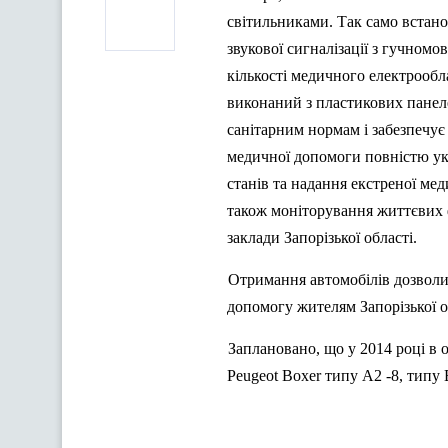
світильниками. Так само встано
звукової сигналізації з гучномо
кількості медичного електрообл
виконаний з пластикових панеле
санітарним нормам і забезпечує 
медичної допомоги повністю ук
станів та надання екстреної ме
також моніторування життєвих 
заклади Запорізької області.
Отримання автомобілів дозволи
допомогу жителям Запорізької об
Заплановано, що у 2014 році в 
Peugeot Boxer типу А2 -8, типу В