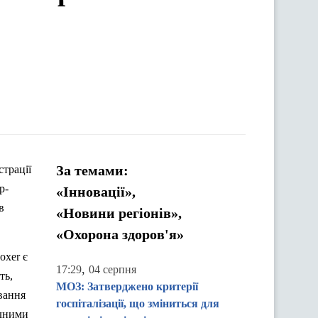
За темами:
страції
р-
«Інновації»,
в
«Новини регіонів»,
«Охорона здоров'я»
oxer є
,
17:29
04 серпня
ть,
МОЗ: Затверджено критерії
ування
госпіталізації, що зміниться для
одними