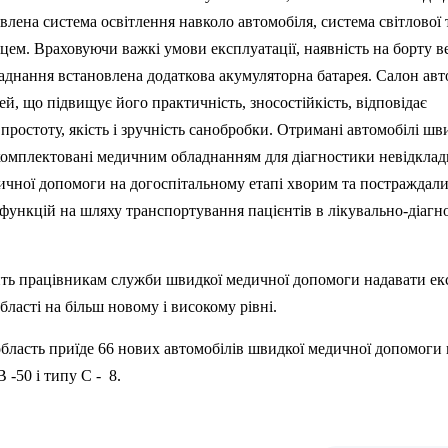
влена система освітлення навколо автомобіля, система світлової 
вцем. Враховуючи важкі умови експлуатації, наявність на борту в
аднання встановлена додаткова акумуляторна батарея. Салон авт
й, що підвищує його практичність, зносостійкість, відповідає
простоту, якість і зручність санобробки. Отримані автомобілі шв
омплектовані медичним обладнанням для діагностики невідкла
дичної допомоги на догоспітальному етапі хворим та постраждали
функцій на шляху транспортування пацієнтів в лікувально-діагн
ть працівникам служби швидкої медичної допомоги надавати ек
ласті на більш новому і високому рівні.
область приїде 66 нових автомобілів швидкої медичної допомоги н
 -50 і типу С - 8.