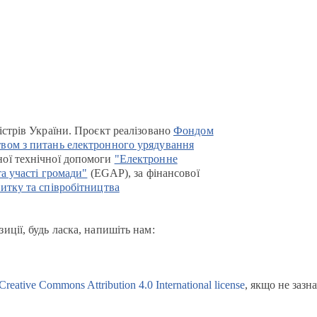
істрів України. Проєкт реалізовано
Фондом
вом з питань електронного урядування
ої технічної допомоги
"Електронне
та участі громади"
(EGAP), за фінансової
итку та співробітництва
иції, будь ласка, напишіть нам:
Creative Commons Attribution 4.0 International license
, якщо не зазн