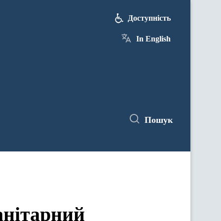
Доступність
In English
Пошук
анітарний