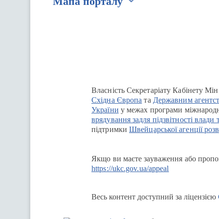
Мапа порталу
Перейти на сайт Ukraine.ua
Власність Секретаріату Кабінету Мін
Східна Європа
та
Державним агентст
України
у межах програми міжнародн
врядування задля підзвітності влади 
підтримки
Швейцарської агенції розв
Якщо ви маєте зауваження або пропоз
https://ukc.gov.ua/appeal
Весь контент доступний за ліцензією