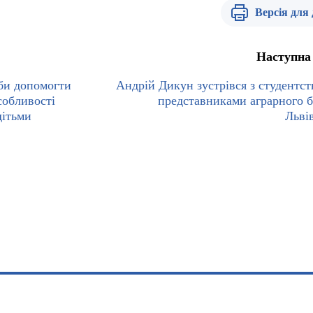
Версія для
Наступна
би допомогти
Андрій Дикун зустрівся з студентст
собливості
представниками аграрного б
дітьми
Льві