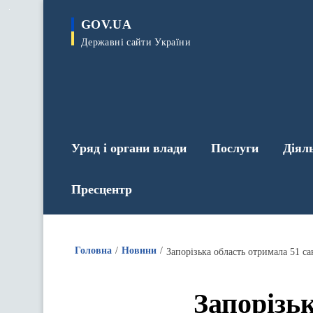
до
основного
GOV.UA
вмісту
Державні сайти України
Уряд і органи влади
Послуги
Діял
Пресцентр
Головна
Новини
Запорізька область отримала 51 с
Запорізь