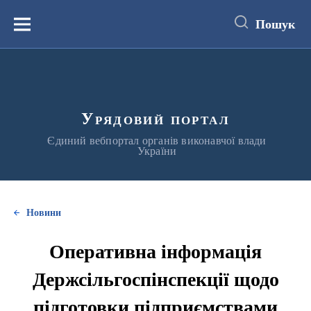
до
основного
Пошук
вмісту
Меню
Урядовий портал
Єдиний вебпортал органів виконавчої влади
України
Новини
Оперативна інформація
Держсільгоспінспекції щодо
підготовки підприємствами