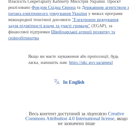
Власність Секретаріату Кабінету Міністрів України. Проєкт
реалізовано
Фондом Східна Європа
та
Державним агентством з
питань електронного урядування України
у межах програми
міжнародної технічної допомоги
"Електронне врядування
задля підзвітності влади та участі громади"
(EGAP), за
фінансової підтримки
Швейцарської агенції розвитку та
співробітництва
Якщо ви маєте зауваження або пропозиції, будь
ласка, напишіть нам:
https://ukc.gov.ua/appeal
In English
Весь контент доступний за ліцензією
Creative
Commons Attribution 4.0 International license
, якщо
не зазначено інше