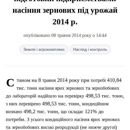
насіння зернових під урожай
2014 р.
опубліковано 08 травня 2014 року о 14:44
Земля і агрокомплекс
Нагляд і контроль
С
таном на 8
2014 року при
410,84
травня
потребі
тис
онн
та
.
т
насіння
ярих
зернових
зернобобових
до
на
498,53 тис. тонн,
лабораторій
надійшло
перевірку
них
498,53 тис. тонн,
з
перевірено
кондиційним
498,2 тис. тонн,
121% до
визнано
що
складає
потреби.
З
усього
кондиційного
насіння
ярих
зернових
та
(не
)
зернобобових
високі
репродукції
нижче
другої