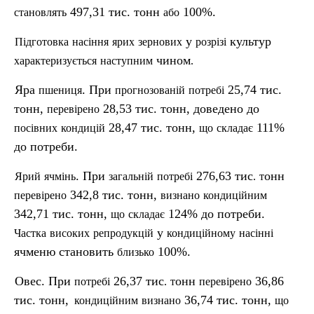
497,31 тис. тонн
100%.
становлять
або
у
культур
П
ідготовка
насіння
ярих
зернових
розрізі
чином
характеризується
наступним
.
Яра
. При
25,74 тис.
пшениця
прогнозованій
потребі
тонн,
28,53 тис. тонн, доведено до
перевірено
28,47 тис. тонн,
111%
пос
івних
кондицій
що
складає
до потреби.
. При
276,63 тис
онн
Ярий
ячмінь
загальній
потребі
.
т
342,8 тис. тонн,
перевірено
визнано
кондиційним
342,71 тис. тонн,
124% до потреби.
що
складає
у
Частка
високих
репродукцій
кондиційному
насінні
ячменю становить
100%.
близько
Овес. При
26,37 тис
онн
36,86
потребі
.
т
перевірено
тис. тонн,
36,74 тис. тонн,
кондиційним
визнано
що