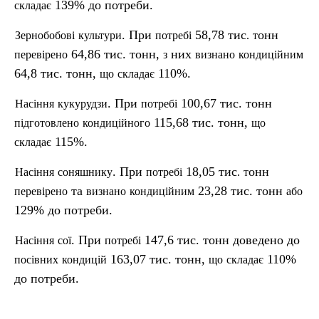
139% до потреби.
складає
. При
58,78 тис
онн
Зернобобові
культури
потребі
.
т
64,86 тис. тонн,
них
перевірено
з
визнано
кондиційним
64,8 тис. тонн,
110%.
що
складає
. При
100,67 тис. тонн
Насіння
кукурудзи
потребі
115,68 тис. тонн,
п
ідготовлено
кондиційного
що
115%.
складає
. При
18,05 тис
онн
Насіння
соняшнику
потребі
.
т
та
23,28 тис. тонн
перевірено
визнано
кондиційним
або
129% до потреби.
. При
147,6 тис. тонн доведено до
Насіння
сої
потребі
163,07 тис. тонн,
110%
пос
івних
кондицій
що
складає
до потреби.