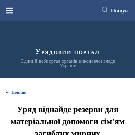
до
основного
Пошук
вмісту
Меню
Урядовий портал
Єдиний вебпортал органів виконавчої влади
України
Новини
Уряд віднайде резерви для
матеріальної допомоги сім'ям
загиблих мирних