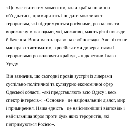
«Це має стати тим моментом, коли країна повинна
об’єднатись, примиритись і не дати можливості
терористам, які підтримуються росіянами, розпалювати
ворожнечу між людьми, які, можливо, мають різні погляди
й бачення. Вони мають право на свої погляди. Але ніхто не
має права з автоматом, з російськими диверсантами і
терористами розколювати країну», - підкреслив Глава
Уряду.
Він зазначив, що сьогодні провів зустріч із лідерами
суспільно-політичної та культурно-економічної сфер
Одеської області, «які представляють всю Одесу і весь
спектр інтересів»: «Основне - це національний діалог, мир
і примирення. Наша єдність - це найсильніший відповідь і
найсильніша зброя проти будь-яких терористів, які
підтримуються Росією».