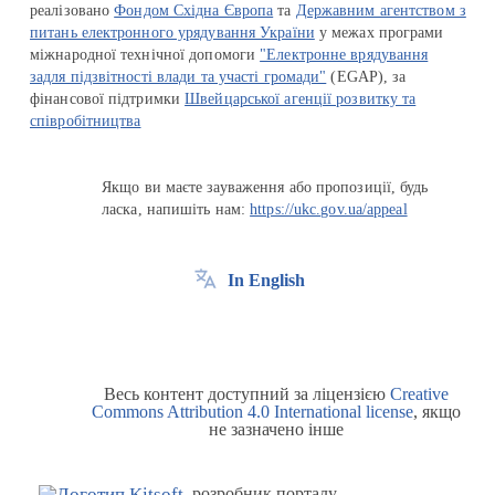
реалізовано
Фондом Східна Європа
та
Державним агентством з
питань електронного урядування України
у межах програми
міжнародної технічної допомоги
"Електронне врядування
задля підзвітності влади та участі громади"
(EGAP), за
фінансової підтримки
Швейцарської агенції розвитку та
співробітництва
Якщо ви маєте зауваження або пропозиції, будь
ласка, напишіть нам:
https://ukc.gov.ua/appeal
In English
Весь контент доступний за ліцензією
Creative
Commons Attribution 4.0 International license
, якщо
не зазначено інше
розробник порталу