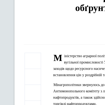
обґрун
М
іністерство аграрної пол
вугільної промисловості
заходів щодо ресурсного насиче
встановлення цін у роздрібній 
Мінагрополітики
звернулось до 
Антимонопольного комітету з л
нафтопродуктів, а також здійсн
торгівлі нафтопродуктами.