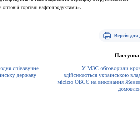
та оптовій торгівлі нафтопродуктами».
Версія для
Наступна
одня співзвучне
У МЗС обговорили кро
їнську державу
здійснюються українською вла
місією ОБСЄ на виконання Жене
домовле