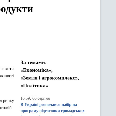
родукти
За темами:
ть вжити
«Економіка»,
ованості
«Земля і агрокомплекс»,
«Політика»
,
16:59
06 серпня
ня ринку
В Україні розпочався набір на
оптовій
програму підготовки громадських