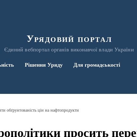
Урядовий портал
Єдиний вебпортал органів виконавчої влади України
ьність
Рішення Уряду
Для громадськості
ити обґрунтованість цін на нафтопродукти
рополітики просить пере