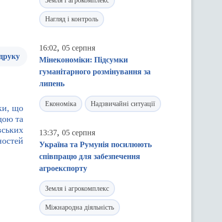
Земля і агрокомплекс
Нагляд і контроль
,
16:02
05 серпня
 друку
Мінекономіки: Підсумки
гуманітарного розмінування за
липень
Економіка
Надзвичайні ситуації
ки, що
дою та
вських
,
13:37
05 серпня
ностей
Україна та Румунія посилюють
співпрацю для забезпечення
агроекспорту
Земля і агрокомплекс
Міжнародна діяльність