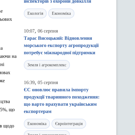
інспекторів з охорони довкілля
ве
Екологія
Економіка
льових
,
10:07
06 серпня
Тарас Висоцький: Відновлення
морського експорту агропродукції
на
потребує міжнародної підтримки
жаючи на
ні
Земля і агрокомплекс
мовах
оже
,
16:39
05 серпня
ЄС оновлює правила імпорту
продукції тваринного походження:
ицтва
що варто врахувати українським
25%, що
експортерам
Економіка
Євроінтеграція
ів щодо