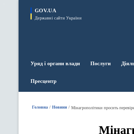
до
основного
GOV.UA
вмісту
Державні сайти України
Уряд і органи влади
Послуги
Діял
Пресцентр
Головна
Новини
Мінагрополітики просить перевір
Мінаг