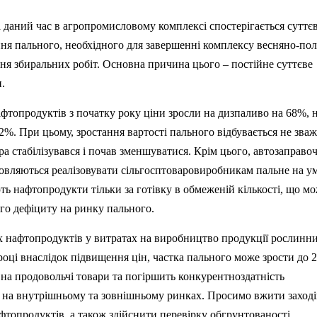
На даний час в агропромисловому комплексі спостерігається суттє
ння пального, необхідного для завершенні комплексу весняно-по
ння збиральних робіт. Основна причина цього – постійне суттєве
.
фтопродуктів з початку року ціни зросли на дизпаливо на 68%, 
2%. При цьому, зростання вартості пального відбувається не зва
ара стабілізувався і почав зменшуватися. Крім цього,
автозаправоч
мовляються реалізовувати
сільгосптоваровиробникам
пальне на у
ть нафтопродукти тільки за готівку в обмеженій кількості, що м
го дефіциту на ринку пального.
их нафтопродуктів у витратах на виробництво продукції рослинн
році внаслідок підвищення цін, частка пального може зрости до 
 на продовольчі товари та погіршить
конкурентноздатність
ії на внутрішньому та зовнішньому ринках. Просимо вжити заход
фтопродуктів, а також здійснити перевірку
обгрунтованості