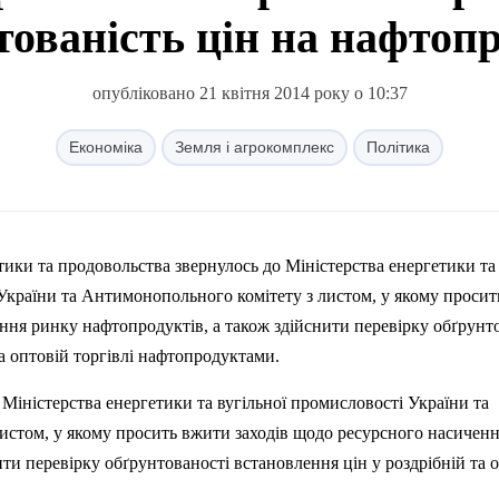
тованість цін на нафтоп
опубліковано 21 квітня 2014 року о 10:37
Економіка
Земля і агрокомплекс
Політика
ітики та продовольства звернулось до Міністерства енергетики та
 України та Антимонопольного комітету з листом, у якому проси
ння ринку нафтопродуктів, а також здійснити перевірку обґрунт
та оптовій торгівлі нафтопродуктами.
Міністерства енергетики та вугільної промисловості України та
истом, у якому просить вжити заходів щодо ресурсного насичен
ити перевірку обґрунтованості встановлення цін у роздрібній та 