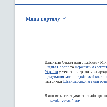
Мапа порталу
Перейти на сайт Ukraine.ua
Власність Секретаріату Кабінету Мін
Східна Європа
та
Державним агентст
України
у межах програми міжнародн
врядування задля підзвітності влади 
підтримки
Швейцарської агенції розв
Якщо ви маєте зауваження або пропоз
https://ukc.gov.ua/appeal