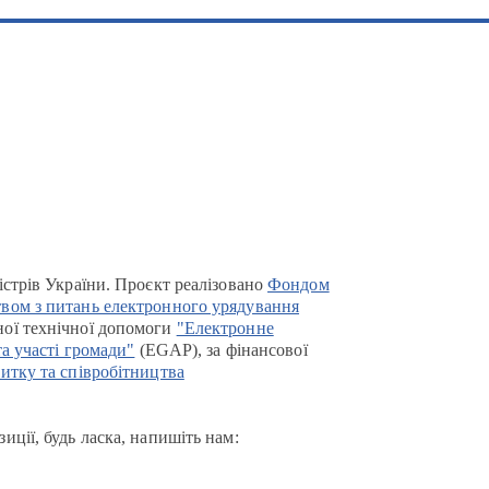
істрів України. Проєкт реалізовано
Фондом
вом з питань електронного урядування
ої технічної допомоги
"Електронне
та участі громади"
(EGAP), за фінансової
итку та співробітництва
иції, будь ласка, напишіть нам: