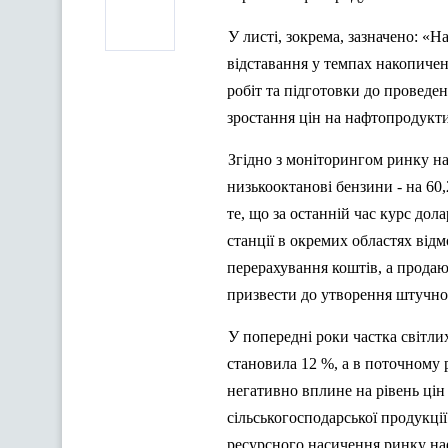
У листі, зокрема, зазначено: «
відставання у темпах накопиче
робіт та підготовки до проведе
зростання цін на нафтопродукти
Згідно з моніторингом ринку на
низькооктанові
бензини - на 60,
те, що за останній час курс дол
станції в окремих областях від
перерахування коштів, а продаю
призвести до утворення штучно
У попередні роки частка світл
становила 12 %, а в поточному 
негативно вплине на рівень цін
сільськогосподарської продукц
ресурсного насичення ринку на