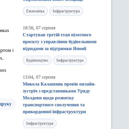
Економіка
Інфраструктура
,
18:58
07 серпня
мках
Стартував третій етап пілотного
проєкту з управління будівельними
відходами за підтримки Японії
ортом
і
.
х
Будівництво
Інфраструктура
вих
,
13:04
07 серпня
Микола Калашник провів онлайн-
зустріч з представниками Уряду
Молдови щодо розвитку
 друку
транспортного сполучення та
прикордонної інфраструктури
Інфраструктура