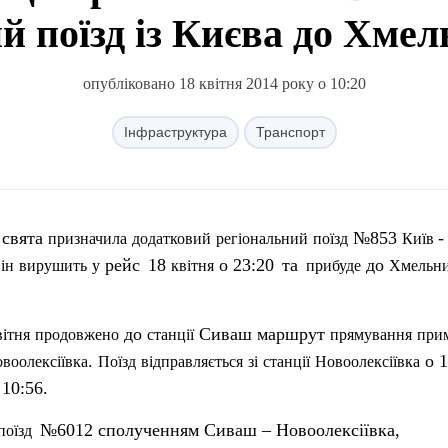
й поїзд із Києва до Хме
опубліковано 18 квітня 2014 року о 10:20
Інфраструктура
Транспорт
свята
№853
-
призначила
додатковий
регіональний
поїзд
Київ
рейс
18
о 23:20
та
до
ін
вирушить
у
квітня
прибуде
Хмельни
до
Сиваш маршрут
вітня
продовжено
станції
прямування
прим
.
о 1
воолексіївка
Поїзд
відправляється
зі
станції
Новоолексіївка
10:56.
№6012 сполученням Сиваш – Новоолексіївка,
поїзд