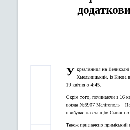
додаткови
У
на
крзалізниця
Великодні
.
Хмельницький
Із
Києва
в
19
о 4:45.
квітня
того,
16
Окрім
починаючи
з
к
№6907
–
поїзда
Мелітополь
Но
на
Сиваш о 
прибуває
станцію
Також
призначено
приміський