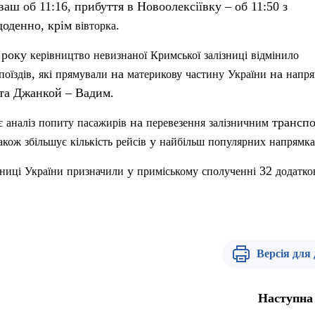
ваш об 11:16, прибуття в Новоолексіївку – об 11:50 з
щоденно, крім
.
в
івторка
 року
керівництво
невизнаної
Кримської
залізниці
відмінило
,
на
на
поїздів
які
прямували
материкову
частину
України
напря
та Джанкой – Вадим.
на
трансп
є
аналіз
попиту
пасажирів
перевезення
залізничним
у
акож
збільшує
кількість
рейсі
в
найбільш
популярних
напрямка
у
32
зниці
України
призначили
приміському
сполученні
додатко
Версія для
Наступна