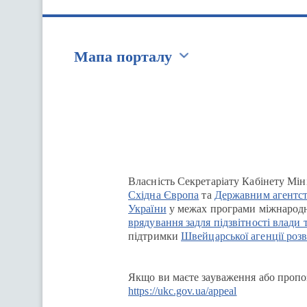
Мапа порталу
Перейти на сайт Ukraine.ua
Власність Секретаріату Кабінету Мін
Східна Європа
та
Державним агентст
України
у межах програми міжнародн
врядування задля підзвітності влади 
підтримки
Швейцарської агенції розв
Якщо ви маєте зауваження або пропоз
https://ukc.gov.ua/appeal