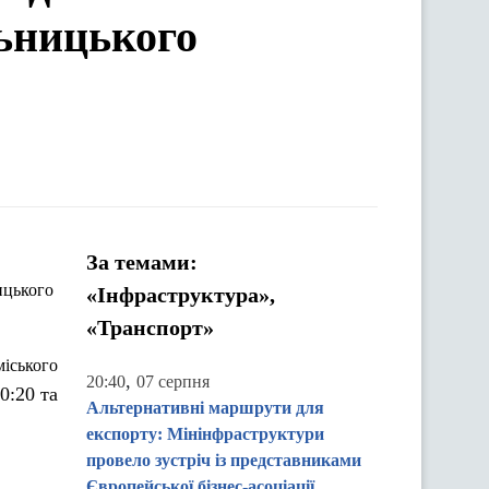
льницького
За темами:
цького
«Інфраструктура»,
«Транспорт»
іського
,
20:40
07 серпня
0:20 та
Альтернативні маршрути для
експорту: Мінінфраструктури
провело зустріч із представниками
Європейської бізнес-асоціації