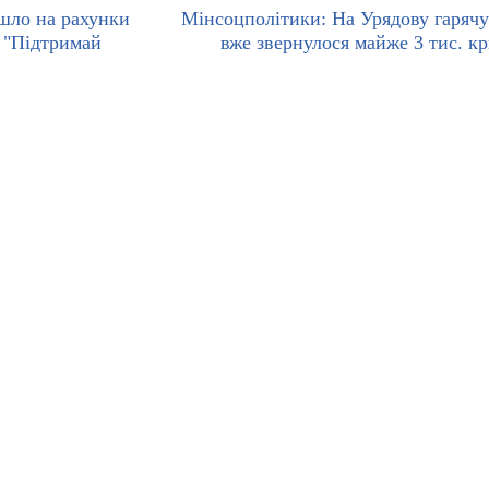
йшло на рахунки
Мінсоцполітики: На Урядову гарячу
 "Підтримай
вже звернулося майже 3 тис. к