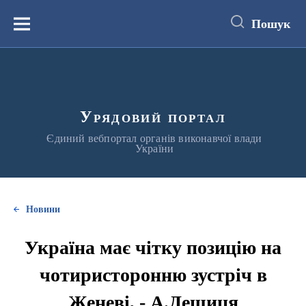
до
основного
Пошук
вмісту
Меню
Урядовий портал
Єдиний вебпортал органів виконавчої влади
України
Новини
Україна має чітку позицію на
чотиристоронню зустріч в
Женеві, - А.Дещиця