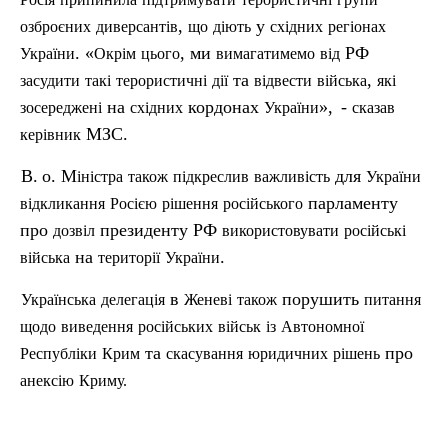
,
у
озброєних
диверсантів
що
діють
східних
регіонах
. «
, ми
РФ
України
Окрім
цього
вимагатимемо
від
та
,
засудити
такі
терористичні
дії
відвести
війська
які
на
кордонах
»,
-
зосереджені
східних
України
сказав
МЗС.
керівник
В.
о. М
для
іністра
також
п
ідкреслив
важливість
України
парламенту
відкликання
Росією
рішення
російського
про
президенту РФ
дозвіл
використовувати
російські
на
.
війська
території
України
в
порушить
Українська
делегація
Женеві
також
питання
щодо
виведення
російських
військ
із
Автономної
та
про
Республіки
Крим
скасування
юридичних
р
ішень
анексію
Криму
.