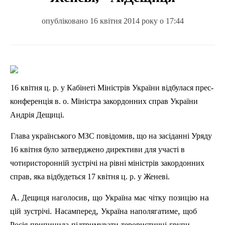
опубліковано 16 квітня 2014 року о 17:44
16
квітня
ц.
р. у
Кабінеті
Міністрів
України
відбулася
прес-
конференція
в.
о.
Міністра
закордонних
справ
України
Андрія
Дещиці
.
Глава
українського
МЗС
повідомив
,
що
на
засіданні
Уряду
16
квітня
було
затверджено
директиви
для
участі
в
чотиристоронній
зустрічі
на
рівні
міністрів
закордонних
справ
,
яка
відбудеться
17
квітня
ц.
р. у
Женеві
.
А.
,
на
Дещиця
наголосив
що
Україна
має
чітку
позицію
.
,
,
цій
зустрічі
Насамперед
Україна
наполягатиме
щоб
Росія
припинила
п
ідтримувати
терористичні
групи