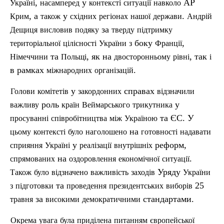
,
у
АР
Україні
насамперед
контексті
ситуації
навколо
, а
у
.
Крим
також
східних
регіонах
нашої
держави
Андрій
за
Дещиця
висловив
подяку
тверду
п
ідтримку
боку
,
територіальної
цілісності
України
з
Франції
та
, як на
, так
Німеччини
Польщі
двосторонньому
рівні
і
в рамках
.
міжнародних
організацій
у
справах
Голови
комітетів
закордонних
відзначили
роль
у
важливу
країн
Веймарського
трикутника
та ЄС. У
просуванні
співробітництва
між
Україною
на
цьому
контексті
було
наголошено
готовності
надавати
у
реформ,
сприяння
Україні
реалізації
внутрішніх
на
.
спрямованих
оздоровлення
економічної
ситуації
Уряду
Також
було
відзначено
важливість
заходів
України
та
25
з
п
ідготовки
проведення
президентських
виборів
за
стандартами.
травня
високими
демократичними
Окрема
увага
була
приділена
питанням
європейської