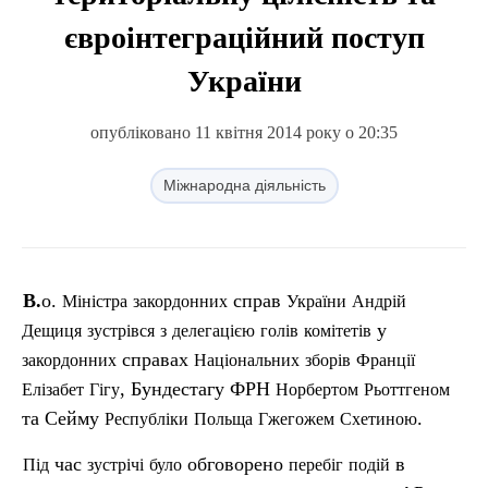
євроінтеграційний поступ
України
опубліковано 11 квітня 2014 року о 20:35
Міжнародна діяльність
В.о.
справ
Міністра
закордонних
України
Андрій
у
Дещиця
зустрівся
з
делегацією
голів
комітетів
справах
закордонних
Національних
зборі
в
Франції
, Бундестагу ФРН
Елізабет
Гігу
Норбертом
Рьоттгеном
та Сейму
.
Республіки
Польща
Гжегожем
Схетиною
час
обговорено
в
П
ід
зустрічі
було
перебіг
подій