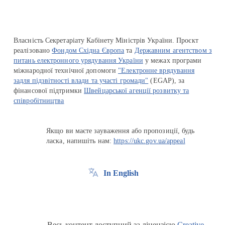
Власність Секретаріату Кабінету Міністрів України. Проєкт
реалізовано
Фондом Східна Європа
та
Державним агентством з
питань електронного урядування України
у межах програми
міжнародної технічної допомоги
"Електронне врядування
задля підзвітності влади та участі громади"
(EGAP), за
фінансової підтримки
Швейцарської агенції розвитку та
співробітництва
Якщо ви маєте зауваження або пропозиції, будь
ласка, напишіть нам:
https://ukc.gov.ua/appeal
In English
Весь контент доступний за ліцензією
Creative