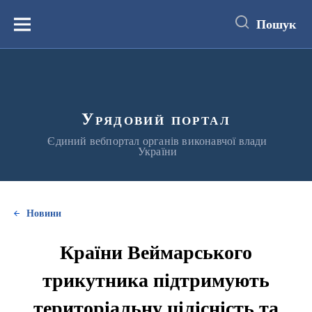
до
основного
Пошук
вмісту
Меню
Урядовий портал
Єдиний вебпортал органів виконавчої влади
України
Новини
Країни Веймарського
трикутника підтримують
територіальну цілісність та