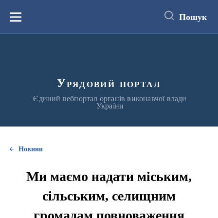
до
основного
Пошук
вмісту
Меню
Урядовий портал
Єдиний вебпортал органів виконавчої влади
України
Новини
Ми маємо надати міським,
сільським, селищним
громадам повноваження