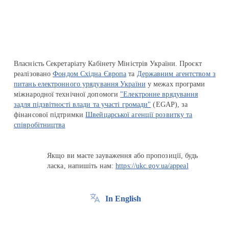
Власність Секретаріату Кабінету Міністрів України. Проєкт
реалізовано
Фондом Східна Європа
та
Державним агентством з
питань електронного урядування України
у межах програми
міжнародної технічної допомоги
"Електронне врядування
задля підзвітності влади та участі громади"
(EGAP), за
фінансової підтримки
Швейцарської агенції розвитку та
співробітництва
Якщо ви маєте зауваження або пропозиції, будь
ласка, напишіть нам:
https://ukc.gov.ua/appeal
In English