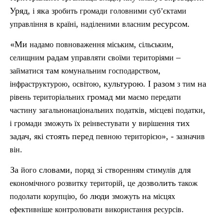
Уряд,
яка
і
зробить
громади
головними
суб’єктами
в
,
ресурсом.
управління
країн
і
наділеними
власним
«Ми
,
,
надамо
повноваження
міським
сільським
радам
–
селищним
управляти
своїми
територіями
там
,
займатися
комунальним
господарством
,
, культурою. І разом
на
інфраструктурою
освітою
з
тим
громад ми
р
івень
територіальних
маємо
передати
,
,
частину
загальнонаціональних
податків
місцеві
податки
у
тих
і
громади
зможуть
їх
реінвестувати
вирішення
задач,
стоять перед
», -
які
певною
територією
зазначив
.
він
За
словами,
зі
для
його
поряд
створенням
стимулів
,
дозволить
економічного
розвитку
територій
це
також
,
люди
на
подолати
корупцію
бо
зможуть
місцях
.
ефективніше
контролювати
використання
ресурсі
в