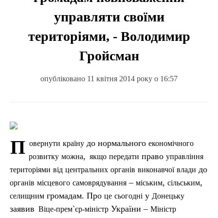
управляти своїми
територіями, - Володимир
Гройсман
опубліковано 11 квітня 2014 року о 16:57
П
до нормального
овернути
країну
економічного
,
право
розвитку
можна
якщо
передати
управління
до
територіями
від
центральних
органів
виконавчої
влади
–
,
,
органів
місцевого
самоврядування
міським
сільським
громадам. Про
у
селищним
це
сьогодні
Донецьку
заявив
України –
Віце-прем`єр-міністр
Міністр