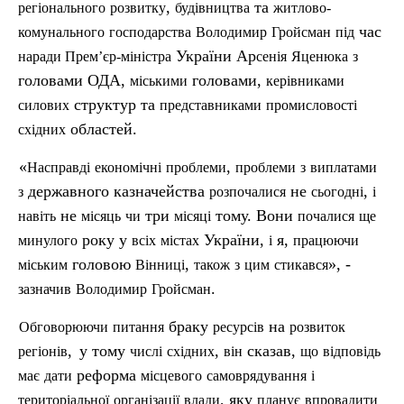
,
та
регіонального
розвитку
будівництва
житлово-
час
комунального
господарства
Володимир
Гройсман
під
України Ар
наради
П
рем’єр-міністра
се
нія
Яценюка
з
головами ОДА,
головами,
міськими
керівниками
структур та
силових
представниками
промисловості
областей.
східних
«
,
Насправді
економічні
проблеми
проблеми
з
виплатами
державного казначейства
не
,
з
розпочалися
сьогодні
і
не
три
тому. Вони
навіть
м
ісяць
чи
місяці
почалися
ще
року у
України,
я,
минулого
вс
іх
містах
і
працюючи
головою
,
», -
міським
Вінниці
також
з
цим
стикався
.
зазначив
Володимир
Гройсман
браку
на
Обговорюючи
питання
ресурсів
розвиток
,
у тому
,
сказав,
регіонів
числі
східних
він
що
відповідь
реформа
має
дати
місцевого
самоврядування
і
, яку
територіальної
організації
влади
планує
впровадити