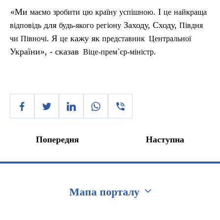
«Ми
. І
маємо
зробити
цю
країну
успішною
це
найкраща
для
Заходу, Сходу,
відповідь
будь-якого
регіону
П
івдня
. Я
кажу як
чи
Півночі
це
представник
Центральної
України», - сказав
.
Віце-прем`єр-міністр
Попередня
Наступна
Мапа порталу
Перейти на сайт Ukraine.ua