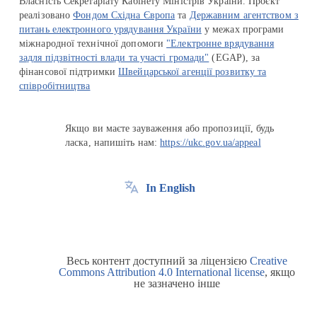
Власність Секретаріату Кабінету Міністрів України. Проєкт
реалізовано
Фондом Східна Європа
та
Державним агентством з
питань електронного урядування України
у межах програми
міжнародної технічної допомоги
"Електронне врядування
задля підзвітності влади та участі громади"
(EGAP), за
фінансової підтримки
Швейцарської агенції розвитку та
співробітництва
Якщо ви маєте зауваження або пропозиції, будь
ласка, напишіть нам:
https://ukc.gov.ua/appeal
In English
Весь контент доступний за ліцензією
Creative
Commons Attribution 4.0 International license
, якщо
не зазначено інше