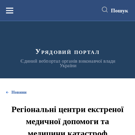
до
основного
Пошук
вмісту
Меню
Урядовий портал
Єдиний вебпортал органів виконавчої влади
України
Новини
Регіональні центри екстреної
медичної допомоги та
медицини катастроф