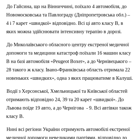
До Гайсина, що на Вінниччині, поїхало 4 автомобіля, до
Новомосковська та Павлограду (Дніпропетровська обл.) –
4 і 7 карет «швидкої» відповідно. Всі ці авто класу В, в
яких можна здійснювати інтенсивну терапію в дорозі.
До Миколаївського обласного центру екстреної медичної
допомоги та медицини катастроф поїхали 16 машин класу
В на базі автомобіля «
Peugeot
Boxer
», а до Чернівецького –
28 такого ж класу. Івано-Франківська область отримала 22
новеньких «швидких», одна з яких працюватиме в Калуші.
Водії з Херсонської, Хмельницької та Київської областей
отримають відповідно 24, 39 та 20 карет «швидкої». До
Львова поїде 19 авто, а до Чернігова
- 9. Всі
автівки
також
класу В.
Нині всі регіони України отримують автомобілі екстреної
медичної допомоги невеликими партіями, відповідно до