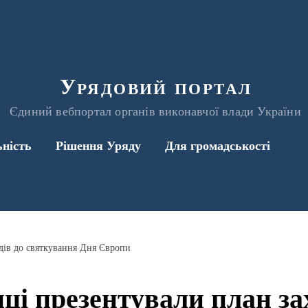
Урядовий портал
Єдиний вебпортал органів виконавчої влади України
ьність
Рішення Уряду
Для громадськості
дів до святкування Дня Європи
ці презентували план за