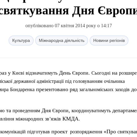
святкування Дня Європ
опубліковано 07 квітня 2014 року о 14:17
Культура
Міжнародна діяльність
Новини регіонів
раз у
День
.
на
Києві
в
ідзначатимуть
Європи
Сьогодні
розшир
іської
державної
адміністрації
п
ід
головуванням
очільника
презентовано ряд
д
мира
Бондаренка
загальноміських
заходів
та
Дня
,
департаме
ою
проведенням
Європи
координуватимуть
КМДА.
вління
міжнародних
зв’язків
проект
«Про
комунікацій
п
ідготував
розпорядження
святкува