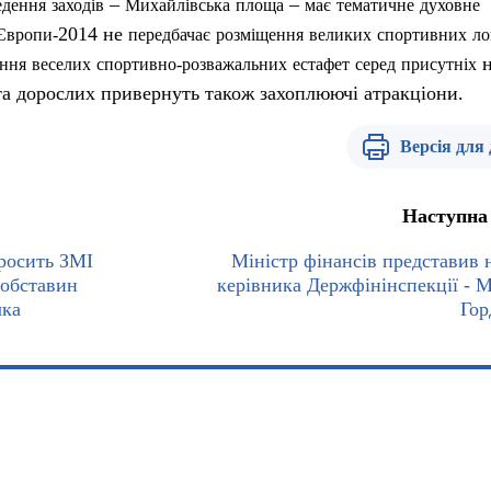
–
–
едення
заходів
Михайлівська
площа
має
тематичне
духовне
2014 не
Європи
-
передбачає
розміщення
великих
спортивних
ло
ння
веселих
спортивно-розважальних
естафет
серед
присутніх
 та дорослих привернуть також захоплюючі атракціони.
Версія для
Наступна
просить ЗМІ
Міністр фінансів представив 
 обставин
керівника Держфінінспекції - 
чка
Гор