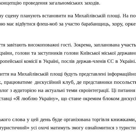
.
концепцію
проведення
загальноміських
заходів
сцену
на
.
по
ну
планують
встановити
Михайлівській
площі
На
ною
за
, хору, орк
має
відбутися
флеш-моб
участю
барабанщиць
.
,
участ
ття
завітають
високоповажні
гості
Зокрема
запланована
,
та
країни
голови
заступників
голови
Київської
міської
державн
в
,
в
ропейської
комісії
Україні
послів
держав-членів
ЄС
Україні
на
риття
Михайлівській
площі
будуть
представлені
інформаційно
к,
клуб, де
посольст
працюватиме
дискусійний
представники
на
теми
.
алог
з
аудиторією
актуальні
євроінтеграції
Ц
і
питання
«Я люблю
»,
стане
блоком
ставці
Україну
що
окремим
дискус
слова у
день буде
книжками,
ького
цей
організована
торгівля
»
туристичний
усі
охочі
матимуть
змогу
ознайомитися
з
турист