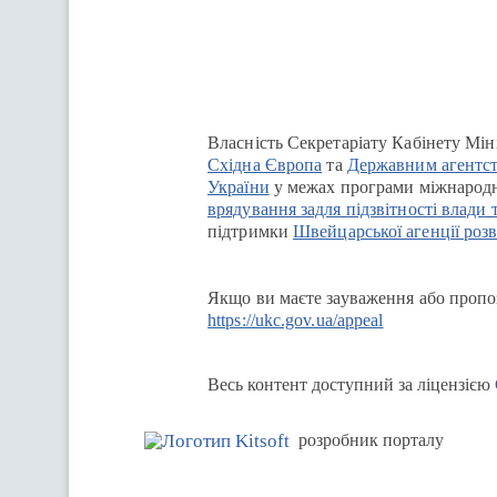
Власність Секретаріату Кабінету Мін
Східна Європа
та
Державним агентст
України
у межах програми міжнародн
врядування задля підзвітності влади 
підтримки
Швейцарської агенції розв
Якщо ви маєте зауваження або пропоз
https://ukc.gov.ua/appeal
Весь контент доступний за ліцензією
розробник порталу