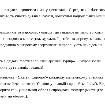
провести низку
.
них – Фестив
і
планують
фестивалів
Серед
участь
,
візьмуть
дитячі
ансамблі
колективи
національних
мен
та
, де
ремісників
народних
умільців
заплановані
майстер-класи
, гончарного
,
по дереву,
мистецтва
художньої
р
ізьби
ковальст
у
продукцію
широкому
асортименті
запропонують
найвідоміші
фестиваль «
» –
ть
відвідати
Лицарський
турні
р
імпровізовані
суть
.
инну
давніх
традицій
«Яка
?» кожному маленькому
малюнку
ти
,
Європо
учаснику
у
.
власне
бачення
життя
України
великій
європейській
сім’ї
Від
образ
(
ворити
св
ій
унікальний
і
спробувати
фейсарт
мистецтво
на
).
бами
обличчі