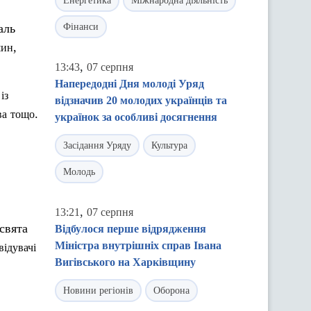
Енергетика
Міжнародна діяльність
аль
Фінанси
,
шин
,
13:43
07 серпня
Напередодні Дня молоді Уряд
із
відзначив 20 молодих українців та
.
ва
тощо
українок за особливі досягнення
Засідання Уряду
Культура
Молодь
,
13:21
07 серпня
свята
Відбулося перше відрядження
Міністра внутрішніх справ Івана
відувачі
Вигівського на Харківщину
Новини регіонів
Оборона