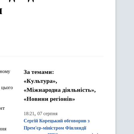
и
За темами:
еному
«Культура»,
о
цього
«Міжнародна діяльність»,
«Новини регіонів»
нт
,
18:21
07 серпня
Сергій Корецький обговорив з
Прем'єр-міністром Фінляндії
ння