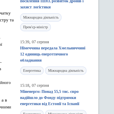
посилення ППО, розвиток дронів і
захист логістики
чатку
Міжнародна діяльність
естру та
Прем'єр-міністр
ь
,
15:39
07 серпня
ої
Німеччина передала Хмельниччині
.
12 одиниць енергетичного
обладнання
-
в
Енергетика
Міжнародна діяльність
ійного
,
15:18
07 серпня
Міненерго: Понад 55,5 тис. євро
надійшло до Фонду підтримки
 а в
енергетики від Естонії та Іспанії
ичними