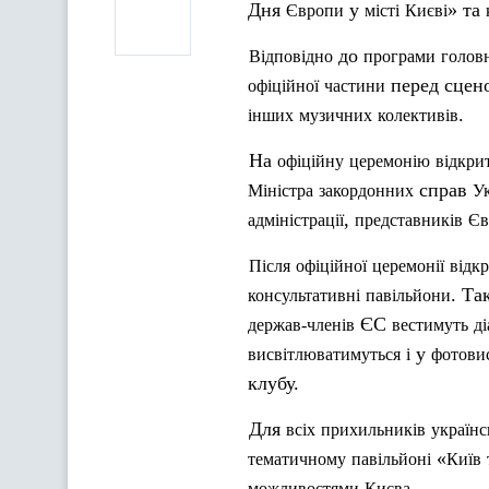
Дня
у
» та
Європи
місті
Києві
до
Відповідно
програми
голов
перед сце
офіційної
частини
.
інших
музичних
колективів
На
офіційну
церемонію
відкри
справ
Міністра
закордонних
У
,
адміністрації
представників
Єв
П
ісля
офіційної
церемонії
відк
. Та
консультативні
павільйони
ЄС
держав-членів
вестимуть
ді
у
висвітлюватимуться
і
фотови
клубу.
Для
вс
іх
прихильників
українс
«
тематичному
павільйоні
Київ
.
можливостями
Києва