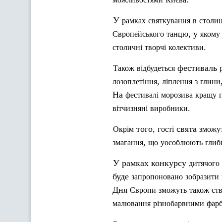
У
рамках
святкування
в
столиц
, у
Європейського
танцю
якому
.
столичні
творчі
колективи
фестиваль
Також
відбудеться
,
лозоплетіння
ліплення
з
глини
На
фестивалі
морозива
кращу
.
вітчизняні
виробники
того,
свята
Окрім
гості
зможу
,
змагання
що
уособлюють
глиб
У рамках конкурсу
дитячого
буде
запропоновано
зобразити
Дня
Європи
зможуть
також
ст
малювання
різнобарвними
фар