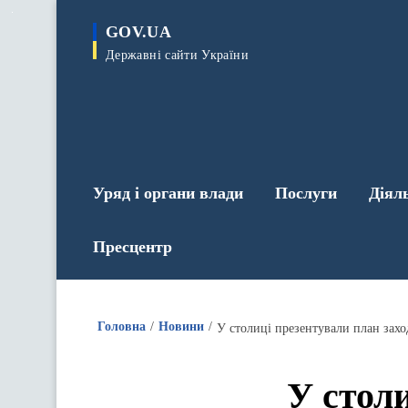
до
основного
GOV.UA
вмісту
Державні сайти України
Уряд і органи влади
Послуги
Діял
Пресцентр
Головна
Новини
У столиці презентували план захо
У столи