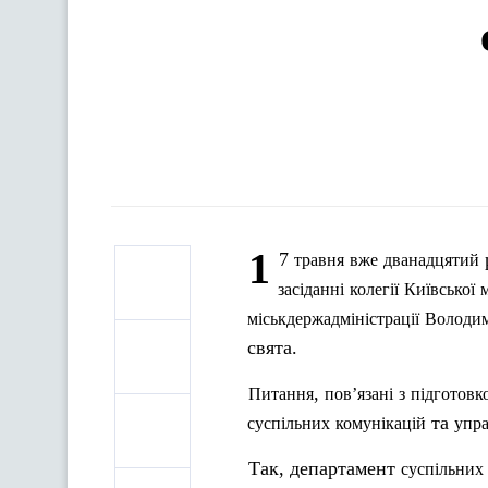
1
7
травня
вже
дванадцятий
засіданні
колегії
Київської
м
міськдержадміністрації
Володи
свята.
,
Питання
пов’язані
з
п
ідготовк
та
суспільних
комунікацій
упра
Так, департамент
суспільних