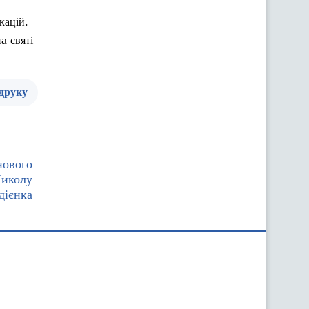
.
кацій
на
свят
і
 друку
нового
Миколу
дієнка