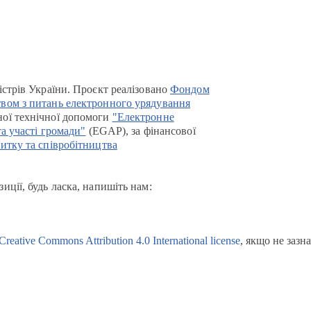
істрів України. Проєкт реалізовано
Фондом
вом з питань електронного урядування
ої технічної допомоги
"Електронне
та участі громади"
(EGAP), за фінансової
итку та співробітництва
иції, будь ласка, напишіть нам:
Creative Commons Attribution 4.0 International license
, якщо не зазн