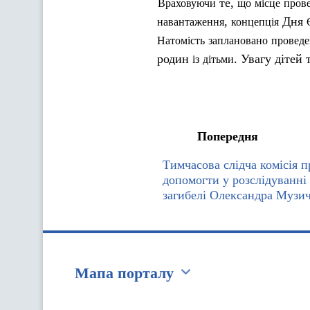
те,
Враховуючи
що
місце
пров
,
Дня
навантаження
концепція
Натомість
заплановано
проведе
родин
. Увагу дітей
із
дітьми
Попередня
Тимчасова слідча комісія 
допомогти у розслідуванні
загибелі Олександра Музи
Мапа порталу
Перейти на сайт Ukraine.ua