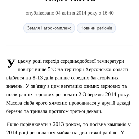
опубліковано 04 квітня 2014 року о 16:40
Земля і агрокомплекс
Новини регіонів
У
цьому
році
перехід
середньодобової
температури
5
на
повітря
вище
°С
території
Херсонської
області
на 8-13
відбувся
днів
раніше
середніх
багаторічних
. У
та
значень
зв’язку
з
цим
вегетацію
озимих
зернових
2-3
2014 року.
пос
ів
ранніх
зернових
розпочато
березня
ячменю
у
Масова
сівба
ярого
проводилася
другій
декаді
та
.
березня
тривала
протягом
третьої
декади
2013 роком, то
у
Якщо
порівнювати
з
пос
івна
кампанія
2014
на два
. У
році
розпочалася
майже
тижні
раніше