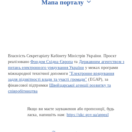
Мапа порталу
Перейти на сайт Ukraine.ua
Власність Секретаріату Кабінету Міністрів України. Проєкт
реалізовано
Фондом Східна Європа
та
Державним агентством з
питань електронного урядування України
у межах програми
міжнародної технічної допомоги
"Електронне врядування
задля підзвітності влади та участі громади"
(EGAP), за
фінансової підтримки
Швейцарської агенції розвитку та
співробітництва
Якщо ви маєте зауваження або пропозиції, будь
ласка, напишіть нам:
https://ukc.gov.ua/appeal