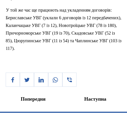
У той же час
ще
працюють
над уклад
е
нням
договорів
:
Бериславське
УВГ (
уклали
6
договорів
із
12
передбачених
),
Каланчацьке
УВГ (7
із
12),
Новотроїцьке
УВГ (78
із
180),
Причорноморське
УВГ (19
із
70),
Скадовське
УВГ (52
із
85),
Цюрупинське
УВГ (11
із
54)
та
Чаплинське
УВГ (103
із
117).
Попередня
Наступна