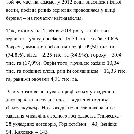
той же час,
, у 2012
,
нагадаємо
році
внаслідок
п
ізньої
,
у
весни
посівна
ранніх
зернових
проводилася
кінці
– на початку
.
березня
квітня
місяця
Так, станом на 4
2014 року
квітня
ранніх
ярих
культур
115,34 тис. га
74,6%.
зернових
пос
іяно
або
, ячменю
на
109,50 тис. га
Зокрема
посіяно
площі
(74,8%),
– 2,25 тис. га (84,9%), гороху – 3,04
вівса
тис. га (67,9%).
того,
10,34
Окрім
гірчицею
засіяно
тис. га
,
– 16,33 тис.
пос
івних
площ
раннім
соняшником
га,
4,71 тис. га.
ранніми
овочами
Разом
уклад
з
тим
велика
увага
приділяється
е
нню
на
води для поливу
договорів
послуги
з
подачі
. На
сільгоспкультур
сьогодні
повністю
виконали
це
–
завдання
управління
водного
господарства
Генічеська
28
,
– 40,
–
укладених
договорів
Горностаївки
Іванівки
54, Каховки – 143.