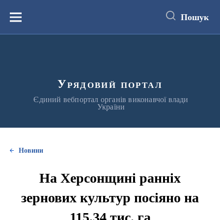
до
основного
Пошук
вмісту
Меню
Урядовий портал
Єдиний вебпортал органів виконавчої влади
України
Новини
На Херсонщині ранніх
зернових культур посіяно на
115,34 тис. га