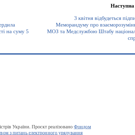
Наступна
3 квітня відбудеться підп
ердила
Меморандуму про взаєморозумін
ті на суму 5
МОЗ та Медслужбою Штабу націона
сп
істрів України. Проєкт реалізовано
Фондом
вом з питань електронного урядування