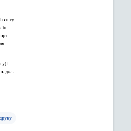
н світу
раїн
порт
для
гу) і
н. дол.
 друку