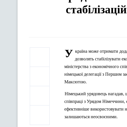
стабілізацій
У
країна може отримати дода
дозволять стабілізувати ек
міністерства з економічного сп
німецької делегації з Першим з
Максютою
.
Німецький урядовець нагадав, щ
співпраці з Урядом Німеччини, 
ефективніше використовувати на
залишаються неосвоєними.