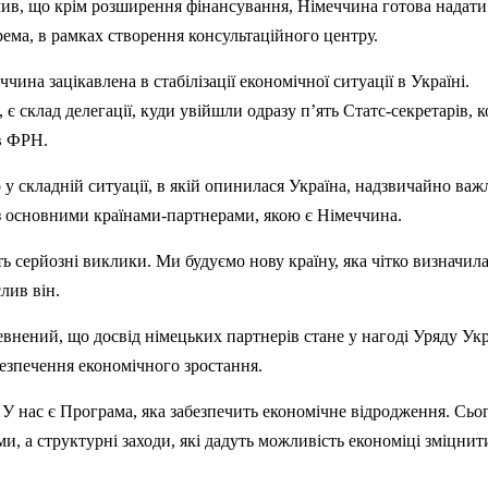
ив, що крім розширення фінансування, Німеччина готова надати
ема, в рамках створення консультаційного центру.
чина зацікавлена в стабілізації економічної ситуації в Україні.
 є склад делегації, куди увійшли одразу п’ять
Статс-с
екретарів, к
в ФРН.
 у складній ситуації, в якій опинилася Україна, надзвичайно ва
 з основними країнами-партнерами, якою є Німеччина.
ь серйозні виклики. Ми будуємо нову країну, яка чітко визначила
лив він.
внений, що досвід німецьких партнерів стане у нагоді Уряду Укр
езпечення економічного зростання.
 У нас є Програма, яка забезпечить економічне відродження. Сьо
ми, а структурні заходи, які дадуть можливість економіці зміцнит