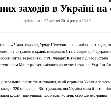
них заходів в Україні на
опубліковано 02 квітня 2014 року о 13:13
тково 45 млн. євро від Уряду Німеччини на реалізацію заходів, я
ономічну ситуацію в країні, повідомив Статс-с
екретар Федеральн
івробітництва та розвитку ФРН Фрідріх
Кітчельт
під час зустрічі
аступником Міністра економічного розвитку і торгівлі України А
о загальний обсяг фінансування, який отримала Україна за весь 
складає 320 млн. євро. Він зауважив, що Україна мала б активніш
дані кошти, зазначивши, що наразі 70 млн. євро фінансування