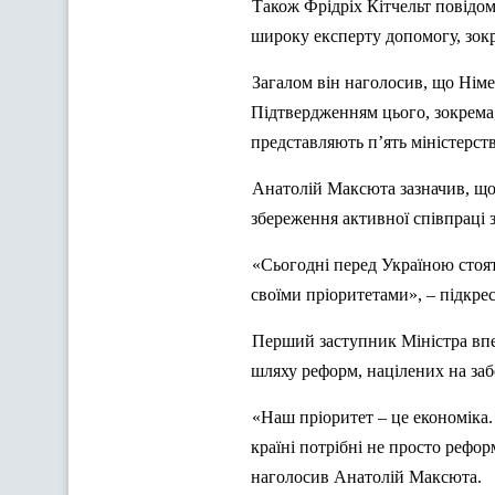
Також Фрідріх
Кітчельт
повідом
широку експерту допомогу, зокр
Загалом він наголосив, що Німеч
Підтвердженням цього, зокрема,
представляють п’ять міністерст
Анатолій
Максюта
зазначив, що
збереження активної співпраці
«Сьогодні перед Україною стоят
своїми пріоритетами», – підкрес
Перший заступник Міністра впе
шляху реформ, націлених на заб
«Наш пріоритет – це економіка.
країні потрібні не просто рефор
наголосив Анатолій
Максюта
.