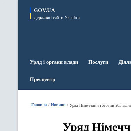
до
основного
GOV.UA
вмісту
Державні сайти України
Уряд і органи влади
Послуги
Діял
Пресцентр
Головна
Новини
Уряд Німеччини готовий збільшити
Уряд Німечч