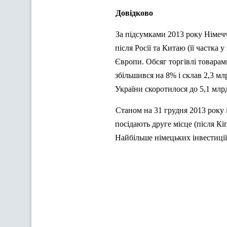
Довідково
За підсумками 2013 року Німеччи
після Росії та Китаю (її частка 
Європи. Обсяг торгівлі товарами
збільшився на 8% і склав 2,3 млр
України скоротилося до 5,1 млрд.
Станом на 31 грудня 2013 року і
посідають друге місце (після Кі
Найбільше німецьких інвестиції