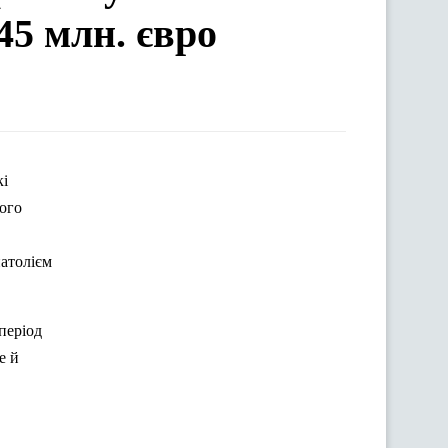
 45 млн. євро
кі
ого
натолієм
період
е й