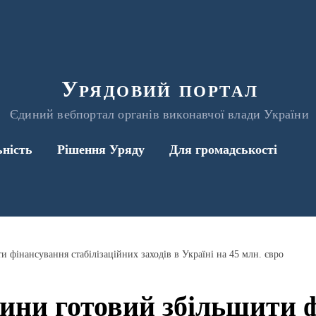
Урядовий портал
Єдиний вебпортал органів виконавчої влади України
ьність
Рішення Уряду
Для громадськості
 фінансування стабілізаційних заходів в Україні на 45 млн. євро
ини готовий збільшити 