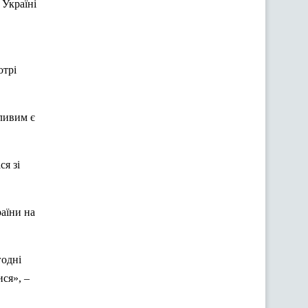
 Україні
отрі
жливим є
ся зі
аїни на
годні
ися», –