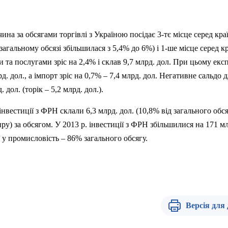
на за обсягами торгівлі з Україною посідає 3-тє місце серед краї
у загальному обсязі збільшилася з 5,4% до 6%) і 1-ше місце серед к
 та послугами зріс на 2,4% і склав 9,7 млрд. дол. При цьому екс
д. дол., а імпорт зріс на 0,7% – 7,4 млрд. дол. Негативне сальдо 
 дол. (торік – 5,2 млрд. дол.).
нвестиції з ФРН склали 6,3 млрд. дол. (10,8% від загального обся
пру) за обсягом. У 2013 р. інвестиції з ФРН збільшилися на 171 мл
 у промисловість – 86% загального обсягу.
Версія для