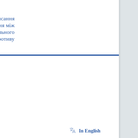
исання
ня між
льного
ротиву
In English