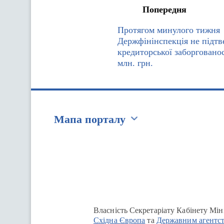
Попередня
Протягом минулого тижня
Держфінінспекція не підтв
кредиторської заборгованос
млн. грн.
Мапа порталу
Перейти на сайт Ukraine.ua
Власність Секретаріату Кабінету Мін
Східна Європа
та
Державним агентст