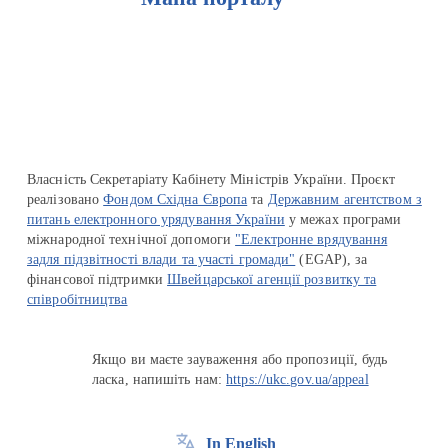
Перейти на сайт Ukraine.ua
Власність Секретаріату Кабінету Міністрів України. Проєкт
реалізовано
Фондом Східна Європа
та
Державним агентством з
питань електронного урядування України
у межах програми
міжнародної технічної допомоги
"Електронне врядування
задля підзвітності влади та участі громади"
(EGAP), за
фінансової підтримки
Швейцарської агенції розвитку та
співробітництва
Якщо ви маєте зауваження або пропозиції, будь
ласка, напишіть нам:
https://ukc.gov.ua/appeal
In English