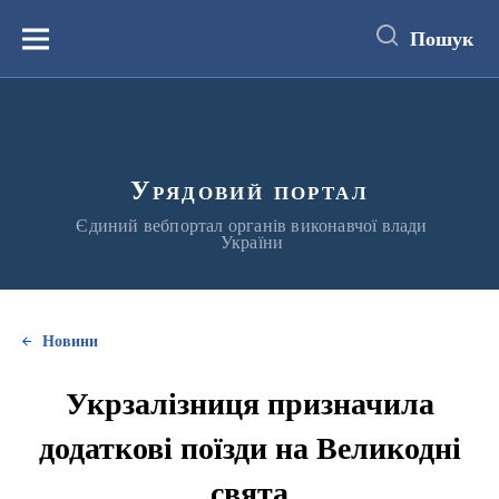
до
основного
Пошук
вмісту
Меню
Урядовий портал
Єдиний вебпортал органів виконавчої влади
України
Новини
Укрзалізниця призначила
додаткові поїзди на Великодні
свята