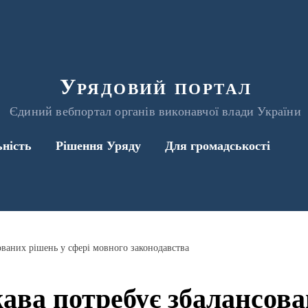
Урядовий портал
Єдиний вебпортал органів виконавчої влади України
ьність
Рішення Уряду
Для громадськості
ваних рішень у сфері мовного законодавства
ава потребує збалансова