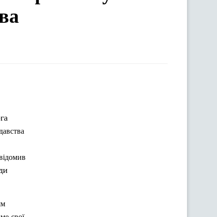
ва
га
давства
відомив
ди
ям
име
свої