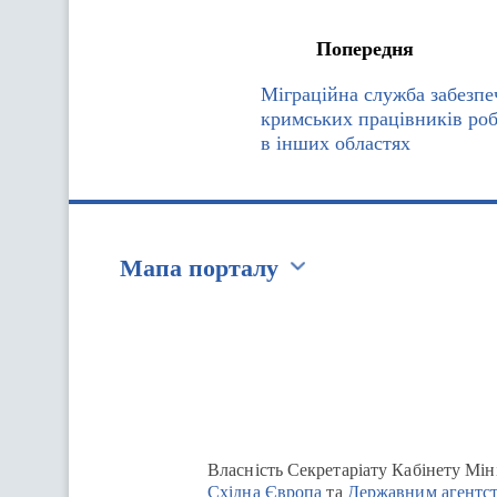
Попередня
Міграційна служба забезпе
кримських працівників ро
в інших областях
Мапа порталу
Перейти на сайт Ukraine.ua
Власність Секретаріату Кабінету Мін
Східна Європа
та
Державним агентст