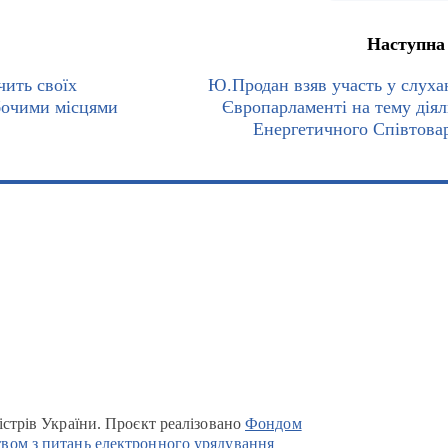
Наступна
чить своїх
Ю.Продан взяв участь у слуха
бочими місцями
Європарламенті на тему діял
Енергетичного Співтова
істрів України. Проєкт реалізовано
Фондом
вом з питань електронного урядування