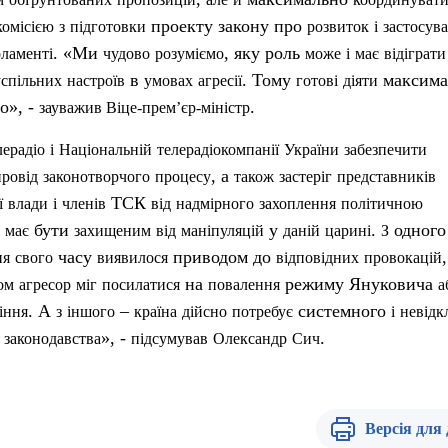
проекту закону про
комісією
з
п
ідготовки
розвиток
і
застосув
. «Ми
, яку роль
ламенті
чудово
розуміємо
може
і
має
відіграти
в
. Тому
максима
успільних
настроїв
умовах
агресії
готові
діяти
о», -
.
зауважив
В
іце-прем’єр-міністр
ерадіо
і
Національній
телерадіокомпанії
України
забезпечити
, а
провід
законотворчого
процесу
також
застеріг
представників
ТСК
ї
влади
і
членів
від
надмірного
захоплення
політичною
бути
у
.
одного 
має
захищеним
від
маніпуляцій
даній
царині
З
часу
приводом до
ня
свого
виявилося
відповідних
провокацій
на
режиму Януковича
ом
агресор
міг
посилатися
повалення
а
. А
–
системного
іння
з
іншого
країна
дійсно
потребує
і
невідк
», -
.
законодавства
п
ідсумував
Олександр
Сич
Версія для