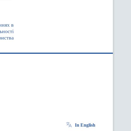
ннях в
ьності
риства
In English