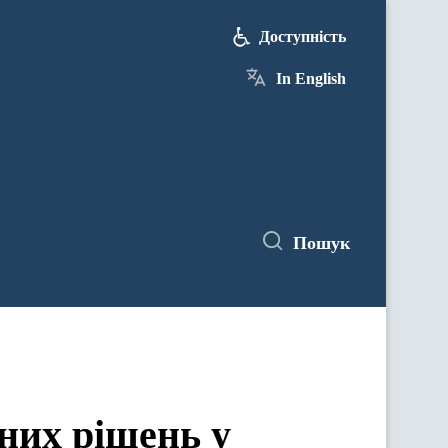
Доступність
In English
Пошук
них рішень у