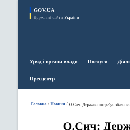
до
основного
GOV.UA
вмісту
Державні сайти України
Уряд і органи влади
Послуги
Діял
Пресцентр
Головна
Новини
О.Сич: Держава потребує збалансо
О.Сич: Держ