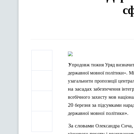
с
Упродовж
тижня
Уряд
визначи
державної
мовної
політики
».
Мі
узагальнити
пропозиції
центра
на засадах
забезпечення
інтег
всебічного
захисту
мов
націон
20
за
березня
підсумками
нара
».
державної
мовної
політики
За словами
Олександра
Сича
тексту
кінцевого
і
врахування