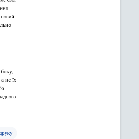
ання
новий
льно
боку,
, а не
їх
бо
ладного
 друку