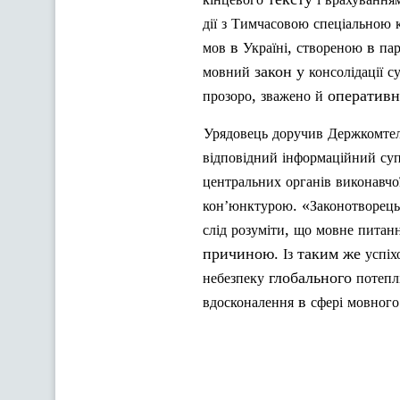
дії
з
Тимчасовою
спеціальною
в
,
в
мов
Україні
створеною
пар
закон у
мовний
консолідації
с
,
оперативн
прозоро
зважен
о
й
Урядовець
доручив
Держкомтел
відповідний
інформаційний
су
центральних
органів
виконавчо
. «
кон’юнктурою
Законотворець
,
слід
розуміти
що
мовне
питан
причиною.
таким же
Із
успіх
глобального
небезпеку
потепл
в
вдосконалення
сфері
мовного