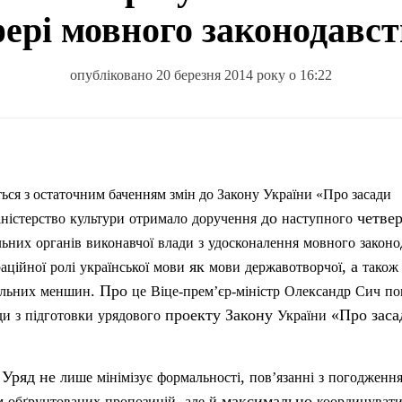
фері мовного законодавст
опубліковано 20 березня 2014 року о 16:22
ться
з
остаточним
баченням
змін
до Закону
України
«Про засади
до
четвер
ністерство
культури
отримало
доручення
наступного
льних
органів
виконавчої
влади
з
удосконалення
мовного
законо
як
, а
раційної
ролі
української
мови
мови
державотворчої
також
. Про
альних
меншин
це
Віце-прем’єр-міні
стр
Олександр
Сич
по
проекту Закону
«Про заса
ди
з
підготовки
урядового
України
, Уряд не
,
лише
мінімізує
формальності
пов’язанні
з
погодженн
,
максимально
м
обґрунтованих
пропозицій
але
й
координуват