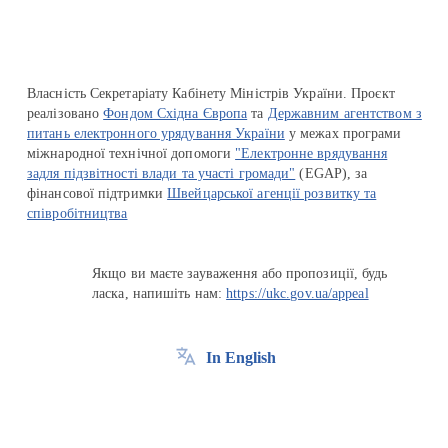
Власність Секретаріату Кабінету Міністрів України. Проєкт
реалізовано
Фондом Східна Європа
та
Державним агентством з
питань електронного урядування України
у межах програми
міжнародної технічної допомоги
"Електронне врядування
задля підзвітності влади та участі громади"
(EGAP), за
фінансової підтримки
Швейцарської агенції розвитку та
співробітництва
Якщо ви маєте зауваження або пропозиції, будь
ласка, напишіть нам:
https://ukc.gov.ua/appeal
In English