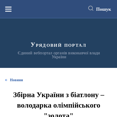
до
основного
Пошук
вмісту
Меню
Урядовий портал
Єдиний вебпортал органів виконавчої влади
України
Новини
Збірна України з біатлону –
володарка олімпійського
"золота"