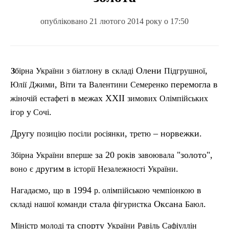
опубліковано 21 лютого 2014 року о 17:50
в
Олени
,
Збірна
України
з
біатлону
складі
Підгрушної
,
та
перемогла в
Юлії
Джими
Віти
Валентини
Семеренко
в межах ХХІІ
жіночій
естафеті
зимових
Олімпійських
у
.
ігор
С
очі
Другу
,
– норвежки.
позицію
пос
іли
росіянки
третю
за 20
"золото",
Збірна
України
вперше
років
завоювала
другим в
.
воно
є
історії
Незалежності
України
,
в 1994
в
Нагадаємо
що
р.
ол
імпійською
чемпіонкою
стала
Оксана
.
складі
нашої
команди
фігуристка
Баюл
та спорту
Міні
стр
молоді
України
Равіль
Сафіуллін