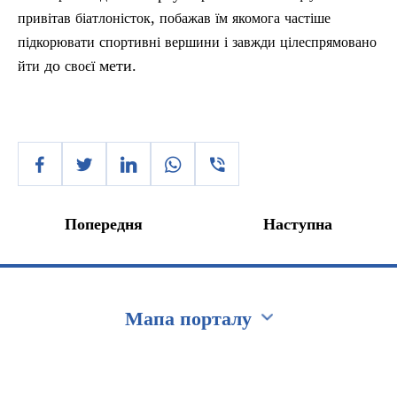
,
привітав
біатлоністок
побажав
їм
якомога
частіше
підкорювати
спортивні
вершини
і
завжди
цілеспрямовано
до
мети.
йти
своєї
Попередня
Наступна
Мапа порталу
Перейти на сайт Ukraine.ua