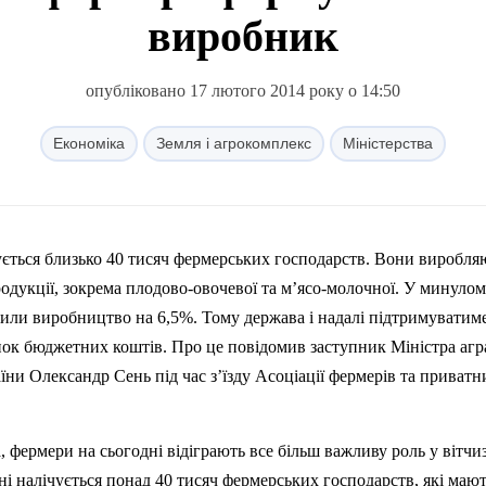
виробник
опубліковано 17 лютого 2014 року о 14:50
Економіка
Земля і агрокомплекс
Міністерства
ується близько 40 тисяч фермерських господарств. Вони виробля
одукції, зокрема плодово-овочевої та м’ясо-молочної. У минулом
тили виробництво на 6,5%. Тому держава і надалі
п
ідтримуватим
хунок бюджетних коштів. Про це повідомив заступник Міністра агр
їни Олександр Сень під час з’їзду Асоціації фермері
в
та приватн
, фермери на сьогодні відіграють все більш важливу роль у вітчи
їні
нал
ічується понад 40 тисяч фермерських господарств, які мают