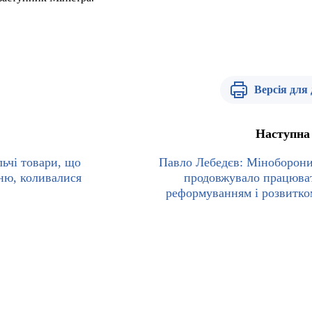
Версія для
Наступна
ьчі товари, що
Павло Лебедєв: Міноборони
ню, коливалися
продовжувало працюва
реформуванням і розвитк