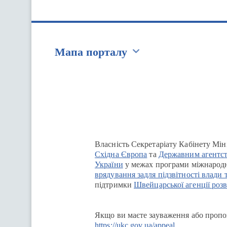
Мапа порталу
Перейти на сайт Ukraine.ua
Власність Секретаріату Кабінету Мін
Східна Європа
та
Державним агентст
України
у межах програми міжнародн
врядування задля підзвітності влади 
підтримки
Швейцарської агенції розв
Якщо ви маєте зауваження або пропоз
https://ukc.gov.ua/appeal