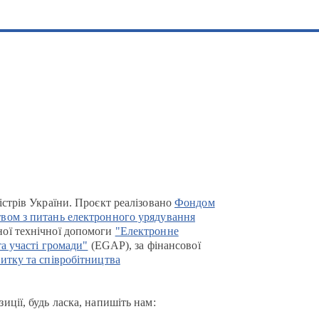
істрів України. Проєкт реалізовано
Фондом
вом з питань електронного урядування
ої технічної допомоги
"Електронне
та участі громади"
(EGAP), за фінансової
итку та співробітництва
иції, будь ласка, напишіть нам: