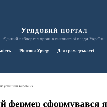
Урядовий портал
Єдиний вебпортал органів виконавчої влади України
ьність
Рішення Уряду
Для громадськості
 як успішний виробник
й фермер сформувався 