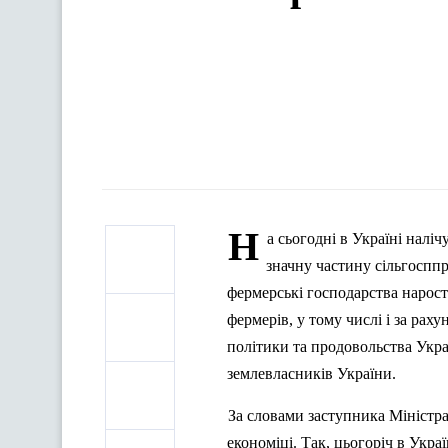
Н
а сьогодні в Україні
нал
іч
значну частину сільгосппр
фермерські господарства нарос
фермерів, у тому числі і за ра
політики та продовольства Укра
землевласників України.
За словами заступника Міністра
економіці. Так, цьогоріч в Укра