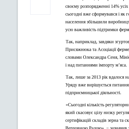
своєму розпорядженні 14% усіх
сьогодні вже сформувався і як 
населення збільшили виробництв
усю важливість
п
ідтримки ферм
Так, наприклад, завдяки згурто
Присяжнюка та Асоціації ферме
словами Олександра Сеня, Мініс
і над питаннями імпорту
м’яса
.
Так, лише за 2013
р
ік вдалося н
Уряду вже вирішується питання 
підприємницької діяльності.
«Сьогодні кількість регуляторн
який скасовує цілу низку регуля
сертифікацій складів зерна та 
Верховною Радою», − зазначив 