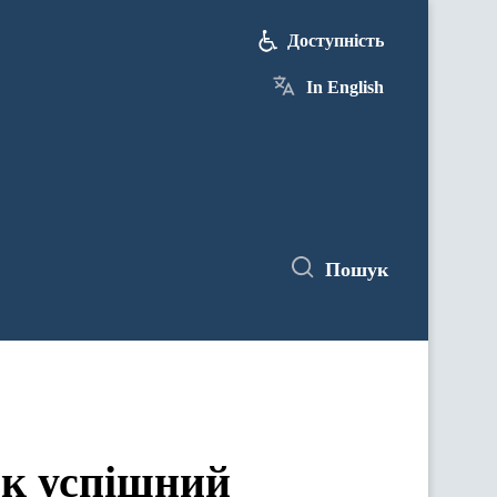
Доступність
In English
Пошук
як успішний