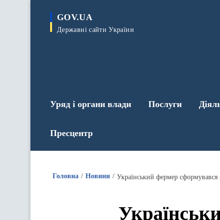
до
основного
GOV.UA
вмісту
Державні сайти України
Уряд і органи влади
Послуги
Діял
Пресцентр
Головна
Новини
Український фермер сформувався
Українськи