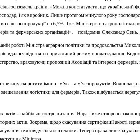
 сільгоспземель країни. «Можна констатувати, що український ф
господар, і як виробник. Лише протягом минулого року господар
о сільгосппродукції на 6,5%. Тож Міністерство агрополітики ро
ерів та фермерських організацій», − повідомив Олександр Сень.
ваній роботі Міністра аграрної політики та продовольства Микол
рів вдалося відстояти сприятливий режим оподаткування. Водноч
терство, враховуючи пропозиції Асоціації та інтереси фермерів,
а третину скоротити імпорт м’яса та м’ясопродуктів. Водночас, на
здешевлення логістики для фермерів. Також відбувається дерегу
их актів – найбільш гостре питання. Наразі вже створено законоп
торних актів. Зокрема, щодо скасування сертифікації якості зерна
скасування техогляду сільгосптехніки. Тепер справа лише за ухва
заступник Міністра.