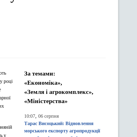
За темами:
ють
у році
«Економіка»,
е
«Земля і агрокомплекс»,
арної
«Міністерства»
их
,
10:07
06 серпня
Тарас Висоцький: Відновлення
зняній
морського експорту агропродукції
ь у