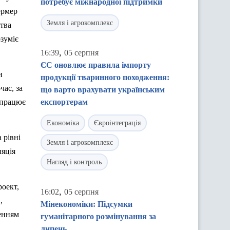
потребує міжнародної підтримки
ермер
Земля і агрокомплекс
ства
зуміє
,
16:39
05 серпня
ЄС оновлює правила імпорту
и
продукції тваринного походження:
ас, за
що варто врахувати українським
 працює
експортерам
Економіка
Євроінтеграція
 рівні
Земля і агрокомплекс
ляція
Нагляд і контроль
роект,
,
16:02
05 серпня
,
Мінекономіки: Підсумки
ленням
гуманітарного розмінування за
липень