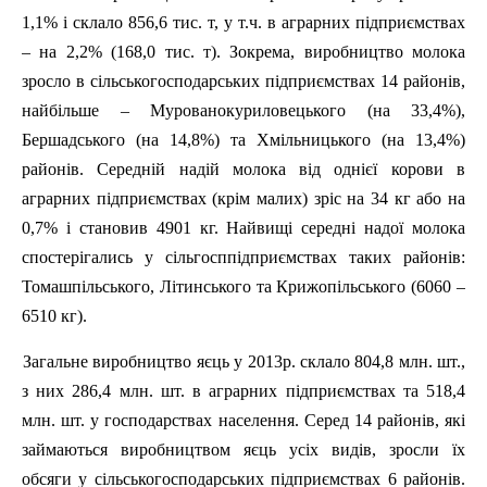
1,1% і склало 856,6 тис. т, у т.ч. в аграрних підприємствах
– на 2,2% (168,0 тис. т). Зокрема, виробництво молока
зросло в сільськогосподарських підприємствах 14 районів,
найбільше –
Мурованокуриловецького
(на 33,4%),
Бершадського
(на 14,8%) та Хмільницького (на 13,4%)
районів. Середній надій молока від однієї корови в
аграрних підприємствах (крім малих) зріс на 34 кг або на
0,7% і становив 4901 кг. Найвищі середні надої молока
спостерігались у сільгосппідприємствах таких районів:
Томашпільського
,
Літинського
та
Крижопільського
(6060 –
6510 кг).
Загальне виробництво яєць у 2013р. склало 804,8 млн. шт.,
з них 286,4 млн. шт. в аграрних підприємствах та 518,4
млн. шт. у господарствах населення. Серед 14 районів, які
займаються виробництвом яєць усіх видів, зросли їх
обсяги у сільськогосподарських підприємствах 6 районів.