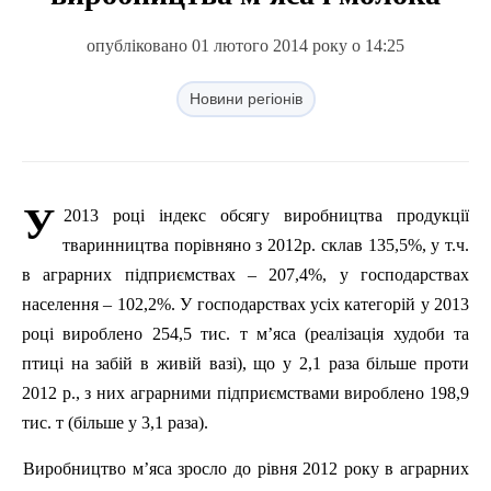
опубліковано 01 лютого 2014 року о 14:25
Новини регіонів
У
2013 році індекс обсягу виробництва продукції
тваринництва порівняно з 2012р. склав 135,5%, у т.ч.
в аграрних підприємствах – 207,4%, у господарствах
населення – 102,2%. У господарствах усіх категорій у 2013
році вироблено 254,5 тис. т м’яса (реалізація худоби та
птиці на забій в живій вазі), що у 2,1
раза
більше проти
2012 р., з них аграрними підприємствами вироблено 198,9
тис. т (більше у 3,1
раза
).
Виробництво м’яса зросло до рівня 2012 року в аграрних