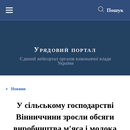
до
основного
Пошук
вмісту
Меню
Урядовий портал
Єдиний вебпортал органів виконавчої влади
України
Новини
У сільському господарстві
Вінниччини зросли обсяги
виробництва м'яса і молока