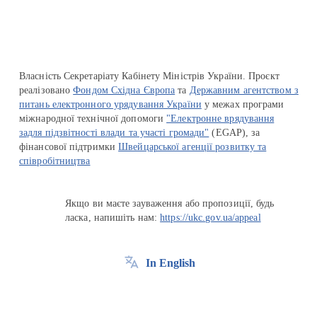
Власність Секретаріату Кабінету Міністрів України. Проєкт
реалізовано
Фондом Східна Європа
та
Державним агентством з
питань електронного урядування України
у межах програми
міжнародної технічної допомоги
"Електронне врядування
задля підзвітності влади та участі громади"
(EGAP), за
фінансової підтримки
Швейцарської агенції розвитку та
співробітництва
Якщо ви маєте зауваження або пропозиції, будь
ласка, напишіть нам:
https://ukc.gov.ua/appeal
In English