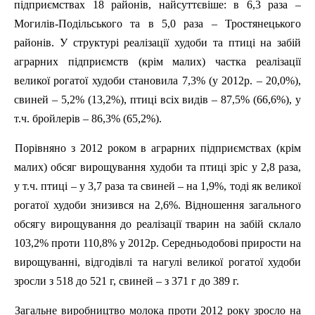
підприємствах 18 районів, найсуттєвіше: в 6,3
раза
–
Могилів-Подільського та в 5,0
раза
– Тростянецького
районів. У структурі реалізації худоби та птиці на забій
аграрних підприємств (крім малих) частка реалізації
великої рогатої худоби становила 7,3% (у 2012р. – 20,0%),
свиней – 5,2% (13,2%), птиці всіх видів – 87,5% (66,6%), у
т.ч. бройлерів – 86,3% (65,2%).
Порівняно з 2012 роком в аграрних підприємствах (крім
малих) обсяг вирощування худоби та птиці зріс у 2,8
раза
,
у т.ч. птиці – у 3,7
раза
та свиней – на 1,9%, тоді як великої
рогатої худоби знизився на 2,6%. Відношення загального
обсягу вирощування до реалізації тварин на забій склало
103,2% проти 110,8% у 2012р. Середньодобові прирости на
вирощуванні, відгодівлі та нагулі великої рогатої худоби
зросли з 518 до 521 г, свиней – з 371 г до 389 г.
Загальне виробництво молока проти 2012 року зросло на