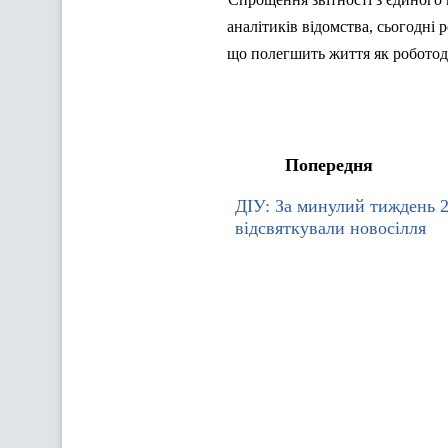
аналітиків
в
ідомства, сьогодні
що полегшить життя як роботода
Попередня
ДІУ: За минулий тиждень 
відсвяткували новосілля