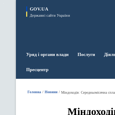
до
основного
GOV.UA
вмісту
Державні сайти України
Уряд і органи влади
Послуги
Діял
Пресцентр
Головна
Новини
Міндоходів: Середньомісячна спла
Міндоході