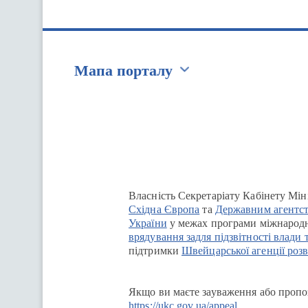
Мапа порталу
Перейти на сайт Ukraine.ua
Власність Секретаріату Кабінету Мін
Східна Європа
та
Державним агентст
України
у межах програми міжнародн
врядування задля підзвітності влади 
підтримки
Швейцарської агенції розв
Якщо ви маєте зауваження або пропоз
https://ukc.gov.ua/appeal