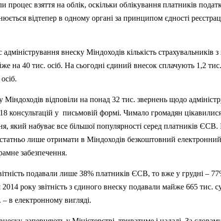
или процес взяття на
обл
ік, оскільки облікування платників податк
нюється відтепер в одному органі за принципом єдності реєстра
ас адміністрування внеску Міндоходів кількість страхувальників з
йже на 40 тис
.
о
сіб. На сьогодні єдиний внесок сплачують 1,2 тис
осіб.
ру Міндоходів
в
ідповіли на понад 32 тис. звернень щодо адмініст
18 консультацій у
письмовій формі. Чимало громадян цікавилис
ня, який набуває все більшої популярності серед платників ЄСВ
остатньо лише отримати в Міндоходів безкоштовний електронни
рамне забезпечення.
ітність подавали лише 38% платників Є
СВ
, то вже у грудні – 77
 2014 року звітність з єдиного внеску подавали майже 665 тис. с
 – в електронному вигляді.
неску, запевняють у Міністерстві, триватиме і надалі. За словам