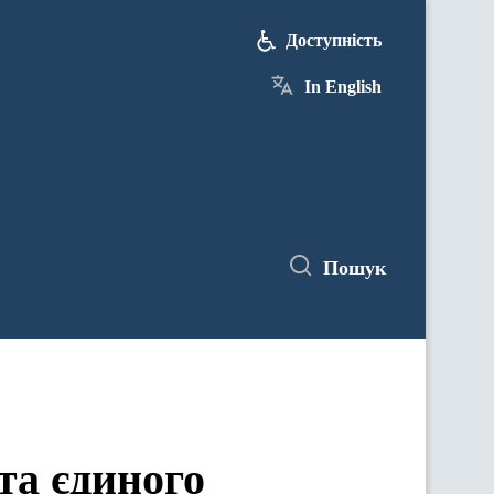
Доступність
In English
Пошук
та єдиного