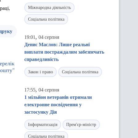
Міжнародна діяльність
раці,
Соціальна політика
 друку
,
19:01
04 серпня
Денис Маслов: Лише реальні
виплати постраждалим забезпечать
справедливість
ерелік
пошту"
Закон і право
Соціальна політика
,
17:55
04 серпня
1 мільйон ветеранів отримали
електронне посвідчення у
застосунку Дія
Інформатизація
Прем'єр-міністр
Соціальна політика