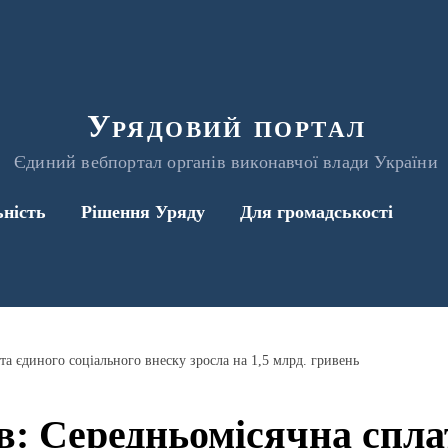
Урядовий портал
Єдиний вебпортал органів виконавчої влади України
ьність
Рішення Уряду
Для громадськості
та єдиного соціального внеску зросла на 1,5 млрд. гривень
в: Середньомісячна спла