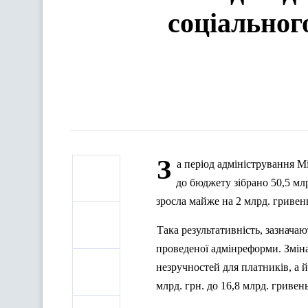
соціальног
З
а період адміністрування М
до бюджету зібрано 50,5 мл
зросла майже на 2 млрд. гривен
Така результативність, зазнача
проведеної адмінреформи. Змін
незручностей для платників, а 
млрд. грн. до 16,8 млрд. гривень