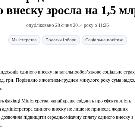
о внеску зросла на 1,5 мл
опубліковано 28 січня 2014 року о 11:26
Міністерства
Податки і збори
Соціальна політика
індоходів єдиного внеску на загальнообов’язкове
соц
іальне стра
рд. грн. Порівняно з жовтнем-груднем минулого року сума надх
ь.
ють фахівці Міністерства, якнайкраще
св
ідчить про ефективність
а адміністратора єдиного внеску не лише не принесла жодних
й дозволила
п
ідвищити середньомісячну сплату єдиного внеску з 
.