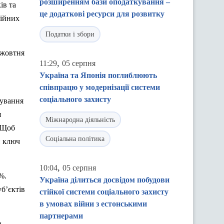
розширенням бази оподаткування –
ів та
це додаткові ресурси для розвитку
ційних
Податки і збори
 жовтня
,
11:29
05 серпня
.
Україна та Японія поглиблюють
співпрацю у модернізації системи
соціального захисту
рування
я
Міжнародна діяльність
. Щоб
Соціальна політика
й ключ
,
10:04
05 серпня
%.
Україна ділиться досвідом побудови
уб’єктів
стійкої системи соціального захисту
в умовах війни з естонськими
партнерами
и