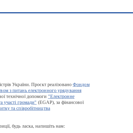
істрів України. Проєкт реалізовано
Фондом
вом з питань електронного урядування
ої технічної допомоги
"Електронне
та участі громади"
(EGAP), за фінансової
итку та співробітництва
иції, будь ласка, напишіть нам: