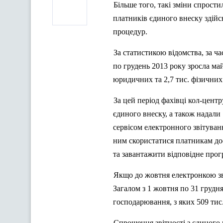
Більше того, такі зміни спрост
платників єдиного внеску здійс
процедур.
За статистикою відомства, за ч
по грудень 2013 року зросла ма
юридичних та 2,7 тис. фізичних 
За цей період фахівці кол-цент
єдиного внеску, а також надали 
сервісом електронного звітуван
ним скористатися платникам д
та завантажити відповідне прог
Якщо до жовтня електронкою зв
Загалом з 1 жовтня по 31 грудня
господарювання, з яких 509 тис.
Спрощення звітності з єдиного в