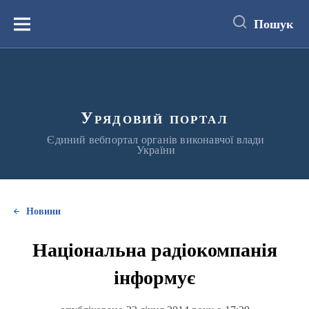
до
основного
Пошук
вмісту
Меню
Урядовий портал
Єдиний вебпортал органів виконавчої влади
України
Новини
Національна радіокомпанія
інформує