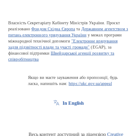
Власність Секретаріату Кабінету Міністрів України. Проєкт
реалізовано
Фондом Східна Європа
та
Державним агентством з
питань електронного урядування України
у межах програми
міжнародної технічної допомоги
"Електронне врядування
задля підзвітності влади та участі громади"
(EGAP), за
фінансової підтримки
Швейцарської агенції розвитку та
співробітництва
Якщо ви маєте зауваження або пропозиції, будь
ласка, напишіть нам:
https://ukc.gov.ua/appeal
In English
Весь контент доступний за ліцензією
Creative