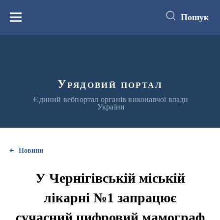
до
основного
Пошук
вмісту
Меню
Урядовий портал
Єдиний вебпортал органів виконавчої влади
України
Новини
У Чернігівській міській
лікарні №1 запрацює
сучасний цифровий мамограф