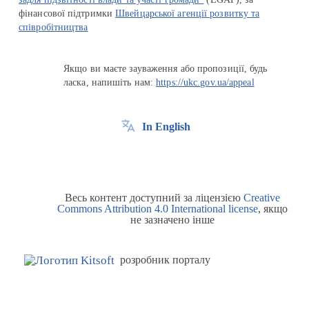
фінансової підтримки
Швейцарської агенції розвитку та
співробітництва
Якщо ви маєте зауваження або пропозиції, будь
ласка, напишіть нам:
https://ukc.gov.ua/appeal
In English
Весь контент доступний за ліцензією
Creative
Commons Attribution 4.0 International license
, якщо
не зазначено інше
розробник порталу