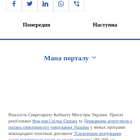
Попередня
Наступна
Мапа порталу
Перейти на сайт Ukraine.ua
Власність Секретаріату Кабінету Міністрів України. Проєкт
реалізовано
Фондом Східна Європа
та
Державним агентством з
питань електронного урядування України
у межах програми
міжнародної технічної допомоги
"Електронне врядування
задля підзвітності влади та участі громади"
(EGAP), за