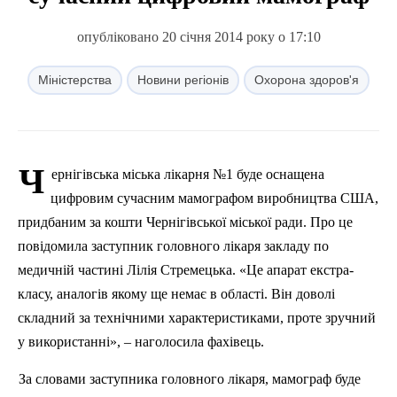
опубліковано 20 січня 2014 року о 17:10
Міністерства
Новини регіонів
Охорона здоров'я
Ч
ернігівська міська лікарня №1 буде оснащена
цифровим сучасним мамографом виробництва США,
придбаним за кошти Чернігівської міської ради.
Про
це
пов
ідомила заступник головного лікаря закладу по
медичній частині Лілія Стремецька. «Це апарат екстра-
класу, аналогів якому ще
нема
є в області. Він доволі
складний за технічними характеристиками, проте зручний
у використанні», – наголосила фахівець.
За словами заступника головного лікаря, мамограф буде