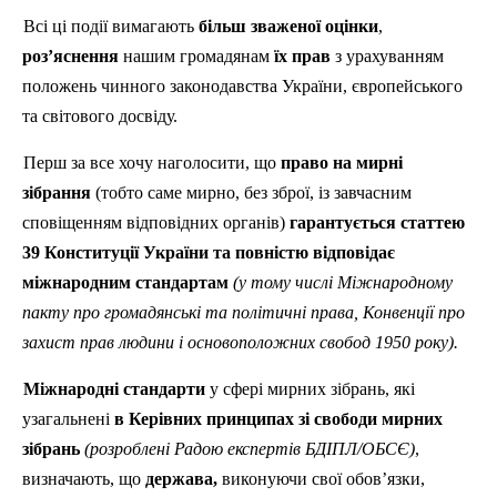
Всі ці події вимагають
більш зваженої оцінки
,
роз’яснення
нашим громадянам
їх прав
з урахуванням
положень чинного законодавства України, європейського
та світового досвіду.
Перш за все хочу наголосити, що
право на мирні
зібрання
(тобто саме мирно, без зброї, із завчасним
сповіщенням відповідних органів)
гарантується статтею
39 Конституції України та повністю відповідає
міжнародним стандартам
(у тому числі Міжнародному
пакту про громадянські та політичні права,
Конвенції про
захист прав людини і основоположних свобод 1950 року).
Міжнародні стандарти
у сфері мирних зібрань, які
узагальнені
в Керівних принципах зі свободи мирних
зібрань
(розроблені Радою експертів БДІПЛ/ОБСЄ)
,
визначають, що
держава,
виконуючи свої обов’язки,