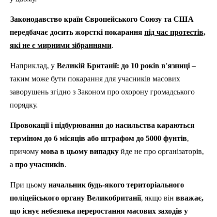
Законодавство країн Європейського Союзу та США
передбачає досить жорсткі покарання
під час протестів,
які не є мирними зібраннями
.
Наприклад, у
Великій Британії:
до 10 років в'язниці
–
таким може бути покарання для учасників масових
заворушень згідно з Законом про охорону громадського
порядку.
Провокації і підбурювання до насильства караються
терміном до 6 місяців або штрафом до 5000 фунтів
,
причому
мова в цьому випадку
йде не про організаторів,
а
про учасників
.
При цьому
начальник будь-якого територіального
поліцейського органу Великобританії
, якщо він
вважає,
що
існує небезпека переростання масових заходів у