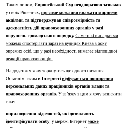
Таким чином,
Європейський Суд неодноразово зазначав
у своїх Рішеннях,
що саме можливо вважати мирними
акціями,
та підтверджував співрозмірність та
адекватність дій правоохоронних органів у разі
порушень громадського порядку.
Саме такі випадки ми
можемо спостерігати зараз на вулицях Києва з боку
окремих осіб, що у разі необхідності вимагає відповідної
реакції правоохоронців.
На додаток я хочу торкнутись ще одного питання.
Останнім часом
в Інтернеті
відбувається поширення
персональних даних працівників органів влади та
правоохоронних органів
.
У зв’язку з цим я хочу зазначити
таке:
оприлюднення відомостей, які дозволяють
ідентифікувати особу
, у мережі Інтернет
може