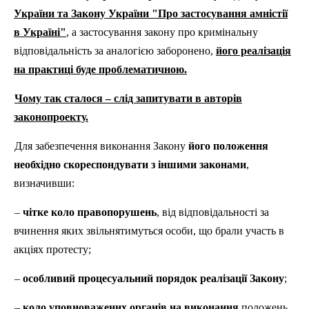
України та Закону України "Про застосування амністії
в Україні"
, а застосування закону про кримінальну
відповідальність за аналогією заборонено,
його реалізація
на практиці буде проблематичною.
Чому так сталося – слід запитувати в авторів
законопроекту.
Для забезпечення виконання Закону
його положення
необхідно скореспондувати з іншими законами
,
визначивши:
–
чітке коло правопорушень
, від відповідальності за
вчинення яких звільнятимуться особи, що брали участь в
акціях протесту;
–
особливий процесуальний порядок реалізації Закону
;
–
коло уповноважених органів на виконання
положень