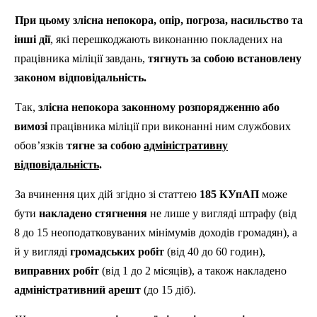
При цьому злісна непокора, опір, погроза, насильство та
інші дії
, які перешкоджають виконанню покладених на
працівника міліції завдань,
тягнуть за собою встановлену
законом відповідальність.
Так,
злісна непокора законному розпорядженню або
вимозі
працівника міліції при виконанні ним службових
обов’язків
тягне за собою
адміністративну
відповідальність
.
За вчинення цих дій згідно зі статтею
185 КУпАП
може
бути
накладено стягнення
не лише у вигляді штрафу (від
8 до 15 неоподатковуваних мінімумів доходів громадян), а
й у вигляді
громадських робіт
(від 40 до 60 годин),
виправних робіт
(від 1 до 2 місяців), а також накладено
адміністративний арешт
(до 15 діб).