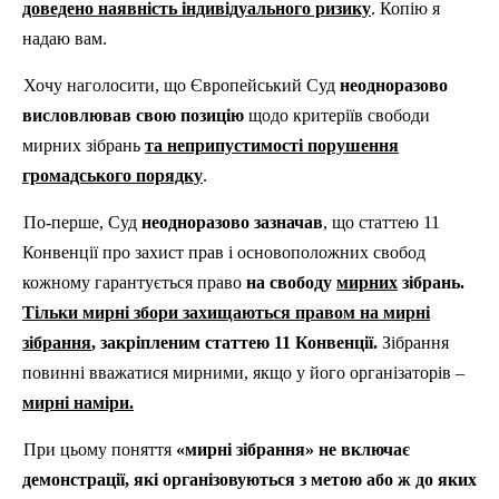
доведено наявність індивідуального ризику
. Копію я
надаю вам.
Хочу наголосити, що Європейський Суд
неодноразово
висловлював свою позицію
щодо критеріїв свободи
мирних зібрань
та неприпустимості порушення
громадського порядку
.
По-перше,
Суд
неодноразово зазначав
, що статтею 11
Конвенції про захист прав і основоположних свобод
кожному гарантується право
на свободу
мирних
зібрань.
Тільки мирні збори
захищаються правом на мирні
зібрання
, закріпленим статтею 11 Конвенції.
Зібрання
повинні вважатися мирними, якщо у його організаторів –
мирні наміри.
При цьому поняття
«мирні зібрання» не включає
демонстрації, які організовуються з метою або ж до яких