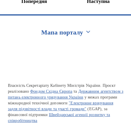
Попередня
Наступна
Мапа порталу
Перейти на сайт Ukraine.ua
Власність Секретаріату Кабінету Міністрів України. Проєкт
реалізовано
Фондом Східна Європа
та
Державним агентством з
питань електронного урядування України
у межах програми
міжнародної технічної допомоги
"Електронне врядування
задля підзвітності влади та участі громади"
(EGAP), за
фінансової підтримки
Швейцарської агенції розвитку та
співробітництва