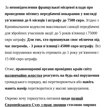
За
неповідомлення французької місцевої влади про
проведення мітингу передбачені покарання у вигляді
ув'язнення до 6 місяців і штрафу до 7500 євро.
Згідно з
Кримінальним кодексом максимальні санкції передбачені
для збройних учасників акції: до 5 років в'язниці і 75000
євро штрафу.
Для тих, хто приховував своє обличчя під
час погромів, - 3 роки в'язниці і 45000 євро штрафу
. Всі
інші порушники можуть отримати до 1 року ув’язнення і
15 000 євро штрафу.
Отже,
правоохоронні органи провідних країн світу
надзвичайно жорстко
реагують на будь-які порушення
громадського порядку, які перетворюються або
навіть
мають намір
перетворитися у масові заворушення.
Окремо хочу торкнутись питання
щодо
позиції
Європейського Суду з прав людини
стосовно мирних