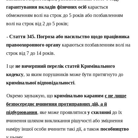
гарантування вкладів фізичних осіб
карається
обмеженням волі на строк до 5 років або позбавленням
волі на строк від 2 до 5 років;
- Стаття 345. Погроза або насильство щодо працівника
правоохоронного органу
караються позбавленням волі на
строк від 7 до 14 років.
І це
не вичерпний перелік статей Кримінального
кодексу
, за яким порушників може бути притягнуто до
кримінальної відповідальності
.
Окремо зауважую, що
кримінально караним
є не лише
безпосереднє вчинення протиправних дій, а й
підбурювання
, яке може проявлятися
у схилянні
до їх
вчинення шляхом викликання рішучості або зміцнення
наміру іншої особи вчинити такі дії, а також
пособництво
у цьому.