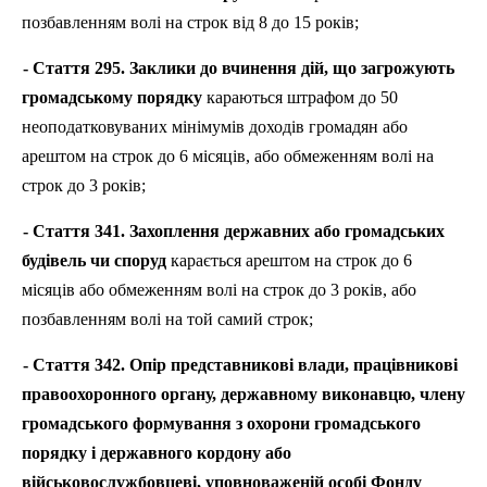
позбавленням волі на строк від 8 до 15 років;
- Стаття 295. Заклики до вчинення дій, що загрожують
громадському порядку
караються штрафом до 50
неоподатковуваних мінімумів доходів громадян або
арештом на строк до 6 місяців, або обмеженням волі на
строк до 3 років;
- Стаття 341. Захоплення державних або громадських
будівель чи споруд
карається арештом на строк до 6
місяців або обмеженням волі на строк до 3 років, або
позбавленням волі на той самий строк;
- Стаття 342. Опір представникові влади, працівникові
правоохоронного органу, державному виконавцю, члену
громадського формування з охорони громадського
порядку і державного кордону або
військовослужбовцеві, уповноваженій особі Фонду