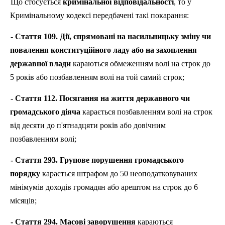
Що стосується
кримінальної відповідальності
, то у
Кримінальному кодексі передбачені такі покарання:
- Стаття 109. Дії, спрямовані на насильницьку зміну чи
повалення конституційного ладу або на захоплення
державної влади
караються обмеженням волі на строк до
5 років або позбавленням волі на той самий строк;
- Стаття 112. Посягання на життя державного чи
громадського діяча
карається позбавленням волі на строк
від десяти до п'ятнадцяти років або довічним
позбавленням волі;
- Стаття 293. Групове порушення громадського
порядку
карається штрафом до 50 неоподатковуваних
мінімумів доходів громадян або арештом на строк до 6
місяців;
- Стаття 294. Масові заворушення
караються