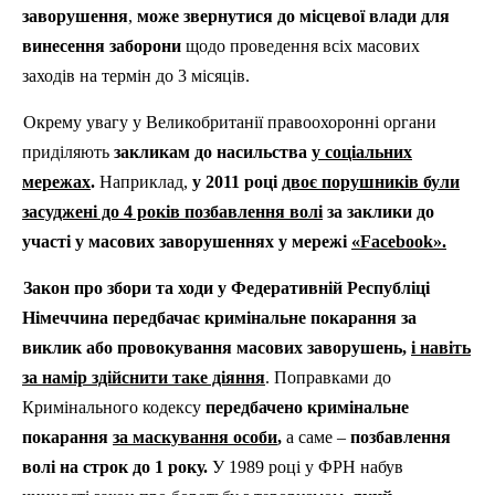
заворушення
,
може звернутися до місцевої влади для
винесення заборони
щодо проведення всіх масових
заходів на термін до 3 місяців.
Окрему увагу у Великобританії правоохоронні органи
приділяють
закликам до насильства
у соціальних
мережах
.
Наприклад,
у 2011 році
двоє порушників були
засуджені до 4 років позбавлення волі
за заклики до
участі у масових заворушеннях у мережі
«Facebook».
Закон про збори та ходи у Федеративній Республіці
Німеччина
передбачає кримінальне покарання за
виклик або провокування масових заворушень,
і навіть
за намір здійснити таке діяння
. Поправками до
Кримінального кодексу
передбачено кримінальне
покарання
за маскування особи
,
а саме –
позбавлення
волі на строк до 1 року.
У 1989 році у ФРН набув