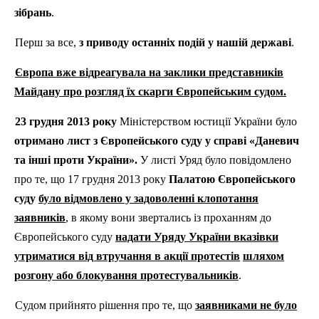
зібрань
.
Перш за все,
з приводу останніх подій у нашій державі
.
Європа вже відреагувала на заклики представників
Майдану про розгляд їх скарги Європейським судом.
23 грудня 2013 року
Міністерством юстиції України було
отримано лист з Європейського суду у справі «Даневич
та інші проти України».
У листі Уряд було повідомлено
про те, що 17 грудня 2013 року
Палатою Європейського
суду
було відмовлено у задоволенні клопотання
заявників
, в якому вони звертались із проханням до
Європейського суду
надати Уряду України вказівки
утриматися від втручання в акції протестів
шляхом
розгону або блокування протестувальників
.
Судом прийнято рішення про те, що
заявниками не було