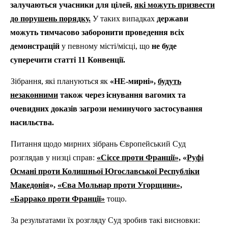
залучаються учасники для цілей,
які можуть призвести
до порушень порядку.
У таких випадках
держави
можуть тимчасово заборонити проведення всіх
демонстрацій
у певному місті/місці, що
не буде
суперечити статті 11 Конвенції.
Зібрання, які плануються як
«НЕ-мирні»,
будуть
незаконними
також через існування вагомих та
очевидних доказів загрози неминучого застосування
насильства.
Питання щодо мирних зібрань Європейський Суд
розглядав у низці справ:
«Сіссе проти Франції»,
«
Руфі
Османі проти Колишньої Югославської Республіки
Македонія
»,
«Єва Мольнар проти Угорщини»,
«Баррако проти Франції»
тощо.
За результатами їх розгляду Суд зробив такі висновки: