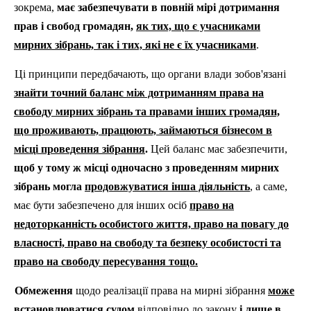
зокрема,
має забезпечувати в повній мірі дотримання
прав і свобод громадян,
як тих, що є учасниками
мирних зібрань, так і тих, які не є їх учасниками
.
Ці принципи передбачають, що органи влади зобов'язані
знайти точний баланс між дотриманням права на
свободу мирних зібрань та правами інших громадян,
що проживають, працюють, займаються бізнесом в
місці проведення зібрання
.
Цей баланс має забезпечити,
щоб у тому ж місці одночасно з проведенням мирних
зібрань могла
продовжуватися інша діяльність
, а саме,
має бути забезпечено для інших осіб
право на
недоторканність особистого життя, право на повагу до
власності, право на свободу та безпеку особистості та
право на свободу пересування тощо.
Обмеження
щодо реалізації права на мирні зібрання
може
встановлюватися судом
відповідно до закону
і лише в