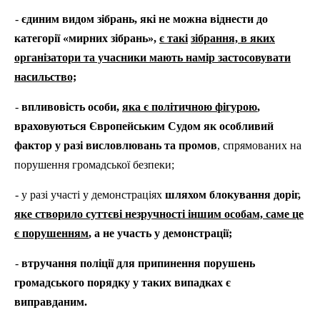
-
єдиним видом зібрань, які не можна віднести до
категорії «мирних зібрань»,
є такі
зібрання, в яких
організатори та учасники мають намір застосовувати
насильство;
-
впливовість особи,
яка є політичною фігурою
,
враховуються Європейським Судом як особливий
фактор у разі висловлювань та промов
, спрямованих на
порушення громадської безпеки;
- у разі участі у демонстраціях
шляхом блокування доріг,
яке створило суттєві незручності іншим особам, саме це
є порушенням
, а не участь у демонстрації;
-
втручання поліції для припинення порушень
громадського порядку у таких випадках є
виправданим.