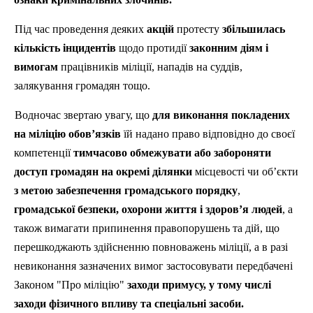
Під час проведення деяких
акцій
протесту
збільшилась
кількість інцидентів
щодо протидії
законним діям і
вимогам
працівників міліції, нападів на суддів,
залякування громадян тощо.
Водночас звертаю увагу, що
для виконання покладених
на міліцію обов’язків
їй надано право відповідно до своєї
компетенції
тимчасово обмежувати або забороняти
доступ громадян на окремі ділянки
місцевості чи об’єкти
з метою забезпечення громадського порядку
,
громадської безпеки, охорони життя і здоров’я людей
, а
також вимагати припинення правопорушень та дій, що
перешкоджають здійсненню повноважень міліції, а в разі
невиконання зазначених вимог застосовувати передбачені
Законом "Про міліцію"
заходи примусу, у тому числі
заходи фізичного впливу та спеціальні засоби.