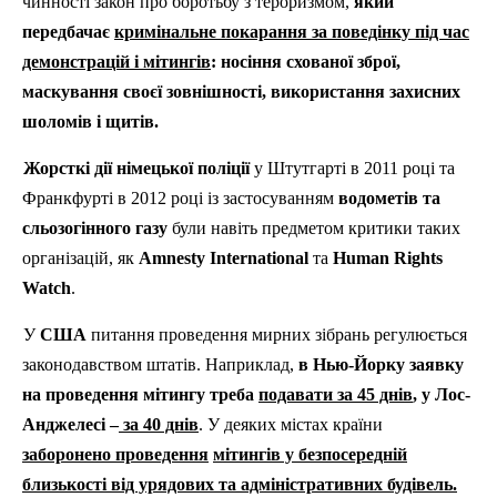
чинності закон про боротьбу з тероризмом,
який
передбачає
кримінальне покарання за поведінку під час
демонстрацій і мітингів
: носіння схованої зброї,
маскування своєї зовнішності, використання захисних
шоломів і щитів.
Жорсткі дії німецької поліції
у Штутгарті в 2011 році та
Франкфурті в 2012 році із застосуванням
водометів та
сльозогінного газу
були навіть предметом критики таких
організацій, як
Amnesty International
та
Human Rights
Watch
.
У
США
питання проведення мирних зібрань регулюється
законодавством штатів. Наприклад,
в Нью-Йорку заявку
на проведення мітингу треба
подавати за 45 днів
, у Лос-
Анджелесі –
за 40 днів
. У деяких містах країни
заборонено проведення
мітингів у безпосередній
близькості від урядових та адміністративних будівель.