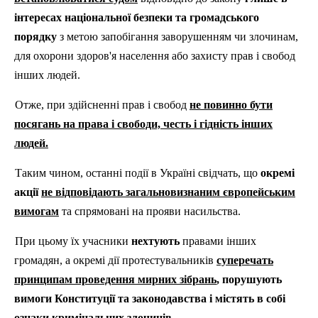
інтересах національної безпеки та громадського
порядку
з метою запобігання заворушенням чи злочинам,
для охорони здоров'я населення або захисту прав і свобод
інших людей.
Отже, при здійсненні прав і свобод
не повинно бути
посягань на права і свободи, честь і гідність інших
людей.
Таким чином, останні події в Україні свідчать, що
окремі
акції
не відповідають загальновизнаним європейським
вимогам
та спрямовані на прояви насильства.
При цьому їх учасники
нехтують
правами інших
громадян, а окремі дії протестувальників
суперечать
принципам проведення мирних зібрань
, порушують
вимоги Конституції та законодавства і містять в собі
ознаки кримінальних злочинів.