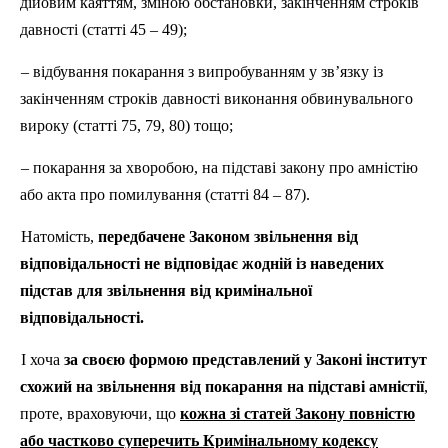
дійовим каяттям, зміною обстановки, закінченням строків
давності (статті 45 – 49);
– відбування покарання з випробуванням у зв’язку із
закінченням строків давності виконання обвинувального
вироку (статті 75, 79, 80) тощо;
– покарання за хворобою, на підставі закону про амністію
або акта про помилування (статті 84 – 87).
Натомість,
передбачене Законом звільнення від
відповідальності не відповідає жодній із наведених
підстав для звільнення від кримінальної
відповідальності.
І хоча
за своєю формою представлений у Законі інститут
схожий на звільнення від покарання на підставі амністії
,
проте, враховуючи, що
кожна зі статей Закону повністю
або частково суперечить Кримінальному кодексу