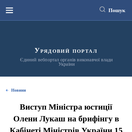
до
основного
Пошук
вмісту
Меню
Урядовий портал
Єдиний вебпортал органів виконавчої влади
України
Новини
Виступ Міністра юстиції
Олени Лукаш на брифінгу в
Кабінеті Міністрів України 15