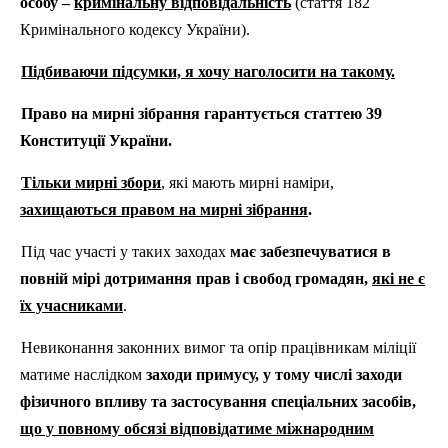
особу –
кримінальну відповідальність
(стаття 182
Кримінального кодексу України).
Підбиваючи підсумки, я хочу наголосити на такому.
Право на мирні зібрання
гарантується статтею 39
Конституції України.
Тільки мирні збори
, які мають мирні наміри,
захищаються правом на мирні зібрання
.
Під час участі у таких заходах
має забезпечуватися в
повній мірі дотримання прав і свобод громадян,
які не є
їх учасниками
.
Невиконання законних вимог та опір працівникам міліції
матиме наслідком
заходи примусу, у тому числі заходи
фізичного впливу та застосування спеціальних засобів,
що у повному обсязі відповідатиме міжнародним